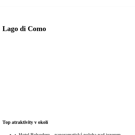
Lago di Como
Top atraktivity v okolí
•
Hotel Belvedere – panoramatická poloha nad jezerem,