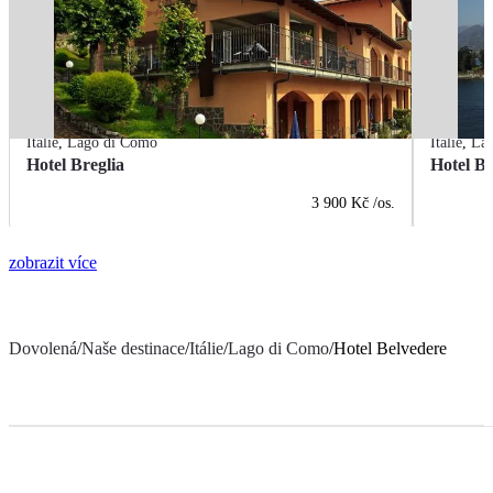
Itálie
,
Lago di Como
Itálie
,
La
Hotel Breglia
Hotel B
3 900 Kč
/os.
zobrazit více
Dovolená
/
Naše destinace
/
Itálie
/
Lago di Como
/
Hotel Belvedere