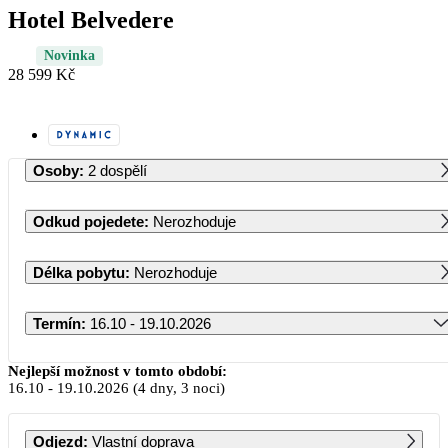
Hotel Belvedere
Novinka
28 599 Kč
Osoby
:
2 dospělí
Odkud pojedete
:
Nerozhoduje
Délka pobytu
:
Nerozhoduje
Termín
:
16.10 - 19.10.2026
Říjen 2026
Nejlepší možnost v tomto období:
16.10
-
19.10.2026
(4 dny, 3 noci)
PO
ÚT
ST
ČT
PÁ
SO
NE
Odjezd
:
Vlastní doprava