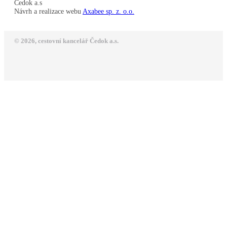
Čedok a.s
Návrh a realizace webu
Axabee sp. z. o.o.
© 2026, cestovní kancelář Čedok a.s.