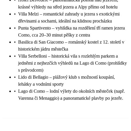
krásné výhledy na střed jezera a Alpy přímo od hotelu
•
Villa Melzi – romantické zahrady u jezera s exotickými
dřevinami a sochami, ideální na klidnou procházku
•
Punta Spartivento – vyhlídka na rozdělení tří ramen jezera
Como, cca 20–30 minut pěšky z centra
•
Basilica di San Giacomo – románský kostel z 12. století v
historickém jádru městečka
•
Villa Serbelloni – historická vila s rozlehlým parkem a
jedněmi z nejhezčích výhledů na Lago di Como (prohlídky
s průvodcem)
•
Lido di Bellagio – plážový klub s možností koupání,
lehátky a vodními sporty
•
Lago di Como – lodní výlety do okolních městeček (např.
Varenna či Menaggio) a panoramatické plavby po jezeře.