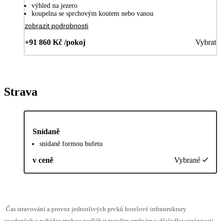
výhled na jezero
koupelna se sprchovým koutem nebo vanou
zobrazit podrobnosti
+91 860 Kč /pokoj
Vybrat
Strava
Snídaně
snídaně formou bufetu
v ceně
Vybrané
Čas stravování a provoz jednotlivých prvků hotelové infrastruktury
uvedených v nabídce mohou podléhat menším změnám v důsledku sezónnosti,