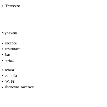
•
Tremezzo
Vybavení
•
recepce
•
restaurace
•
bar
•
výtah
•
terasa
•
zahrada
•
Wi-Fi
•
úschovna zavazadel