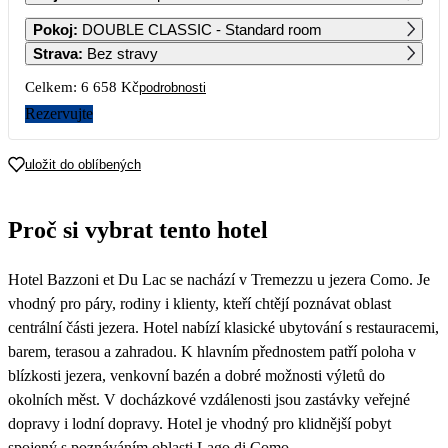
1
2
3
4
Pokoj
:
DOUBLE CLASSIC - Standard room
5 499
Strava
:
Bez stravy
5
6
7
8
9
10
11
Celkem:
6 658 Kč
podrobnosti
5 389
5 389
5 389
4 679
4 799
4 919
4 419
Rezervujte
12
13
14
15
16
17
18
uložit do oblíbených
19
20
21
22
23
24
25
4 869
4 099
4 229
4 359
3 459
Proč si vybrat tento hotel
26
27
28
29
30
31
3 329
3 329
3 329
3 329
3 459
Hotel Bazzoni et Du Lac se nachází v Tremezzu u jezera Como. Je
vhodný pro páry, rodiny i klienty, kteří chtějí poznávat oblast
centrální části jezera. Hotel nabízí klasické ubytování s restauracemi,
barem, terasou a zahradou. K hlavním přednostem patří poloha v
blízkosti jezera, venkovní bazén a dobré možnosti výletů do
okolních měst. V docházkové vzdálenosti jsou zastávky veřejné
dopravy i lodní dopravy. Hotel je vhodný pro klidnější pobyt
spojený s poznáváním oblasti Lago di Como.