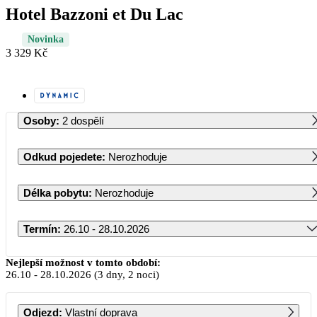
Hotel Bazzoni et Du Lac
Novinka
3 329 Kč
Osoby
:
2 dospělí
Odkud pojedete
:
Nerozhoduje
Délka pobytu
:
Nerozhoduje
Termín
:
26.10 - 28.10.2026
Říjen 2026
Nejlepší možnost v tomto období:
26.10
-
28.10.2026
(3 dny, 2 noci)
PO
ÚT
ST
ČT
PÁ
SO
NE
Odjezd
:
Vlastní doprava