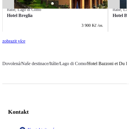
Itálie
,
Lago di Como
Itálie
,
La
Hotel Breglia
Hotel B
3 900 Kč
/os.
zobrazit více
Dovolená
/
Naše destinace
/
Itálie
/
Lago di Como
/
Hotel Bazzoni et Du L
Kontakt