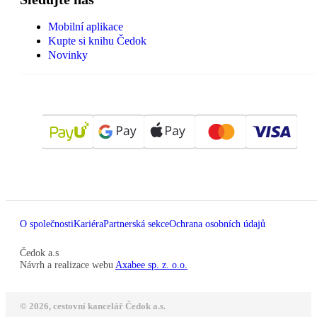
Mobilní aplikace
Kupte si knihu Čedok
Novinky
O společnosti
Kariéra
Partnerská sekce
Ochrana osobních údajů
Čedok a.s
Návrh a realizace webu
Axabee sp. z. o.o.
© 2026, cestovní kancelář Čedok a.s.