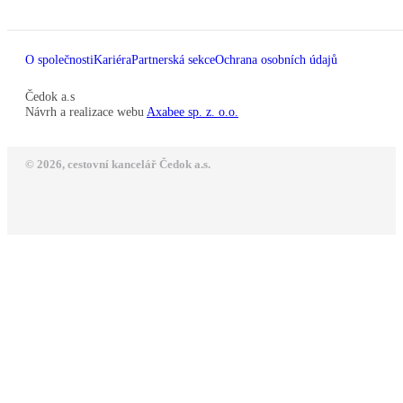
O společnosti
Kariéra
Partnerská sekce
Ochrana osobních údajů
Čedok a.s
Návrh a realizace webu
Axabee sp. z. o.o.
© 2026, cestovní kancelář Čedok a.s.