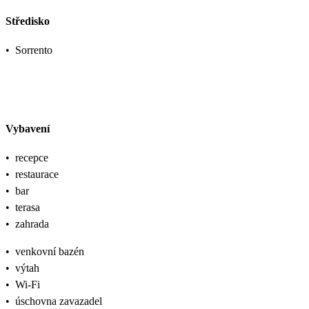
Středisko
•
Sorrento
Vybavení
•
recepce
•
restaurace
•
bar
•
terasa
•
zahrada
•
venkovní bazén
•
výtah
•
Wi-Fi
•
úschovna zavazadel