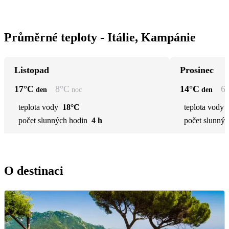
Průměrné teploty - Itálie, Kampánie
Listopad
Prosinec
17
°C
8
°C
14
°C
6
den
noc
den
teplota vody
18°C
teplota vody
počet slunných hodin
4 h
počet slunnýc
O destinaci