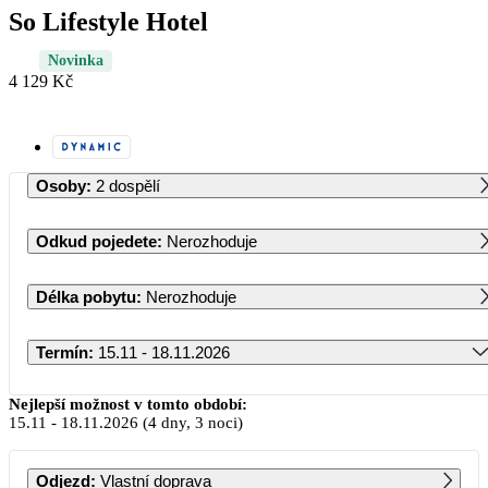
So Lifestyle Hotel
Novinka
4 129 Kč
Osoby
:
2 dospělí
Odkud pojedete
:
Nerozhoduje
Délka pobytu
:
Nerozhoduje
Termín
:
15.11 - 18.11.2026
Listopad 2026
Nejlepší možnost v tomto období:
15.11
-
18.11.2026
(4 dny, 3 noci)
PO
ÚT
ST
ČT
PÁ
SO
NE
Odjezd
:
Vlastní doprava