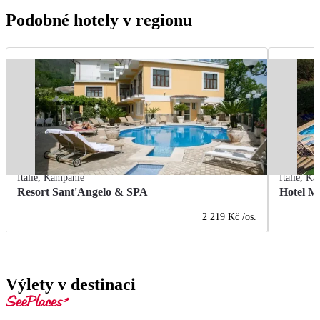
Podobné hotely v regionu
Itálie
,
Kampánie
Itálie
,
Ka
Resort Sant'Angelo & SPA
Hotel M
2 219 Kč
/os.
Výlety v destinaci