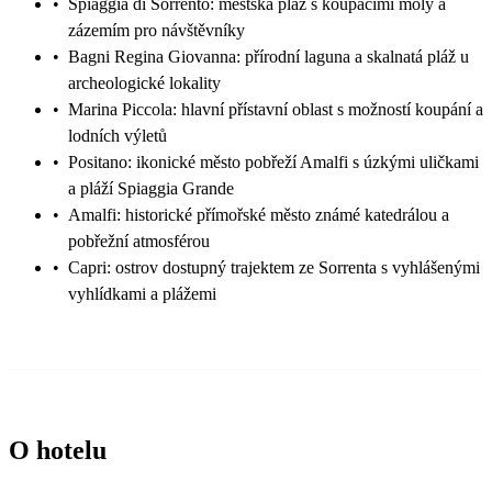
•
Spiaggia di Sorrento: městská pláž s koupacími moly a
zázemím pro návštěvníky
•
Bagni Regina Giovanna: přírodní laguna a skalnatá pláž u
archeologické lokality
•
Marina Piccola: hlavní přístavní oblast s možností koupání a
lodních výletů
•
Positano: ikonické město pobřeží Amalfi s úzkými uličkami
a pláží Spiaggia Grande
•
Amalfi: historické přímořské město známé katedrálou a
pobřežní atmosférou
•
Capri: ostrov dostupný trajektem ze Sorrenta s vyhlášenými
vyhlídkami a plážemi
O hotelu