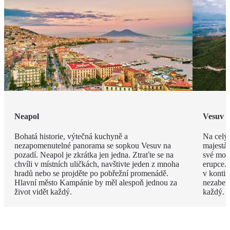
Neapol
Vesuv
Bohatá historie, výtečná kuchyně a
Na celý
nezapomenutelné panorama se sopkou Vesuv na
majestát
pozadí. Neapol je zkrátka jen jedna. Ztraťte se na
své mohu
chvíli v místních uličkách, navštivte jeden z mnoha
erupce. 
hradů nebo se projděte po pobřežní promenádě.
v konti
Hlavní město Kampánie by měl alespoň jednou za
nezabere
život vidět každý.
každý.