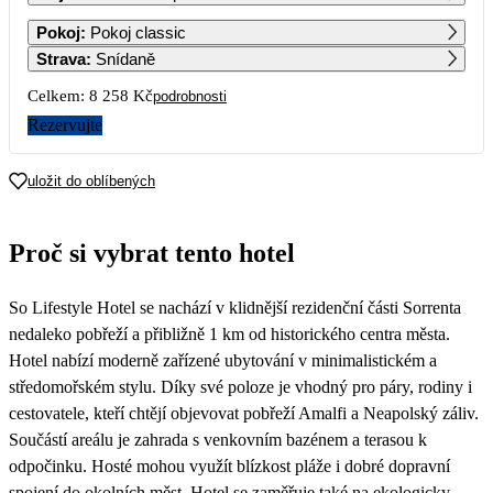
1
Pokoj
:
Pokoj classic
4 969
Strava
:
Snídaně
2
3
4
5
6
7
8
Celkem:
8 258 Kč
podrobnosti
4 689
4 409
4 409
4 689
4 689
4 689
4 829
Rezervujte
9
10
11
12
13
14
15
5 109
5 109
4 969
4 969
4 689
4 409
4 129
uložit do oblíbených
16
17
18
19
20
21
22
4 129
4 129
4 129
4 409
4 409
4 409
4 129
Proč si vybrat tento hotel
23
24
25
26
27
28
29
4 409
4 689
4 969
4 969
4 689
4 409
4 129
So Lifestyle Hotel se nachází v klidnější rezidenční části Sorrenta
30
4 129
nedaleko pobřeží a přibližně 1 km od historického centra města.
Hotel nabízí moderně zařízené ubytování v minimalistickém a
středomořském stylu. Díky své poloze je vhodný pro páry, rodiny i
cestovatele, kteří chtějí objevovat pobřeží Amalfi a Neapolský záliv.
Součástí areálu je zahrada s venkovním bazénem a terasou k
odpočinku. Hosté mohou využít blízkost pláže i dobré dopravní
spojení do okolních měst. Hotel se zaměřuje také na ekologicky