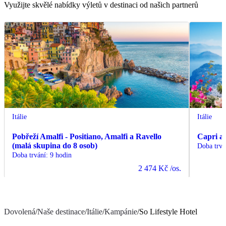
Využijte skvělé nabídky výletů v destinaci od našich partnerů
Itálie
Itálie
Pobřeží Amalfi - Positiano, Amalfi a Ravello
Capri a
(malá skupina do 8 osob)
Doba trvá
Doba trvání
:
9 hodin
2 474 Kč
/os.
Dovolená
/
Naše destinace
/
Itálie
/
Kampánie
/
So Lifestyle Hotel