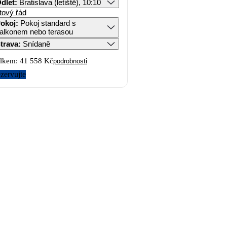
dlet
:
Bratislava (letiště), 10:10
tový řád
okoj
:
Pokoj standard s
alkonem nebo terasou
trava
:
Snídaně
lkem:
41 558 Kč
podrobnosti
zervujte