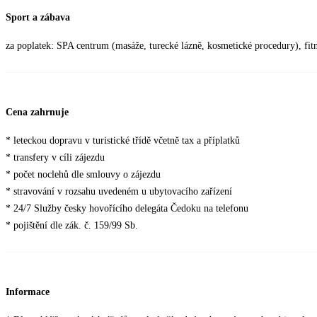
Sport a zábava
za poplatek: SPA centrum (masáže, turecké lázně, kosmetické procedury), fit
Cena zahrnuje
* leteckou dopravu v turistické třídě včetně tax a příplatků
* transfery v cíli zájezdu
* počet noclehů dle smlouvy o zájezdu
* stravování v rozsahu uvedeném u ubytovacího zařízení
* 24/7 Služby česky hovořícího delegáta Čedoku na telefonu
* pojištění dle zák. č. 159/99 Sb.
Informace