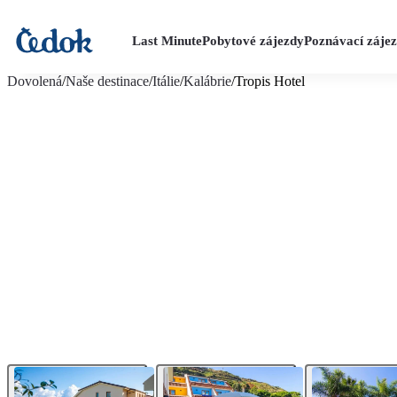
Last Minute
Pobytové zájezdy
Poznávací záje
více fotografií (17)
Dovolená
/
Naše destinace
/
Itálie
/
Kalábrie
/
Tropis Hotel