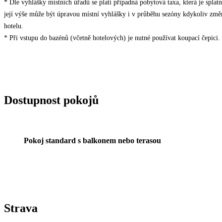
* Dle vyhlášky místních úřadů se platí případná pobytová taxa, která je spla
její výše může být úpravou místní vyhlášky i v průběhu sezóny kdykoliv změ
hotelu.
* Při vstupu do bazénů (včetně hotelových) je nutné používat koupací čepici.
Dostupnost pokojů
Pokoj standard s balkonem nebo terasou
Strava