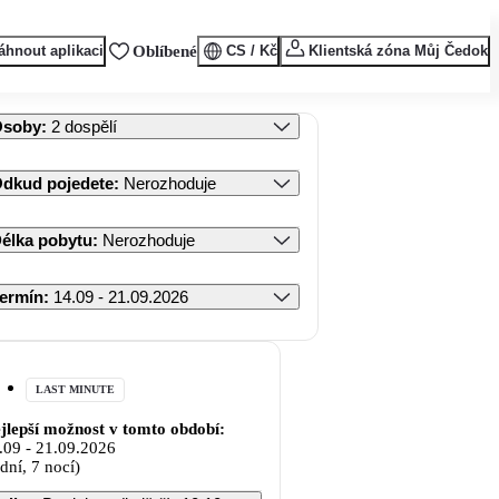
áhnout aplikaci
Oblíbené
CS / Kč
Klientská zóna Můj Čedok
Osoby
:
2 dospělí
dkud pojedete
:
Nerozhoduje
élka pobytu
:
Nerozhoduje
ermín
:
14.09 - 21.09.2026
LAST MINUTE
jlepší možnost v tomto období:
.09
-
21.09.2026
 dní, 7 nocí)