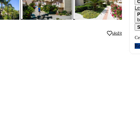
O
Le
P
b
S
uložit
Ce
Re