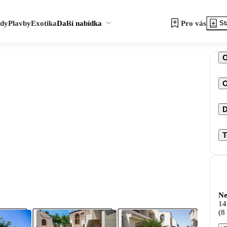
zdy
Plavby
Exotika
Další nabídka
Pro vás
St
O
D
T
Ne
14
(8