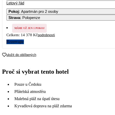
Letový řád
Pokoj
:
Apartmán pro 2 osoby
Strava
:
Polopenze
MÁME UŽ JEN 1 POKOJ
Celkem:
14 378 Kč
podrobnosti
Rezervujte
uložit do oblíbených
Proč si vybrat tento hotel
Pouze u Čedoku
Přátelská atmosféra
Malebná pláž na úpatí útesu
Kyvadlová doprava na pláž zdarma