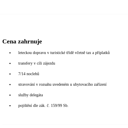
Cena zahrnuje
leteckou dopravu v turistické třídě včetně tax a příplatků
transfery v cíli zájezdu
7/14 noclehů
stravování v rozsahu uvedeném u ubytovacího zařízení
služby delegáta
pojištění dle zák. č. 159/99 Sb.