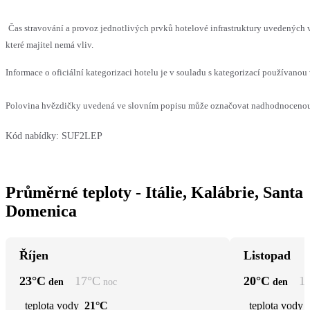
Čas stravování a provoz jednotlivých prvků hotelové infrastruktury uvedenýc
které majitel nemá vliv.
Informace o oficiální kategorizaci hotelu je v souladu s kategorizací používanou 
Polovina hvězdičky uvedená ve slovním popisu může označovat nadhodnocenou n
Kód nabídky:
SUF2LEP
Průměrné teploty - Itálie, Kalábrie, Santa
Domenica
Říjen
Listopad
23
°C
17
°C
20
°C
1
den
noc
den
teplota vody
21°C
teplota vody