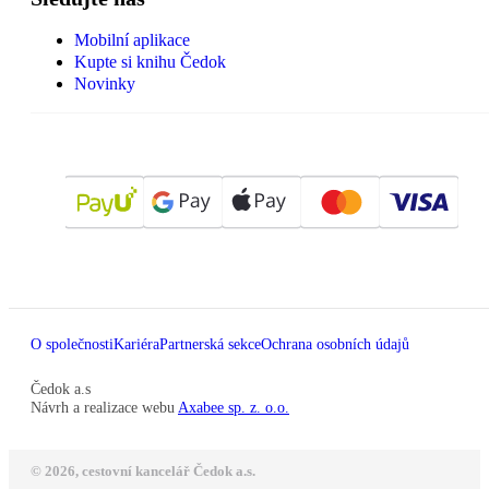
Mobilní aplikace
Kupte si knihu Čedok
Novinky
O společnosti
Kariéra
Partnerská sekce
Ochrana osobních údajů
Čedok a.s
Návrh a realizace webu
Axabee sp. z. o.o.
© 2026, cestovní kancelář Čedok a.s.