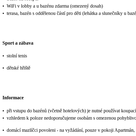
•
WiFi v lobby a u bazénu zdarma (omezený dosah)
•
terasa, bazén s oddělenou částí pro děti (lehátka a slunečníky u ba
Sport a zábava
•
stolní tenis
•
dětské hřiště
Informace
•
při vstupu do bazénů (včetně hotelových) je nutné používat koupací
•
vzhledem k poloze nedoporučujeme osobám s omezenou pohyblivo
•
domácí mazlíčci povoleni - na vyžádání, pouze v pokoji Apartmán