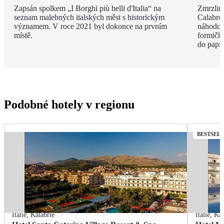
Zapsán spolkem „I Borghi più belli d'Italia“ na
Zmrzlina
seznam malebných italských měst s historickým
Calabro,
významem. V roce 2021 byl dokonce na prvním
náhodou.
místě.
formičky
do papír
Podobné hotely v regionu
BESTSEL
Itálie
,
Kalábrie
Itálie
,
Kal