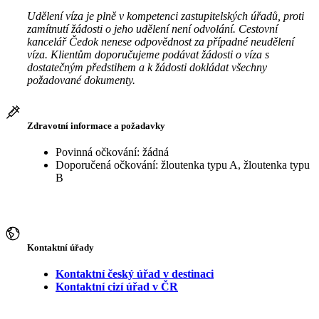
Udělení víza je plně v kompetenci zastupitelských úřadů, proti
zamítnutí žádosti o jeho udělení není odvolání. Cestovní
kancelář Čedok nenese odpovědnost za případné neudělení
víza. Klientům doporučujeme podávat žádosti o víza s
dostatečným předstihem a k žádosti dokládat všechny
požadované dokumenty.
Zdravotní informace a požadavky
Povinná očkování: žádná
Doporučená očkování: žloutenka typu A, žloutenka typu
B
Kontaktní úřady
Kontaktní český úřad v destinaci
Kontaktní cizí úřad v ČR