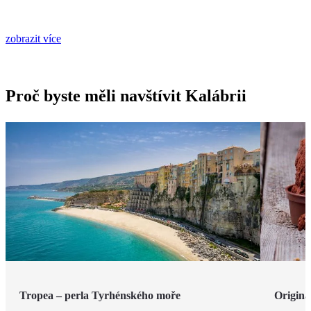
zobrazit více
Proč byste měli navštívit Kalábrii
Tropea – perla Tyrhénského moře
Originá