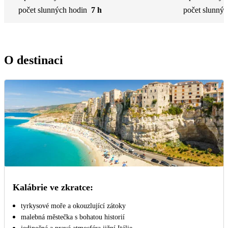
počet slunných hodin
7 h
počet slunnýc
O destinaci
Kalábrie ve zkratce:
tyrkysové moře a okouzlující zátoky
malebná městečka s bohatou historií