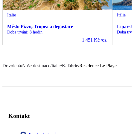
Itálie
Itálie
Město Pizzo, Tropea a degustace
Liparsk
Doba trvání
:
8 hodin
Doba trvá
1 451 Kč
/os.
Dovolená
/
Naše destinace
/
Itálie
/
Kalábrie
/
Residence Le Playe
Kontakt