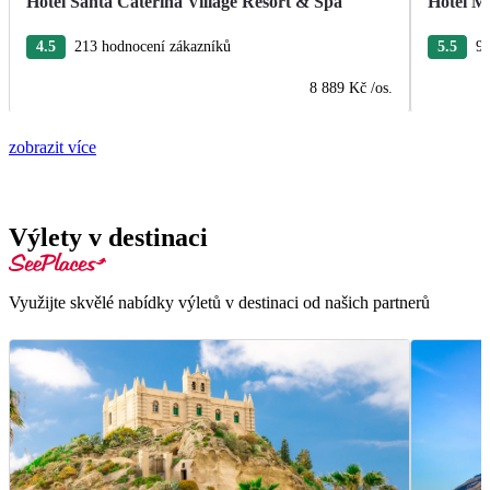
Hotel Santa Caterina Village Resort & Spa
Hotel M
4.5
213 hodnocení zákazníků
5.5
96
8 889 Kč
/os.
zobrazit více
Výlety v destinaci
Využijte skvělé nabídky výletů v destinaci od našich partnerů