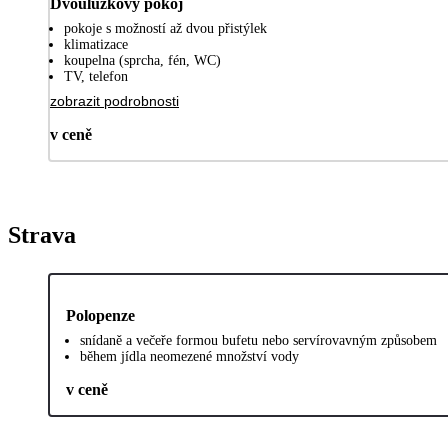
Dvoulůžkový pokoj
pokoje s možností až dvou přistýlek
klimatizace
koupelna (sprcha, fén, WC)
TV, telefon
zobrazit podrobnosti
v ceně
Strava
Polopenze
snídaně a večeře formou bufetu nebo servírovavným způsobem
během jídla neomezené množství vody
v ceně