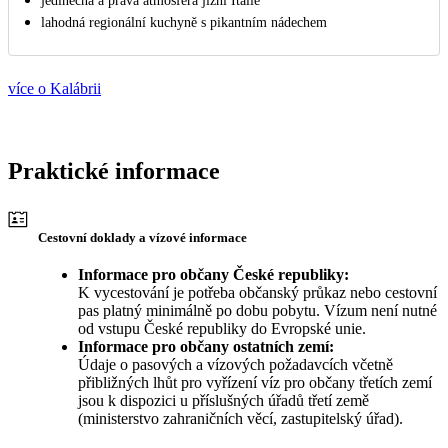
jedinečná a pravá atmosféra jižní Itálie
lahodná regionální kuchyně s pikantním nádechem
více o Kalábrii
Praktické informace
Cestovní doklady a vízové informace
Informace pro občany České republiky:
K vycestování je potřeba občanský průkaz nebo cestovní
pas platný minimálně po dobu pobytu. Vízum není nutné
od vstupu České republiky do Evropské unie.
Informace pro občany ostatních zemí:
Údaje o pasových a vízových požadavcích včetně
přibližných lhůt pro vyřízení víz pro občany třetích zemí
jsou k dispozici u příslušných úřadů třetí země
(ministerstvo zahraničních věcí, zastupitelský úřad).