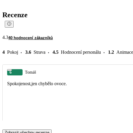
Recenze
4.3
40 hodnocení zákazníků
4
Pokoj
3.6
Strava
4.5
Hodnocení personálu
1.2
Animac
6
Tomáš
Spokojenost,jen chybělo ovoce.
Zobrazit všechny recenze