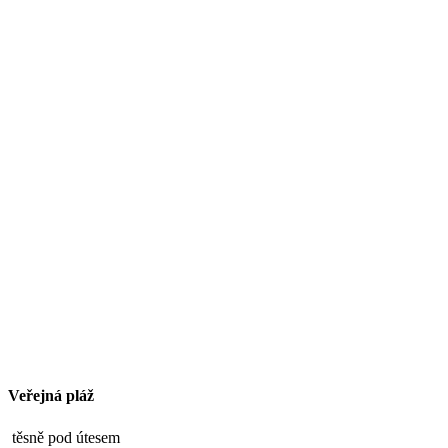
Veřejná pláž
těsně pod útesem