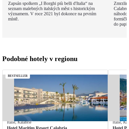
Zapsán spolkem „I Borghi più belli d'Italia“ na
Zmrzlina
seznam malebných italských měst s historickým
Calabro,
významem. V roce 2021 byl dokonce na prvním
náhodou.
místě.
formičky
do papír
Podobné hotely v regionu
BESTSELLER
Itálie
,
Kalábrie
Itálie
,
Kal
Hotel Maritim Resort Calabria
Hotel Pa