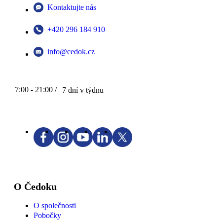
Kontaktujte nás
+420 296 184 910
info@cedok.cz
7:00 - 21:00 /
7 dní v týdnu
O Čedoku
O společnosti
Pobočky