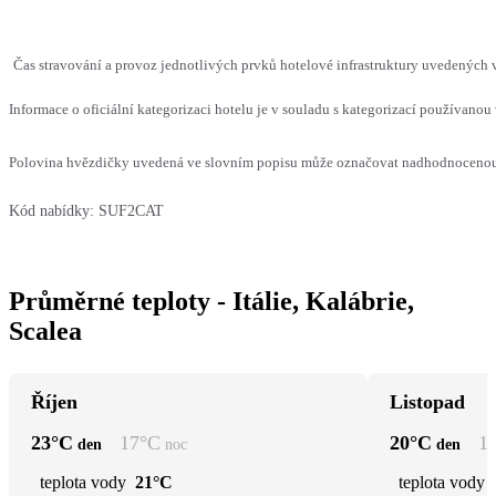
Čas stravování a provoz jednotlivých prvků hotelové infrastruktury uvedených
Informace o oficiální kategorizaci hotelu je v souladu s kategorizací používanou 
Polovina hvězdičky uvedená ve slovním popisu může označovat nadhodnocenou n
Kód nabídky:
SUF2CAT
Průměrné teploty - Itálie, Kalábrie,
Scalea
Říjen
Listopad
23
°C
17
°C
20
°C
1
den
noc
den
teplota vody
21°C
teplota vody