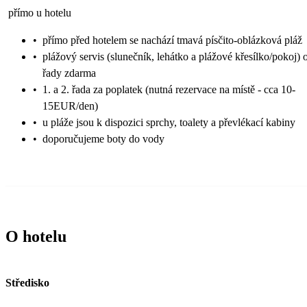
přímo u hotelu
•
přímo před hotelem se nachází tmavá písčito-oblázková pláž
•
plážový servis (slunečník, lehátko a plážové křesílko/pokoj) 
řady zdarma
•
1. a 2. řada za poplatek (nutná rezervace na místě - cca 10-
15EUR/den)
•
u pláže jsou k dispozici sprchy, toalety a převlékací kabiny
•
doporučujeme boty do vody
O hotelu
Středisko