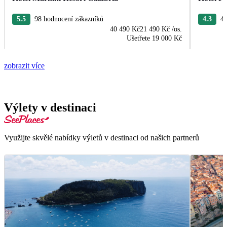
5.5
98 hodnocení zákazníků
4.3
48
40 490 Kč
21 490 Kč
/os.
Ušetřete
19 000 Kč
zobrazit více
Výlety v destinaci
Využijte skvělé nabídky výletů v destinaci od našich partnerů