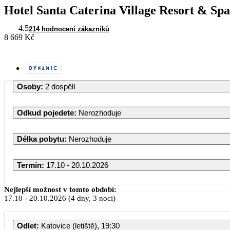
Hotel Santa Caterina Village Resort & Spa
4.5
214 hodnocení zákazníků
8 669 Kč
Osoby
:
2 dospělí
Odkud pojedete
:
Nerozhoduje
Délka pobytu
:
Nerozhoduje
Termín
:
17.10 - 20.10.2026
Nejlepší možnost v tomto období:
17.10
-
20.10.2026
(4 dny, 3 noci)
Odlet
:
Katovice (letiště), 19:30