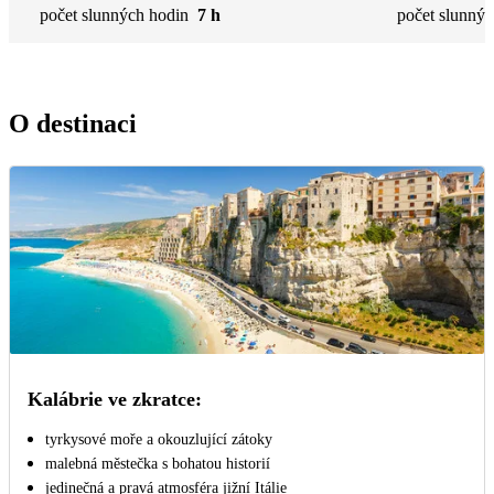
počet slunných hodin
7 h
počet slunnýc
O destinaci
Kalábrie ve zkratce:
tyrkysové moře a okouzlující zátoky
malebná městečka s bohatou historií
jedinečná a pravá atmosféra jižní Itálie