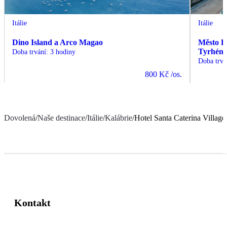
Itálie
Itálie
Dino Island a Arco Magao
Město Pi
Tyrhéns
Doba trvání
:
3 hodiny
Doba trvá
800 Kč
/os.
Dovolená
/
Naše destinace
/
Itálie
/
Kalábrie
/
Hotel Santa Caterina Villag
Kontakt