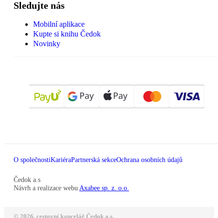
Sledujte nás
Mobilní aplikace
Kupte si knihu Čedok
Novinky
O společnosti
Kariéra
Partnerská sekce
Ochrana osobních údajů
Čedok a.s
Návrh a realizace webu
Axabee sp. z. o.o.
© 2026, cestovní kancelář Čedok a.s.