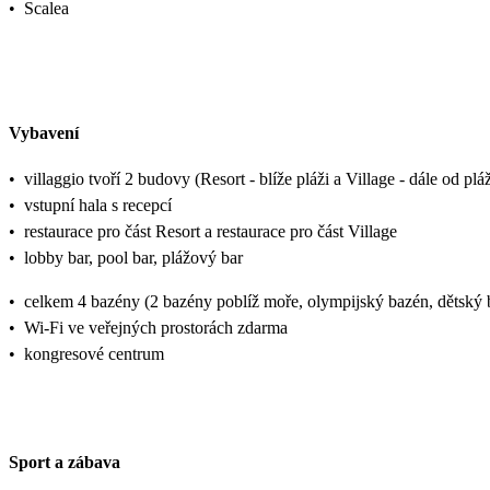
•
Scalea
Vybavení
•
villaggio tvoří 2 budovy (Resort - blíže pláži a Village - dále od p
•
vstupní hala s recepcí
•
restaurace pro část Resort a restaurace pro část Village
•
lobby bar, pool bar, plážový bar
•
celkem 4 bazény (2 bazény poblíž moře, olympijský bazén, dětský 
•
Wi-Fi ve veřejných prostorách zdarma
•
kongresové centrum
Sport a zábava