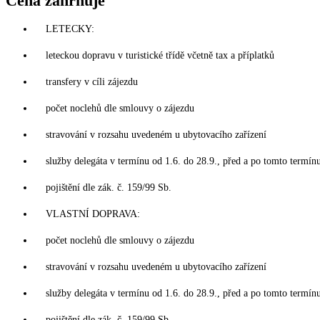
Cena zahrnuje
LETECKY:
leteckou dopravu v turistické třídě včetně tax a příplatků
transfery v cíli zájezdu
počet noclehů dle smlouvy o zájezdu
stravování v rozsahu uvedeném u ubytovacího zařízení
služby delegáta v termínu od 1.6. do 28.9., před a po tomto termín
pojištění dle zák. č. 159/99 Sb.
VLASTNÍ DOPRAVA:
počet noclehů dle smlouvy o zájezdu
stravování v rozsahu uvedeném u ubytovacího zařízení
služby delegáta v termínu od 1.6. do 28.9., před a po tomto termín
pojištění dle zák. č. 159/99 Sb.