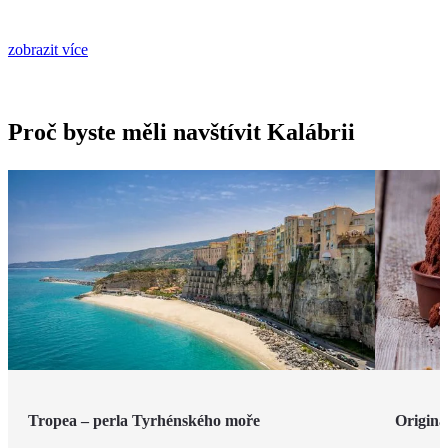
zobrazit více
Proč byste měli navštívit Kalábrii
Tropea – perla Tyrhénského moře
Originá