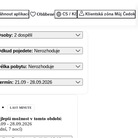
áhnout aplikaci
Oblíbené
CS / Kč
Klientská zóna Můj Čedok
Osoby
:
2 dospělí
dkud pojedete
:
Nerozhoduje
élka pobytu
:
Nerozhoduje
ermín
:
21.09 - 28.09.2026
LAST MINUTE
jlepší možnost v tomto období:
.09
-
28.09.2026
 dní, 7 nocí)