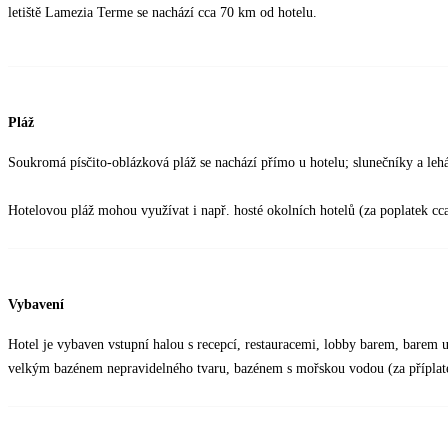
letiště Lamezia Terme se nachází cca 70 km od hotelu.
Pláž
Soukromá písčito-oblázková pláž se nachází přímo u hotelu; slunečníky a leh
Hotelovou pláž mohou využívat i např. hosté okolních hotelů (za poplatek cc
Vybavení
Hotel je vybaven vstupní halou s recepcí, restauracemi, lobby barem, barem 
velkým bazénem nepravidelného tvaru, bazénem s mořskou vodou (za příplat