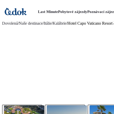
Last Minute
Pobytové zájezdy
Poznávací záje
více fotografií (15)
Dovolená
/
Naše destinace
/
Itálie
/
Kalábrie
/
Hotel Capo Vaticano Resort