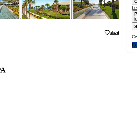
O
Le
P
l
S
uložit
Ce
Re
PA