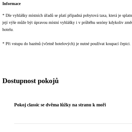
Informace
* Dle vyhlášky místních úřadů se platí případná pobytová taxa, která je spla
její výše může být úpravou místní vyhlášky i v průběhu sezóny kdykoliv změ
hotelu.
* Při vstupu do bazénů (včetně hotelových) je nutné používat koupací čepici.
Dostupnost pokojů
Pokoj classic se dvěma lůžky na stranu k moři