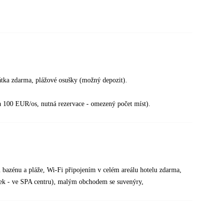
átka zdarma, plážové osušky (možný depozit).
a 100 EUR/os, nutná rezervace - omezený počet míst).
u bazénu a pláže, Wi-Fi připojením v celém areálu hotelu zdarma,
ek - ve SPA centru), malým obchodem se suvenýry,