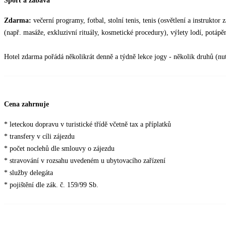
Sport a zábava
Zdarma:
večerní programy, fotbal, stolní tenis, tenis (osvětlení a instruktor 
(např. masáže, exkluzivní rituály, kosmetické procedury), výlety lodí, potápě
Hotel zdarma pořádá několikrát denně a týdně lekce jogy - několik druhů (nut
Cena zahrnuje
* leteckou dopravu v turistické třídě včetně tax a příplatků
* transfery v cíli zájezdu
* počet noclehů dle smlouvy o zájezdu
* stravování v rozsahu uvedeném u ubytovacího zařízení
* služby delegáta
* pojištění dle zák. č. 159/99 Sb.