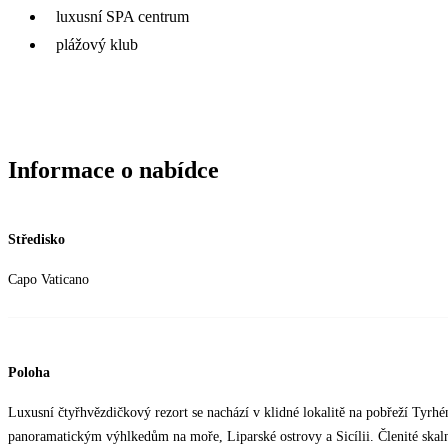
luxusní SPA centrum
plážový klub
Informace o nabídce
Středisko
Capo Vaticano
Poloha
Luxusní čtyřhvězdičkový rezort se nachází v klidné lokalitě na pobřeží Ty
panoramatickým výhlkedům na moře, Liparské ostrovy a Sicílii. Členité skaln