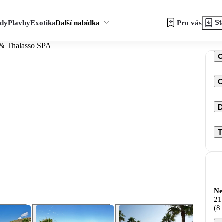
zdy
Plavby
Exotika
Další nabídka
Pro vás
St
 & Thalasso SPA
O
D
T
Ne
21
(8