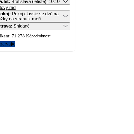
dlet
:
Bratislava (letiště), 10:10
tový řád
okoj
:
Pokoj classic se dvěma
ůžky na stranu k moři
trava
:
Snídaně
lkem:
71 278 Kč
podrobnosti
zervujte