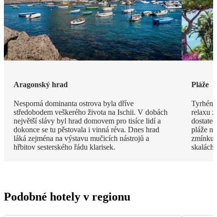
Aragonský hrad
Pláže
Nesporná dominanta ostrova byla dříve
Tyrhénsk
středobodem veškerého života na Ischii. V dobách
relaxu z
největší slávy byl hrad domovem pro tisíce lidí a
dostateč
dokonce se tu pěstovala i vinná réva. Dnes hrad
pláže na
láká zejména na výstavu mučicích nástrojů a
zmínku s
hřbitov sesterského řádu klarisek.
skalách 
Podobné hotely v regionu