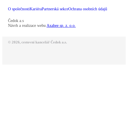
O společnosti
Kariéra
Partnerská sekce
Ochrana osobních údajů
Čedok a.s
Návrh a realizace webu
Axabee sp. z. o.o.
© 2026, cestovní kancelář Čedok a.s.