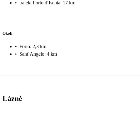
•
trajekt Porto d´Ischia: 17 km
Okolí
•
Forio: 2,3 km
•
Sant´Angelo: 4 km
Lázně