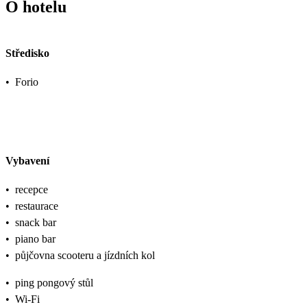
O hotelu
Středisko
•
Forio
Vybavení
•
recepce
•
restaurace
•
snack bar
•
piano bar
•
půjčovna scooteru a jízdních kol
•
ping pongový stůl
•
Wi-Fi