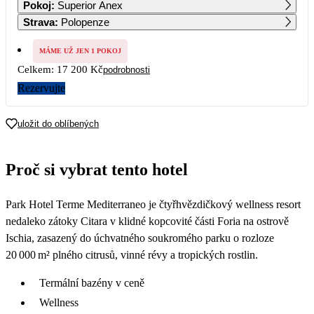
Pokoj
:
Superior Anex
9 150
9 150
9 150
9 150
Strava
:
Polopenze
5
6
7
8
9
10
11
9 150
9 150
9 150
9 150
9 150
9 150
9 150
MÁME UŽ JEN 1 POKOJ
Celkem:
17 200 Kč
podrobnosti
12
13
14
15
16
17
18
9 150
9 040
8 930
8 820
8 710
8 600
8 600
Rezervujte
19
20
21
22
23
24
25
8 600
8 600
8 600
8 600
8 600
8 600
8 600
uložit do oblíbených
26
27
28
29
30
31
8 600
8 600
8 600
8 600
8 600
8 600
Proč si vybrat tento hotel
Park Hotel Terme Mediterraneo je čtyřhvězdičkový wellness resort
nedaleko zátoky Citara v klidné kopcovité části Foria na ostrově
Ischia, zasazený do úchvatného soukromého parku o rozloze
20 000 m² plného citrusů, vinné révy a tropických rostlin.
Termální bazény v ceně
Wellness