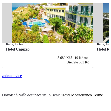
Itálie
,
Ischia
Itálie
,
Isc
Hotel Capizzo
Hotel R
5 680 Kč
5 119 Kč
/os.
Ušetřete
561 Kč
zobrazit více
Dovolená
/
Naše destinace
/
Itálie
/
Ischia
/
Hotel Mediterraneo Terme