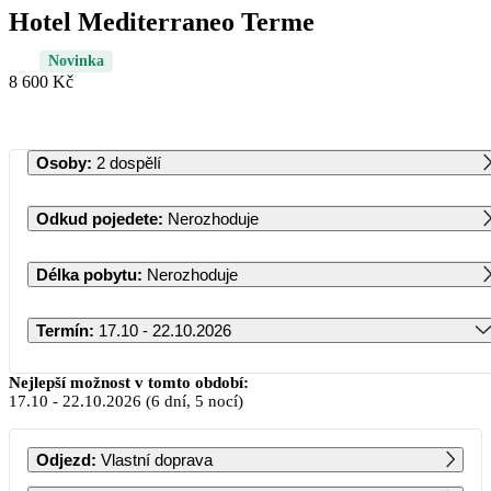
Hotel Mediterraneo Terme
Novinka
8 600 Kč
Osoby
:
2 dospělí
Odkud pojedete
:
Nerozhoduje
Délka pobytu
:
Nerozhoduje
Termín
:
17.10 - 22.10.2026
Říjen 2026
Nejlepší možnost v tomto období:
17.10
-
22.10.2026
(6 dní, 5 nocí)
PO
ÚT
ST
ČT
PÁ
SO
NE
Odjezd
:
Vlastní doprava
1
2
3
4