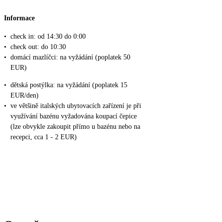
Informace
•
check in: od 14:30 do 0:00
•
check out: do 10:30
•
domácí mazlíčci: na vyžádání (poplatek 50
EUR)
•
dětská postýlka: na vyžádání (poplatek 15
EUR/den)
•
ve většině italských ubytovacích zařízení je při
využívání bazénu vyžadována koupací čepice
(lze obvykle zakoupit přímo u bazénu nebo na
recepci, cca 1 - 2 EUR)