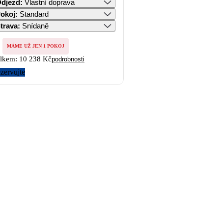
djezd
:
Vlastní doprava
okoj
:
Standard
trava
:
Snídaně
MÁME UŽ JEN 1 POKOJ
lkem:
10 238 Kč
podrobnosti
zervujte