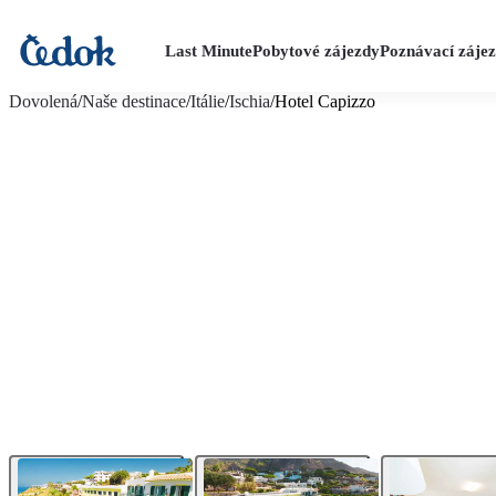
Last Minute
Pobytové zájezdy
Poznávací záje
více fotografií (18)
Dovolená
/
Naše destinace
/
Itálie
/
Ischia
/
Hotel Capizzo