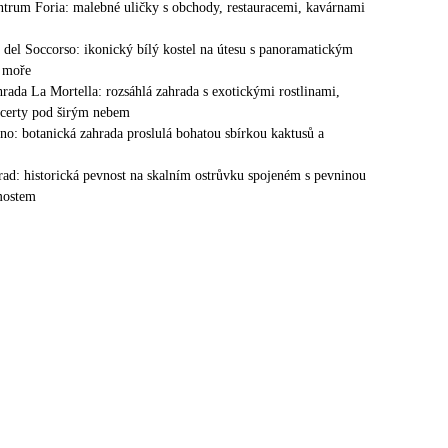
entrum Foria: malebné uličky s obchody, restauracemi, kavárnami
a del Soccorso: ikonický bílý kostel na útesu s panoramatickým
 moře
hrada La Mortella: rozsáhlá zahrada s exotickými rostlinami,
ncerty pod širým nebem
no: botanická zahrada proslulá bohatou sbírkou kaktusů a
ad: historická pevnost na skalním ostrůvku spojeném s pevninou
ostem