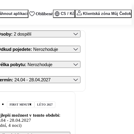
áhnout aplikaci
Oblíbené
CS / Kč
Klientská zóna Můj Čedok
Osoby
:
2 dospělí
dkud pojedete
:
Nerozhoduje
élka pobytu
:
Nerozhoduje
ermín
:
24.04 - 28.04.2027
FIRST MINUTE
LÉTO 2027
jlepší možnost v tomto období:
.04
-
28.04.2027
 dní, 4 noci)