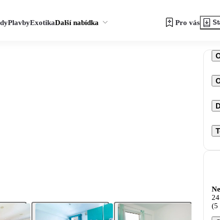
zdy
Plavby
Exotika
Další nabídka
Pro vás
St
O
D
T
Ne
24
(5