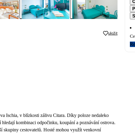
O
P
S
uložit
Ce
Re
a Ischia, v blízkosti zálivu Citara. Díky poloze nedaleko
ří hledají kombinaci odpočinku, koupání a poznávání ostrova.
nší skupiny cestovatelů. Hosté mohou využít venkovní