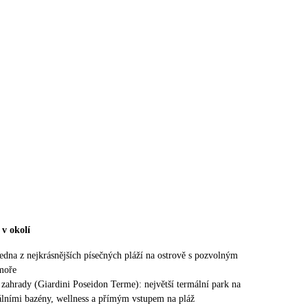
 v okolí
jedna z nejkrásnějších písečných pláží na ostrově s pozvolným
moře
zahrady (Giardini Poseidon Terme): největší termální park na
málními bazény, wellness a přímým vstupem na pláž