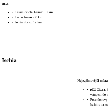
Okolí
•
Casamicciola Terme: 10 km
•
Lacco Ameno: 8 km
•
Ischia Porto: 12 km
Ischia
Nejzajímavější místa
•
pláž Citara: 
vstupem do 
•
Poseidonovy 
Ischii s ter