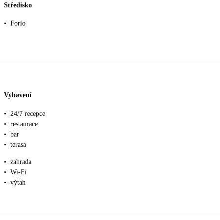
Středisko
•
Forio
Vybavení
•
24/7 recepce
•
restaurace
•
bar
•
terasa
•
zahrada
•
Wi-Fi
•
výtah