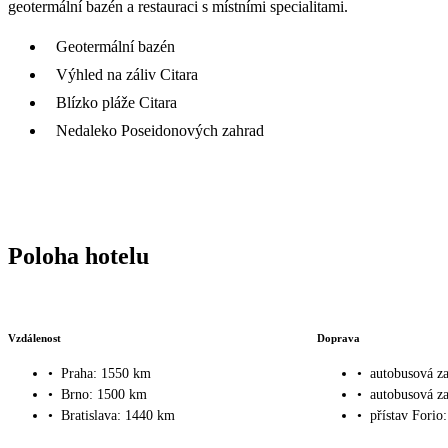
geotermální bazén a restauraci s místními specialitami.
Geotermální bazén
Výhled na záliv Citara
Blízko pláže Citara
Nedaleko Poseidonových zahrad
Poloha hotelu
Vzdálenost
Doprava
•
Praha: 1550 km
•
autobusová z
•
Brno: 1500 km
•
autobusová za
•
Bratislava: 1440 km
•
přístav Forio