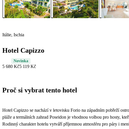
Itálie, Ischia
Hotel Capizzo
Novinka
5 680 Kč
5 119 Kč
Proč si vybrat tento hotel
Hotel Capizzo se nachází v letovisku Forio na západním pobřeží ostrov
pláže a termálních zahrad Poseidon je vhodnou volbou pro hosty, kte
Rodinný charakter hotelu vytváří příjemnou atmosféru pro páry i me