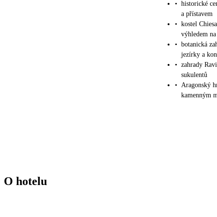
•
historické c
a přístavem
•
kostel Chies
výhledem na
•
botanická za
jezírky a ko
•
zahrady Ravi
sukulentů
•
Aragonský hr
kamenným m
O hotelu