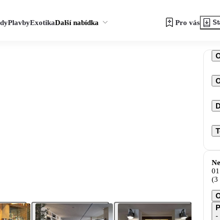
zdy
Plavby
Exotika
Další nabídka
Pro vás
St
O
D
T
Ne
01
(3
O
P
-