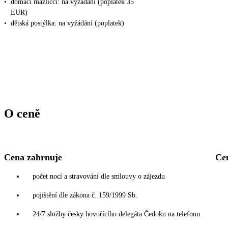
•
domácí mazlíčci: na vyžádání (poplatek 35
EUR)
•
dětská postýlka: na vyžádání (poplatek)
O ceně
Cena zahrnuje
Ce
počet nocí a stravování dle smlouvy o zájezdu
pojištění dle zákona č. 159/1999 Sb.
24/7 služby česky hovořícího delegáta Čedoku na telefonu