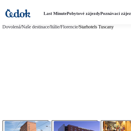
Last Minute
Pobytové zájezdy
Poznávací záje
více fotografií (15)
Dovolená
/
Naše destinace
/
Itálie
/
Florencie
/
Starhotels Tuscany