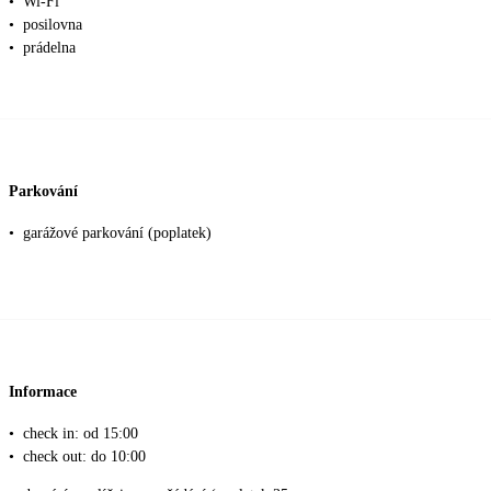
•
Wi-Fi
•
posilovna
•
prádelna
Parkování
•
garážové parkování (poplatek)
Informace
•
check in: od 15:00
•
check out: do 10:00