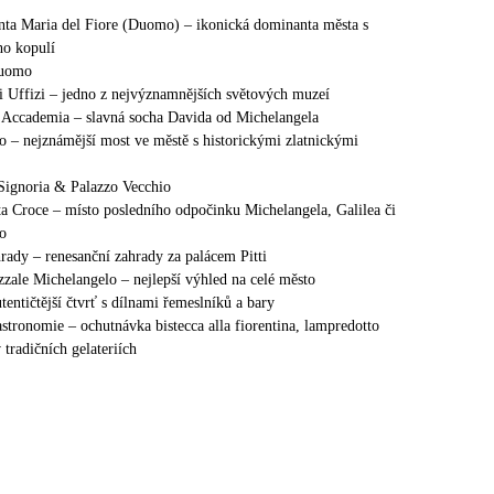
nta Maria del Fiore (Duomo) – ikonická dominanta města s
ho kopulí
Duomo
li Uffizi – jedno z nejvýznamnějších světových muzeí
l’Accademia – slavná socha Davida od Michelangela
o – nejznámější most ve městě s historickými zlatnickými
 Signoria & Palazzo Vecchio
ta Croce – místo posledního odpočinku Michelangela, Galilea či
o
rady – renesanční zahrady za palácem Pitti
zzale Michelangelo – nejlepší výhled na celé město
tentičtější čtvrť s dílnami řemeslníků a bary
astronomie – ochutnávka bistecca alla fiorentina, lampredotto
 tradičních gelateriích