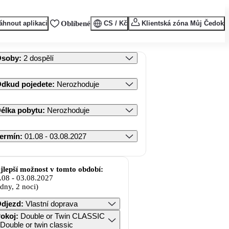
áhnout aplikaci
Oblíbené
CS / Kč
Klientská zóna Můj Čedok
Osoby
:
2 dospělí
dkud pojedete
:
Nerozhoduje
élka pobytu
:
Nerozhoduje
ermín
:
01.08 - 03.08.2027
jlepší možnost v tomto období:
.08
-
03.08.2027
 dny, 2 noci)
djezd
:
Vlastní doprava
okoj
:
Double or Twin CLASSIC
 Double or twin classic