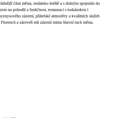
lidnější části města, nedaleko letiště a s dobrým spojením do
zem na pohodlí a funkčnost, restauraci s toskánskou i
byznysového zázemí, přátelské atmosféry a kvalitních služeb
vat Florencii a zároveň mít zázemí mimo hlavní ruch města.