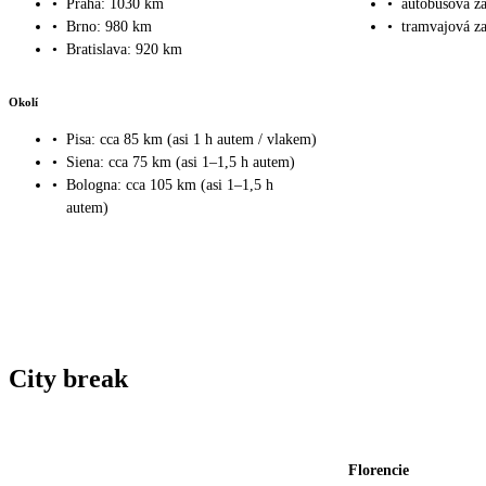
•
Praha: 1030 km
•
autobusová z
•
Brno: 980 km
•
tramvajová z
•
Bratislava: 920 km
Okolí
•
Pisa: cca 85 km (asi 1 h autem / vlakem)
•
Siena: cca 75 km (asi 1–1,5 h autem)
•
Bologna: cca 105 km (asi 1–1,5 h
autem)
City break
Florencie