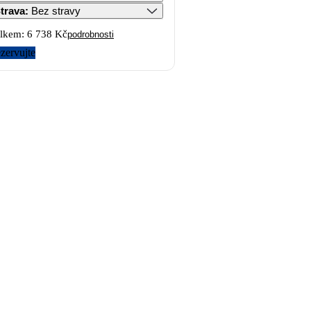
trava
:
Bez stravy
lkem:
6 738 Kč
podrobnosti
zervujte