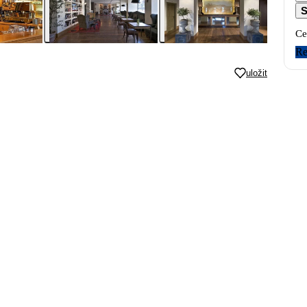
S
Ce
Re
uložit