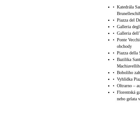
•
Katedrála Sa
Brunelleschi
•
Piazza del 
•
Galleria deg
•
Galleria del
•
Ponte Vecchi
obchody
•
Piazza della
•
Bazilika San
Machiavellih
•
Boboliho zah
•
Vyhlídka Pia
•
Oltrarno – au
•
Florentská g
nebo gelata v