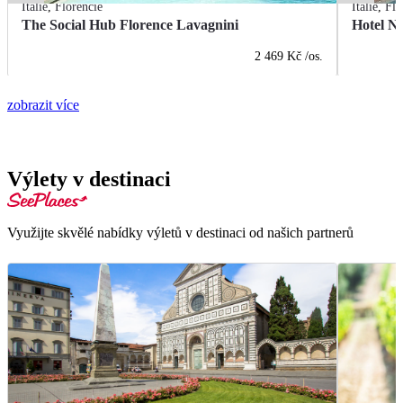
Itálie
,
Florencie
Itálie
,
Flo
The Social Hub Florence Lavagnini
Hotel N
2 469 Kč
/os.
zobrazit více
Výlety v destinaci
Využijte skvělé nabídky výletů v destinaci od našich partnerů