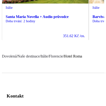
Itálie
Itálie
Santa Maria Novella + Audio průvodce
Barviva 
Doba trvání
:
2 hodiny
Doba trvá
351.62 Kč
/os.
Dovolená
/
Naše destinace
/
Itálie
/
Florencie
/
Hotel Roma
Kontakt