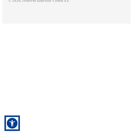
© 2026, cestovní kancelář Čedok a.s.