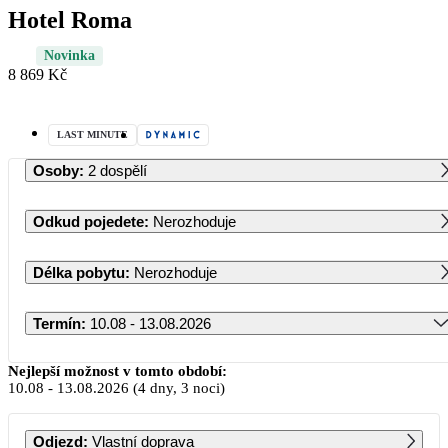
Hotel Roma
Novinka
8 869 Kč
LAST MINUTE
Osoby
:
2 dospělí
Odkud pojedete
:
Nerozhoduje
Délka pobytu
:
Nerozhoduje
Termín
:
10.08 - 13.08.2026
Srpen 2026
Nejlepší možnost v tomto období:
10.08
-
13.08.2026
(4 dny, 3 noci)
PO
ÚT
ST
ČT
PÁ
SO
NE
Odjezd
:
Vlastní doprava