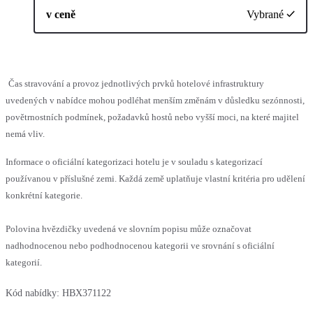
v ceně
Vybrané
Čas stravování a provoz jednotlivých prvků hotelové infrastruktury
uvedených v nabídce mohou podléhat menším změnám v důsledku sezónnosti,
povětrnostních podmínek, požadavků hostů nebo vyšší moci, na které majitel
nemá vliv.
Informace o oficiální kategorizaci hotelu je v souladu s kategorizací
používanou v příslušné zemi. Každá země uplatňuje vlastní kritéria pro udělení
konkrétní kategorie.
Polovina hvězdičky uvedená ve slovním popisu může označovat
nadhodnocenou nebo podhodnocenou kategorii ve srovnání s oficiální
kategorií.
Kód nabídky:
HBX371122