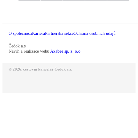
O společnosti
Kariéra
Partnerská sekce
Ochrana osobních údajů
Čedok a.s
Návrh a realizace webu
Axabee sp. z. o.o.
© 2026, cestovní kancelář Čedok a.s.