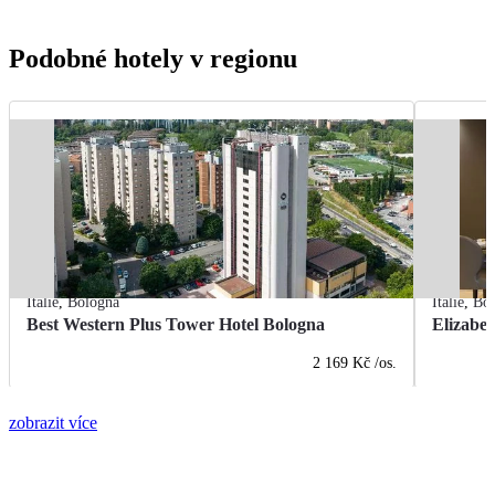
Podobné hotely v regionu
Itálie
,
Bologna
Itálie
,
Bo
Best Western Plus Tower Hotel Bologna
Elizabet
2 169 Kč
/os.
zobrazit více