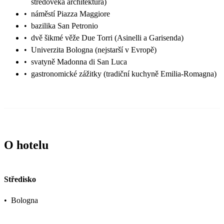
středověká architektura)
•
náměstí Piazza Maggiore
•
bazilika San Petronio
•
dvě šikmé věže Due Torri (Asinelli a Garisenda)
•
Univerzita Bologna (nejstarší v Evropě)
•
svatyně Madonna di San Luca
•
gastronomické zážitky (tradiční kuchyně Emilia-Romagna)
O hotelu
Středisko
•
Bologna