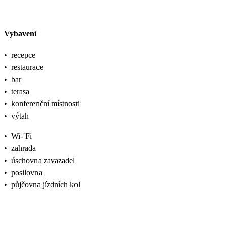
Vybavení
•
recepce
•
restaurace
•
bar
•
terasa
•
konferenční místnosti
•
výtah
•
Wi-´Fi
•
zahrada
•
úschovna zavazadel
•
posilovna
•
půjčovna jízdních kol