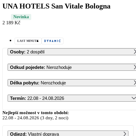
UNA HOTELS San Vitale Bologna
Novinka
2 189 Kč
LAST MINUTE
Osoby
:
2 dospělí
Odkud pojedete
:
Nerozhoduje
Délka pobytu
:
Nerozhoduje
Termín
:
22.08 - 24.08.2026
Srpen 2026
Nejlepší možnost v tomto období:
22.08
-
24.08.2026
(3 dny, 2 noci)
PO
ÚT
ST
ČT
PÁ
SO
NE
Odjezd
:
Vlastní doprava