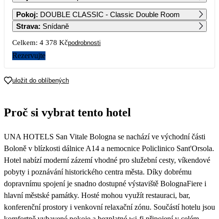
1
2
Pokoj
:
DOUBLE CLASSIC - Classic Double Room
Strava
:
Snídaně
3
4
5
6
7
8
9
Celkem:
4 378 Kč
podrobnosti
Rezervujte
10
11
12
13
14
15
16
2 239
2 239
2 239
2 459
2 409
2 229
uložit do oblíbených
17
18
19
20
21
22
23
2 249
2 289
2 329
2 299
2 249
2 189
2 219
Proč si vybrat tento hotel
24
25
26
27
28
29
30
2 219
2 519
2 749
2 469
2 249
2 239
2 479
UNA HOTELS San Vitale Bologna se nachází ve východní části
31
2 789
Boloně v blízkosti dálnice A14 a nemocnice Policlinico Sant'Orsola.
Hotel nabízí moderní zázemí vhodné pro služební cesty, víkendové
pobyty i poznávání historického centra města. Díky dobrému
dopravnímu spojení je snadno dostupné výstaviště BolognaFiere i
hlavní městské památky. Hosté mohou využít restauraci, bar,
konferenční prostory i venkovní relaxační zónu. Součástí hotelu jsou
komfortně vybavené pokoje a bezplatné wi-fi připojení v celém