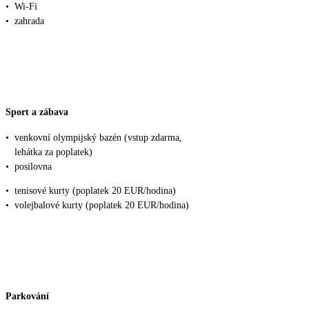
•
Wi-Fi
•
zahrada
Sport a zábava
•
venkovní olympijský bazén (vstup zdarma,
lehátka za poplatek)
•
posilovna
•
tenisové kurty (poplatek 20 EUR/hodina)
•
volejbalové kurty (poplatek 20 EUR/hodina)
Parkování