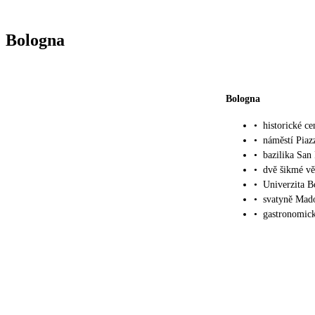
Bologna
Bologna
•
historické c
•
náměstí Piaz
•
bazilika San
•
dvě šikmé vě
•
Univerzita B
•
svatyně Mad
•
gastronomick