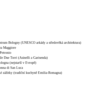
entrum Bologny (UNESCO arkády a středověká architektura)
za Maggiore
 Petronio
že Due Torri (Asinelli a Garisenda)
ologna (nejstarší v Evropě)
onna di San Luca
é zážitky (tradiční kuchyně Emilia-Romagna)