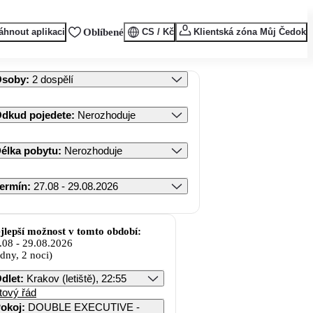
áhnout aplikaci
Oblíbené
CS / Kč
Klientská zóna Můj Čedok
Osoby
:
2 dospělí
dkud pojedete
:
Nerozhoduje
élka pobytu
:
Nerozhoduje
ermín
:
27.08 - 29.08.2026
jlepší možnost v tomto období:
.08
-
29.08.2026
 dny, 2 noci)
dlet
:
Krakov (letiště), 22:55
tový řád
okoj
:
DOUBLE EXECUTIVE -