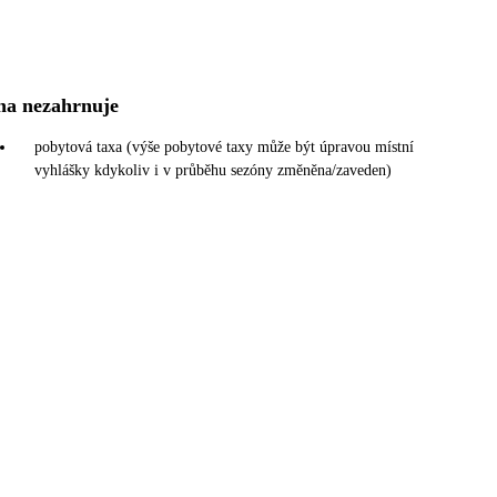
na nezahrnuje
pobytová taxa (výše pobytové taxy může být úpravou místní
vyhlášky kdykoliv i v průběhu sezóny změněna/zaveden)