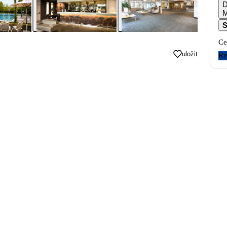
D
M
S
Ce
uložit
Re