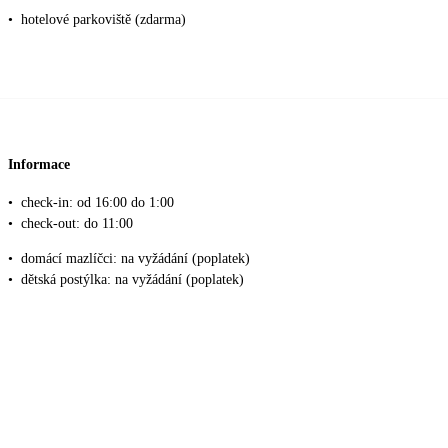
•
hotelové parkoviště (zdarma)
Informace
•
check-in: od 16:00 do 1:00
•
check-out: do 11:00
•
domácí mazlíčci: na vyžádání (poplatek)
•
dětská postýlka: na vyžádání (poplatek)