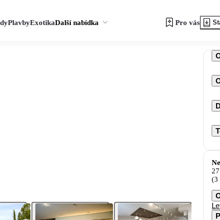
zdy
Plavby
Exotika
Další nabídka
Pro vás
St
O
D
T
Ne
27
(3
O
Le
P