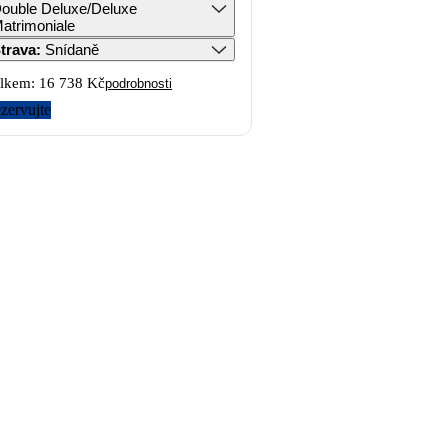
ouble Deluxe/Deluxe
atrimoniale
trava
:
Snídaně
lkem:
16 738 Kč
podrobnosti
zervujte