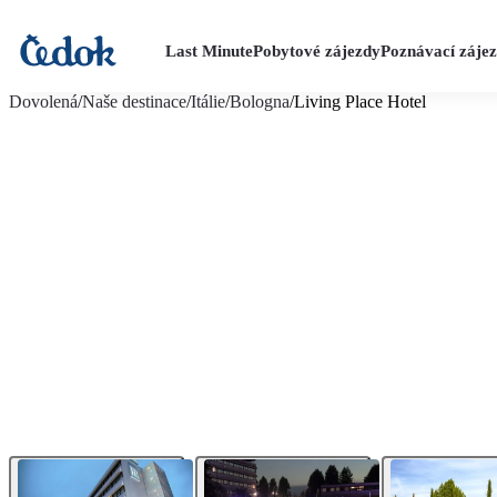
Last Minute
Pobytové zájezdy
Poznávací záje
více fotografií (8)
Dovolená
/
Naše destinace
/
Itálie
/
Bologna
/
Living Place Hotel