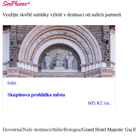
Využijte skvělé nabídky výletů v destinaci od našich partnerů
Itálie
Skupinová prohlídka města
605 Kč
/os.
Dovolená
/
Naše destinace
/
Itálie
/
Bologna
/
Grand Hotel Majestic Gia Ba