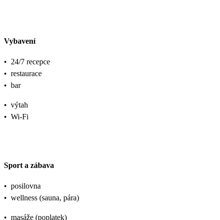
Vybavení
•
24/7 recepce
•
restaurace
•
bar
•
výtah
•
Wi-Fi
Sport a zábava
•
posilovna
•
wellness (sauna, pára)
•
masáže (poplatek)