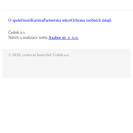
O společnosti
Kariéra
Partnerská sekce
Ochrana osobních údajů
Čedok a.s
Návrh a realizace webu
Axabee sp. z. o.o.
© 2026, cestovní kancelář Čedok a.s.