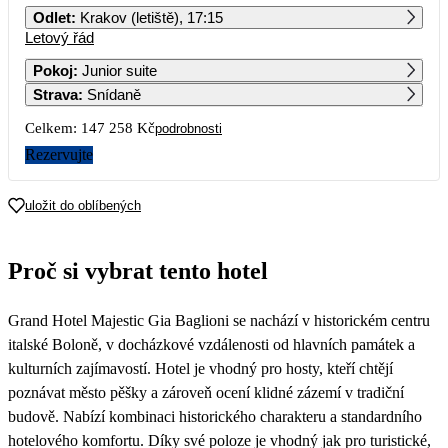
Odlet
:
Krakov (letiště), 17:15
Letový řád
1
2
3
4
5
6
75 489
74 939
98 319
98 949
75 059
Pokoj
:
Junior suite
Strava
:
Snídaně
7
8
9
10
11
12
13
122 269
74 659
100 159
74 779
74 929
Celkem:
147 258 Kč
podrobnosti
14
15
16
17
18
19
20
Rezervujte
76 489
21
22
23
24
25
26
27
uložit do oblíbených
73 629
28
29
30
Proč si vybrat tento hotel
76 569
74 049
Grand Hotel Majestic Gia Baglioni se nachází v historickém centru
italské Boloně, v docházkové vzdálenosti od hlavních památek a
kulturních zajímavostí. Hotel je vhodný pro hosty, kteří chtějí
poznávat město pěšky a zároveň ocení klidné zázemí v tradiční
budově. Nabízí kombinaci historického charakteru a standardního
hotelového komfortu. Díky své poloze je vhodný jak pro turistické,