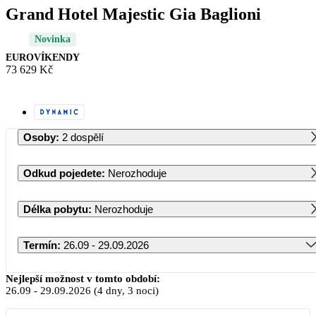
Grand Hotel Majestic Gia Baglioni
Novinka
EUROVÍKENDY
73 629 Kč
Osoby
:
2 dospělí
Odkud pojedete
:
Nerozhoduje
Délka pobytu
:
Nerozhoduje
Termín
:
26.09 - 29.09.2026
Září 2026
Nejlepší možnost v tomto období:
26.09
-
29.09.2026
(4 dny, 3 noci)
PO
ÚT
ST
ČT
PÁ
SO
NE