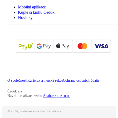
Mobilní aplikace
Kupte si knihu Čedok
Novinky
O společnosti
Kariéra
Partnerská sekce
Ochrana osobních údajů
Čedok a.s
Návrh a realizace webu
Axabee sp. z. o.o.
© 2026, cestovní kancelář Čedok a.s.