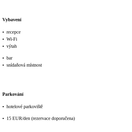
Vybavení
•
recepce
•
Wi-Fi
•
výtah
•
bar
•
snídaňová místnost
Parkování
•
hotelové parkoviště
•
15 EUR/den (rezervace doporučena)