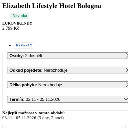
Elizabeth Lifestyle Hotel Bologna
Novinka
EUROVÍKENDY
2 799 Kč
Osoby
:
2 dospělí
Odkud pojedete
:
Nerozhoduje
Délka pobytu
:
Nerozhoduje
Termín
:
03.11 - 05.11.2026
Listopad 2026
Nejlepší možnost v tomto období:
03.11
-
05.11.2026
(3 dny, 2 noci)
PO
ÚT
ST
ČT
PÁ
SO
NE