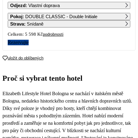
Odjezd
:
Vlastní doprava
1
Pokoj
:
DOUBLE CLASSIC - Double Initiale
3 329
Strava
:
Snídaně
2
3
4
5
6
7
8
Celkem:
5 598 Kč
podrobnosti
3 059
2 799
2 799
2 799
2 799
3 289
Rezervujte
9
10
11
12
13
14
15
4 769
2 799
uložit do oblíbených
16
17
18
19
20
21
22
2 799
2 799
3 289
3 179
Proč si vybrat tento hotel
23
24
25
26
27
28
29
2 799
2 799
2 799
3 829
2 799
Elizabeth Lifestyle Hotel Bologna se nachází v italském městě
30
2 799
Bologna, nedaleko historického centra a hlavních dopravních uzlů.
Díky své poloze je vhodný pro hosty, kteří chtějí kombinovat
poznávání města s pohodlným zázemím. Hotel nabízí moderní
prostředí a zaměřuje se na komfortní pobyt jak pro jednotlivce, tak
pro páry či obchodní cestující. V blízkosti se nachází kulturní
památky, restaurace i nákupní možnosti. Ubytování je koncipováno