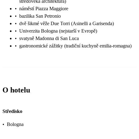
středověká architektura)
•
náměstí Piazza Maggiore
•
bazilika San Petronio
•
dvě šikmé věže Due Torri (Asinelli a Garisenda)
•
Univerzita Bologna (nejstarší v Evropě)
•
svatyně Madonna di San Luca
•
gastronomické zážitky (tradiční kuchyně emilia-romagna)
O hotelu
Středisko
•
Bologna