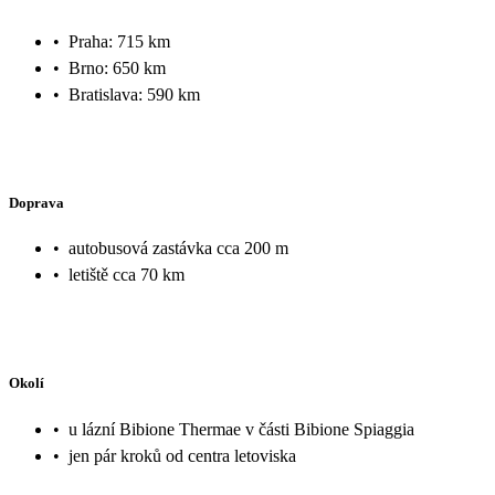
•
Praha: 715 km
•
Brno: 650 km
•
Bratislava: 590 km
Doprava
•
autobusová zastávka cca 200 m
•
letiště cca 70 km
Okolí
•
u lázní Bibione Thermae v části Bibione Spiaggia
•
jen pár kroků od centra letoviska