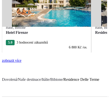
Itálie
,
Bibione
Itálie
,
Bib
Hotel Firenze
Residen
5.0
3 hodnocení zákazníků
6 800 Kč
/os.
zobrazit více
Dovolená
/
Naše destinace
/
Itálie
/
Bibione
/
Residence Delle Terme