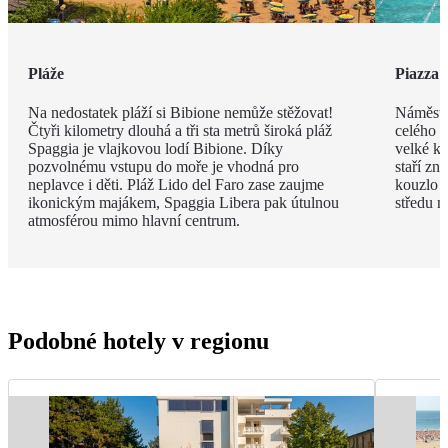
Pláže
Piazza 
Na nedostatek pláží si Bibione nemůže stěžovat!
Náměstí
Čtyři kilometry dlouhá a tři sta metrů široká pláž
celého m
Spaggia je vlajkovou lodí Bibione. Díky
velké ko
pozvolnému vstupu do moře je vhodná pro
staří zn
neplavce i děti. Pláž Lido del Faro zase zaujme
kouzlo p
ikonickým majákem, Spaggia Libera pak útulnou
středu n
atmosférou mimo hlavní centrum.
Podobné hotely v regionu