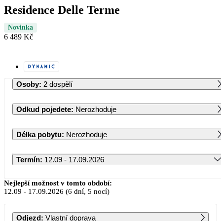
Residence Delle Terme
Novinka
6 489 Kč
Osoby
:
2 dospělí
Odkud pojedete
:
Nerozhoduje
Délka pobytu
:
Nerozhoduje
Termín
:
12.09 - 17.09.2026
Září 2026
Nejlepší možnost v tomto období:
12.09
-
17.09.2026
(6 dní, 5 nocí)
PO
ÚT
ST
ČT
PÁ
SO
NE
Odjezd
:
Vlastní doprava