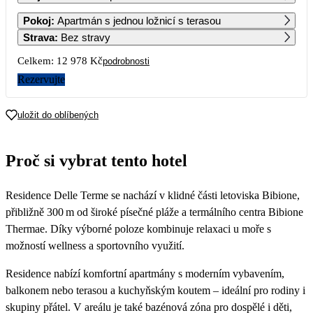
1
2
3
4
5
6
Pokoj
:
Apartmán s jednou ložnicí s terasou
14 779
12 669
Strava
:
Bez stravy
7
8
9
10
11
12
13
Celkem:
12 978 Kč
podrobnosti
10 559
6 489
6 489
Rezervujte
14
15
16
17
18
19
20
6 489
6 489
6 489
6 489
6 489
6 489
6 489
uložit do oblíbených
21
22
23
24
25
26
27
6 489
6 489
6 489
6 489
6 489
6 489
6 489
Proč si vybrat tento hotel
28
29
30
6 489
6 489
6 489
Residence Delle Terme se nachází v klidné části letoviska Bibione,
přibližně 300 m od široké písečné pláže a termálního centra Bibione
Thermae. Díky výborné poloze kombinuje relaxaci u moře s
možností wellness a sportovního využití.
Residence nabízí komfortní apartmány s moderním vybavením,
balkonem nebo terasou a kuchyňským koutem – ideální pro rodiny i
skupiny přátel. V areálu je také bazénová zóna pro dospělé i děti,