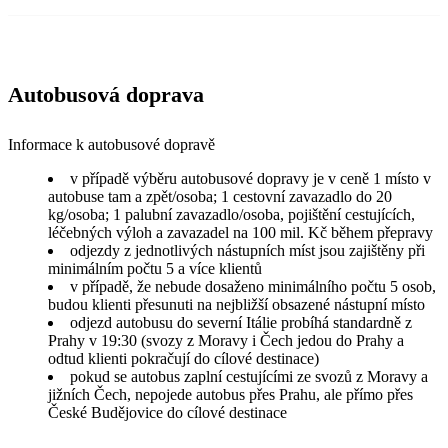
Autobusová doprava
Informace k autobusové dopravě
v případě výběru autobusové dopravy je v ceně 1 místo v
autobuse tam a zpět/osoba; 1 cestovní zavazadlo do 20
kg/osoba; 1 palubní zavazadlo/osoba, pojištění cestujících,
léčebných výloh a zavazadel na 100 mil. Kč během přepravy
odjezdy z jednotlivých nástupních míst jsou zajištěny při
minimálním počtu 5 a více klientů
v případě, že nebude dosaženo minimálního počtu 5 osob,
budou klienti přesunuti na nejbližší obsazené nástupní místo
odjezd autobusu do severní Itálie probíhá standardně z
Prahy v 19:30 (svozy z Moravy i Čech jedou do Prahy a
odtud klienti pokračují do cílové destinace)
pokud se autobus zaplní cestujícími ze svozů z Moravy a
jižních Čech, nepojede autobus přes Prahu, ale přímo přes
České Budějovice do cílové destinace