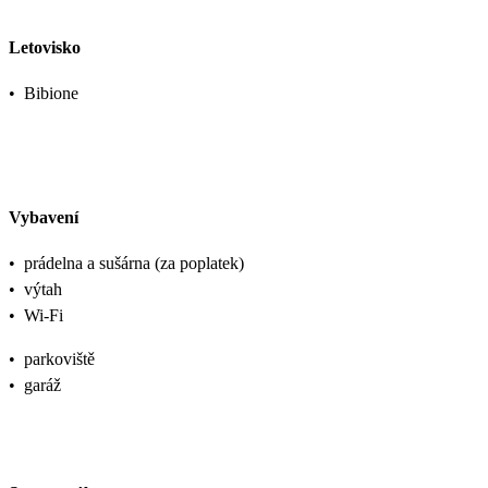
Letovisko
•
Bibione
Vybavení
•
prádelna a sušárna (za poplatek)
•
výtah
•
Wi-Fi
•
parkoviště
•
garáž