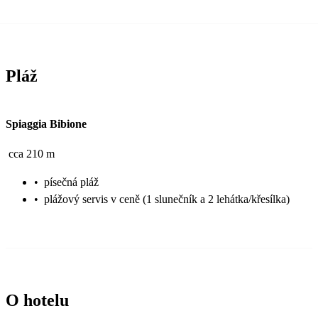
Pláž
Spiaggia Bibione
cca 210 m
•
písečná pláž
•
plážový servis v ceně (1 slunečník a 2 lehátka/křesílka)
O hotelu