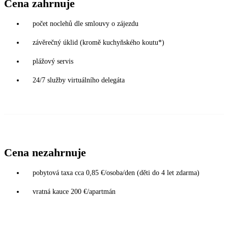
Cena zahrnuje
počet noclehů dle smlouvy o zájezdu
závěrečný úklid (kromě kuchyňského koutu*)
plážový servis
24/7 služby virtuálního delegáta
Cena nezahrnuje
pobytová taxa cca 0,85 €/osoba/den (děti do 4 let zdarma)
vratná kauce 200 €/apartmán