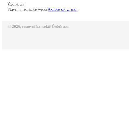
Čedok a.s
Návrh a realizace webu
Axabee sp. z. o.o.
© 2026, cestovní kancelář Čedok a.s.