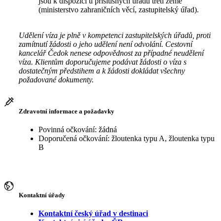
jsou k dispozici u příslušných úřadů třetí země
(ministerstvo zahraničních věcí, zastupitelský úřad).
Udělení víza je plně v kompetenci zastupitelských úřadů, proti
zamítnutí žádosti o jeho udělení není odvolání. Cestovní
kancelář Čedok nenese odpovědnost za případné neudělení
víza. Klientům doporučujeme podávat žádosti o víza s
dostatečným předstihem a k žádosti dokládat všechny
požadované dokumenty.
Zdravotní informace a požadavky
Povinná očkování: žádná
Doporučená očkování: žloutenka typu A, žloutenka typu
B
Kontaktní úřady
Kontaktní český úřad v destinaci