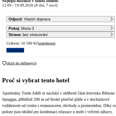
Nejlepší možnost v tomto období:
12.09
-
19.09.2026
(8 dní, 7 nocí)
PO
ÚT
ST
ČT
PÁ
SO
NE
Odjezd
:
Vlastní doprava
1
2
3
4
5
6
Pokoj
:
Mono 3
9 280
6 790
Strava
:
bez stravování
7
8
9
10
11
12
13
Celkem:
10 580 Kč
podrobnosti
7 780
5 290
Rezervujte
14
15
16
17
18
19
20
7 880
5 290
uložit do oblíbených
21
22
23
24
25
26
27
5 290
Proč si vybrat tento hotel
28
29
30
Apartmány Tonin A&B se nachází v oblíbené části letoviska Bibione
Spiaggia, přibližně 200 m od široké písečné pláže a v docházkové
vzdálenosti od centra s restauracemi, obchody a promenádou. Díky s
poloze jsou ideální pro kombinaci relaxace u moře i večerní zábavy.