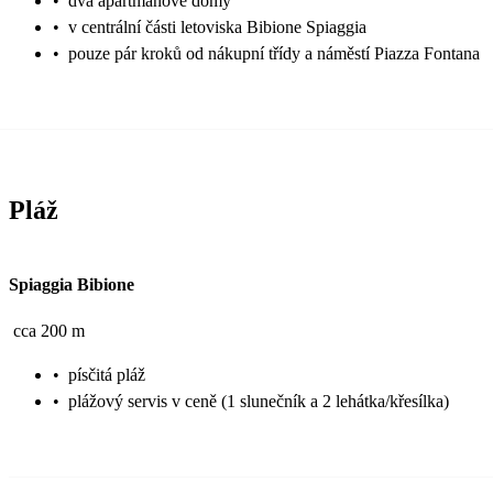
•
dva apartmánové domy
•
v centrální části letoviska Bibione Spiaggia
•
pouze pár kroků od nákupní třídy a náměstí Piazza Fontana
Pláž
Spiaggia Bibione
cca 200 m
•
písčitá pláž
•
plážový servis v ceně (1 slunečník a 2 lehátka/křesílka)