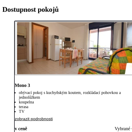
Dostupnost pokojů
Mono 3
obývací pokoj s kuchyňským koutem, rozkládací pohovkou a
jednolůžkem
koupelna
terasa
TV
zobrazit podrobnosti
v ceně
Vybrané