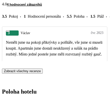
4.0
4 hodnocení zákazníků
3.5
Pokoj
1
Hodnocení personálu
5.5
Poloha
1.5
Pláž
čvc 2023
3
Václav
Neměli jsme na pokoji přikrývky a polštáře, vše jsme si museli
koupit. Apartmán jsme dostali neuklizený a sušák na prádlo
rozbitý. Místo jedné postele jsme měli rozvrzaný rozbitý gauč.
Zobrazit všechny recenze
Poloha hotelu