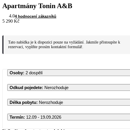
Apartmány Tonin A&B
4.0
4 hodnocení zákazníků
5 290 Kč
Tato nabídka je k dispozici pouze na vyžádání. Jakmile přistoupíte k
rezervaci, vyplňte prosím kontaktní formulář.
Osoby
:
2 dospělí
Odkud pojedete
:
Nerozhoduje
Délka pobytu
:
Nerozhoduje
Termín
:
12.09 - 19.09.2026
Září 2026