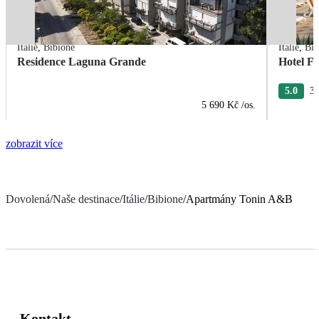
Itálie
,
Bibione
Itálie
,
Bib
Residence Laguna Grande
Hotel Fi
5.0
3 
5 690 Kč
/os.
zobrazit více
Dovolená
/
Naše destinace
/
Itálie
/
Bibione
/
Apartmány Tonin A&B
Kontakt