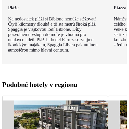
Pláže
Piazza 
Na nedostatek pláží si Bibione nemůže stěžovat!
Náměstí
Čtyři kilometry dlouhá a tři sta metrů široká pláž
celého m
Spaggia je vlajkovou lodí Bibione. Díky
velké ko
pozvolnému vstupu do moře je vhodná pro
staří zn
neplavce i děti. Pláž Lido del Faro zase zaujme
kouzlo p
ikonickým majákem, Spaggia Libera pak útulnou
středu n
atmosférou mimo hlavní centrum.
Podobné hotely v regionu