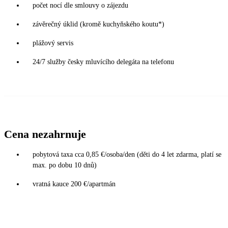
počet nocí dle smlouvy o zájezdu
závěrečný úklid (kromě kuchyňského koutu*)
plážový servis
24/7 služby česky mluvícího delegáta na telefonu
Cena nezahrnuje
pobytová taxa cca 0,85 €/osoba/den (děti do 4 let zdarma, platí se
max. po dobu 10 dnů)
vratná kauce 200 €/apartmán