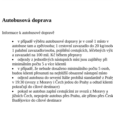
Autobusová doprava
Informace k autobusové dopravě
v případě výběru autobusové dopravy je v ceně 1 místo v
autobuse tam a zpět/osoba; 1 cestovní zavazadlo do 20 kg/osob
1 palubní zavazadlo/osoba, pojištění cestujících, léčebných výl
a zavazadel na 100 mil. Kč během přepravy
odjezdy z jednotlivých nástupních míst jsou zajištěny při
minimálním počtu 5 a více klientů
v případě, že nebude dosaženo minimálního počtu 5 osob,
budou klienti přesunuti na nejbližší obsazené nástupní místo
odjezd autobusu do severní Itálie probíhá standardně z Prah
v 19:30 (svozy z Moravy i Čech jedou do Prahy a odtud klienti
pokračují do cílové destinace)
pokud se autobus zaplní cestujícími ze svozů z Moravy a
jižních Čech, nepojede autobus přes Prahu, ale přímo přes Čes
Budějovice do cílové destinace