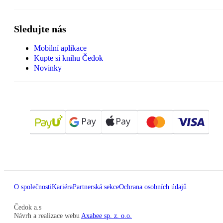
Sledujte nás
Mobilní aplikace
Kupte si knihu Čedok
Novinky
O společnosti
Kariéra
Partnerská sekce
Ochrana osobních údajů
Čedok a.s
Návrh a realizace webu
Axabee sp. z. o.o.