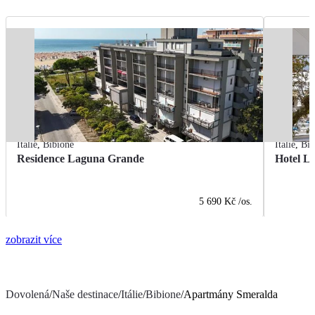
Itálie
,
Bibione
Itálie
,
Bib
Residence Laguna Grande
Hotel L
5 690 Kč
/os.
zobrazit více
Dovolená
/
Naše destinace
/
Itálie
/
Bibione
/
Apartmány Smeralda