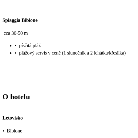
Spiaggia Bibione
cca 30-50 m
•
písčitá pláž
•
plážový servis v ceně (1 slunečník a 2 lehátka/křesílka)
O hotelu
Letovisko
•
Bibione