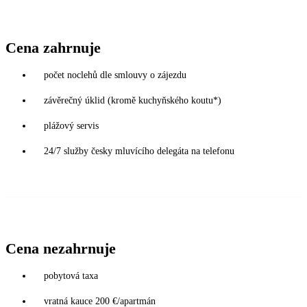
Cena zahrnuje
počet noclehů dle smlouvy o zájezdu
závěrečný úklid (kromě kuchyňského koutu*)
plážový servis
24/7 služby česky mluvícího delegáta na telefonu
Cena nezahrnuje
pobytová taxa
vratná kauce 200 €/apartmán