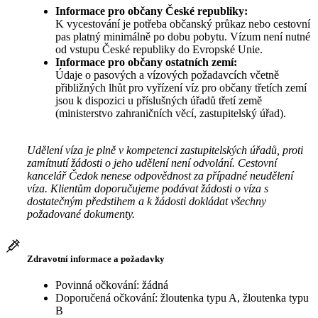
Informace pro občany České republiky:
K vycestování je potřeba občanský průkaz nebo cestovní
pas platný minimálně po dobu pobytu. Vízum není nutné
od vstupu České republiky do Evropské Unie.
Informace pro občany ostatních zemí:
Údaje o pasových a vízových požadavcích včetně
přibližných lhůt pro vyřízení víz pro občany třetích zemí
jsou k dispozici u příslušných úřadů třetí země
(ministerstvo zahraničních věcí, zastupitelský úřad).
Udělení víza je plně v kompetenci zastupitelských úřadů, proti
zamítnutí žádosti o jeho udělení není odvolání. Cestovní
kancelář Čedok nenese odpovědnost za případné neudělení
víza. Klientům doporučujeme podávat žádosti o víza s
dostatečným předstihem a k žádosti dokládat všechny
požadované dokumenty.
Zdravotní informace a požadavky
Povinná očkování: žádná
Doporučená očkování: žloutenka typu A, žloutenka typu
B