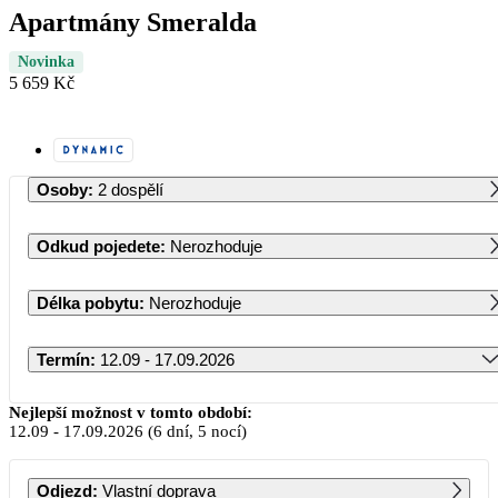
Apartmány Smeralda
Novinka
5 659 Kč
Osoby
:
2 dospělí
Odkud pojedete
:
Nerozhoduje
Délka pobytu
:
Nerozhoduje
Termín
:
12.09 - 17.09.2026
Září 2026
Nejlepší možnost v tomto období:
12.09
-
17.09.2026
(6 dní, 5 nocí)
PO
ÚT
ST
ČT
PÁ
SO
NE
Odjezd
:
Vlastní doprava