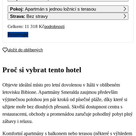
1
2
3
4
5
6
Pokoj
:
Apartmán s jednou ložnicí s terasou
10 239
8 779
Strava
:
Bez stravy
7
8
9
10
11
12
13
Celkem:
11 318 Kč
podrobnosti
7 319
5 659
5 659
Rezervujte
14
15
16
17
18
19
20
5 659
5 659
5 659
5 659
5 659
5 659
5 659
uložit do oblíbených
21
22
23
24
25
26
27
5 659
5 659
5 659
5 659
5 659
5 659
5 659
Proč si vybrat tento hotel
28
29
30
5 659
5 659
5 659
Objevte ideální místo pro letní dovolenou v Itálii v oblíbeném
letovisku Bibione. Apartmány Smeralda zaujmou především
výjimečnou polohou jen pár kroků od písečné pláže, díky které si
užijete moře bez dlouhých přesunů. Skvělá dostupnost centra s
restauracemi, obchody a promenádou zaručuje pohodlný pobyt plný
zábavy i relaxu.
Komfortní apartmány s balkonem nebo terasou (některé s výhledem