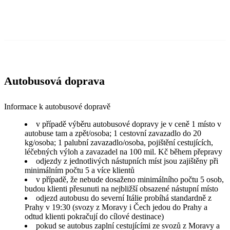
Autobusová doprava
Informace k autobusové dopravě
v případě výběru autobusové dopravy je v ceně 1 místo v
autobuse tam a zpět/osoba; 1 cestovní zavazadlo do 20
kg/osoba; 1 palubní zavazadlo/osoba, pojištění cestujících,
léčebných výloh a zavazadel na 100 mil. Kč během přepravy
odjezdy z jednotlivých nástupních míst jsou zajištěny při
minimálním počtu 5 a více klientů
v případě, že nebude dosaženo minimálního počtu 5 osob,
budou klienti přesunuti na nejbližší obsazené nástupní místo
odjezd autobusu do severní Itálie probíhá standardně z
Prahy v 19:30 (svozy z Moravy i Čech jedou do Prahy a
odtud klienti pokračují do cílové destinace)
pokud se autobus zaplní cestujícími ze svozů z Moravy a