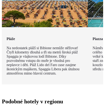
Pláže
Piazza 
Na nedostatek pláží si Bibione nemůže stěžovat!
Náměstí
Čtyři kilometry dlouhá a tři sta metrů široká pláž
celého m
Spaggia je vlajkovou lodí Bibione. Díky
velké ko
pozvolnému vstupu do moře je vhodná pro
staří zn
neplavce i děti. Pláž Lido del Faro zase zaujme
kouzlo p
ikonickým majákem, Spaggia Libera pak útulnou
středu n
atmosférou mimo hlavní centrum.
Podobné hotely v regionu