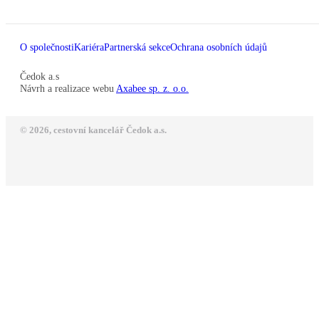
O společnosti
Kariéra
Partnerská sekce
Ochrana osobních údajů
Čedok a.s
Návrh a realizace webu
Axabee sp. z. o.o.
© 2026, cestovní kancelář Čedok a.s.