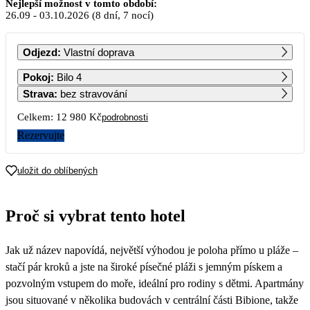
Září 2026
Nejlepší možnost v tomto období:
26.09
-
03.10.2026
(8 dní, 7 nocí)
PO
ÚT
ST
ČT
PÁ
SO
NE
Odjezd
:
Vlastní doprava
1
2
3
4
5
6
Pokoj
:
Bilo 4
Strava
:
bez stravování
7
8
9
10
11
12
13
Celkem:
12 980 Kč
podrobnosti
Rezervujte
14
15
16
17
18
19
20
uložit do oblíbených
21
22
23
24
25
26
27
6 490
Proč si vybrat tento hotel
28
29
30
Jak už název napovídá, největší výhodou je poloha přímo u pláže –
stačí pár kroků a jste na široké písečné pláži s jemným pískem a
pozvolným vstupem do moře, ideální pro rodiny s dětmi. Apartmány
jsou situované v několika budovách v centrální části Bibione, takže