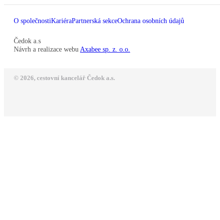
O společnosti
Kariéra
Partnerská sekce
Ochrana osobních údajů
Čedok a.s
Návrh a realizace webu
Axabee sp. z. o.o.
© 2026, cestovní kancelář Čedok a.s.