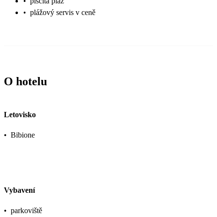
•
písčitá pláž
•
plážový servis v ceně
O hotelu
Letovisko
•
Bibione
Vybavení
•
parkoviště