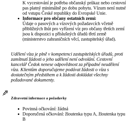
K vycestování je potřeba občanský průkaz nebo cestovní
pas platný minimálně po dobu pobytu. Vízum není nutné
od vstupu České republiky do Evropské Unie.
Informace pro občany ostatních zemí:
Údaje o pasových a vízových požadavcích včetně
přibližných lhůt pro vyřízení víz pro občany třetích zemí
jsou k dispozici u příslušných úřadů třetí země
(ministerstvo zahraničních věcí, zastupitelský úřad).
Udělení víza je plně v kompetenci zastupitelských úřadů, proti
zamítnutí žádosti o jeho udělení není odvolání. Cestovní
kancelář Čedok nenese odpovědnost za případné neudělení
víza. Klientům doporučujeme podávat žádosti o víza s
dostatečným předstihem a k žádosti dokládat všechny
požadované dokumenty.
Zdravotní informace a požadavky
Povinná očkování: žádná
Doporučená očkování: žloutenka typu A, žloutenka typu
B