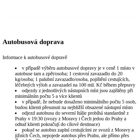
Autobusová doprava
Informace k autobusové dopravě
v případě výběru autobusové dopravy je v ceně 1 místo v
autobuse tam a zpět/osoba; 1 cestovní zavazadlo do 20
kg/osoba; 1 palubní zavazadlo/osoba, pojištění cestujících,
léčebných výloh a zavazadel na 100 mil. Kč během přepravy
odjezdy z jednotlivých nástupních míst jsou zajištěny při
minimálním počtu 5 a více klientů
v případě, že nebude dosaženo minimálního počtu 5 osob,
budou klienti přesunuti na nejbližší obsazené nástupní místo
odjezd autobusu do severní Itálie probíhá standardně z
Prahy v 19:30 (svozy z Moravy i Čech jedou do Prahy a
odtud klienti pokračují do cílové destinace)
pokud se autobus zaplní cestujícími ze svozů z Moravy a
jižních Čech, nepojede autobus přes Prahu, ale přímo přes