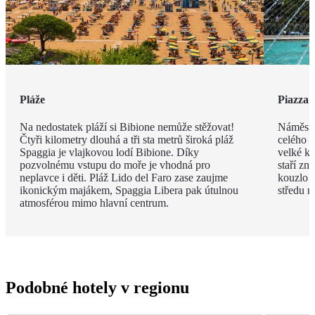
Pláže
Piazza 
Na nedostatek pláží si Bibione nemůže stěžovat!
Náměstí
Čtyři kilometry dlouhá a tři sta metrů široká pláž
celého m
Spaggia je vlajkovou lodí Bibione. Díky
velké ko
pozvolnému vstupu do moře je vhodná pro
staří zn
neplavce i děti. Pláž Lido del Faro zase zaujme
kouzlo p
ikonickým majákem, Spaggia Libera pak útulnou
středu n
atmosférou mimo hlavní centrum.
Podobné hotely v regionu