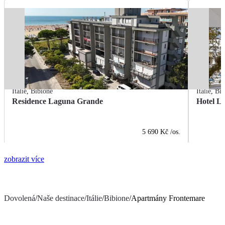
Itálie
,
Bibione
Itálie
,
Bib
Residence Laguna Grande
Hotel L
5 690 Kč
/os.
zobrazit více
Dovolená
/
Naše destinace
/
Itálie
/
Bibione
/
Apartmány Frontemare