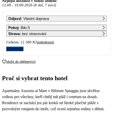
Nejlepší možnost v tomto období:
12.09
-
19.09.2026
(8 dní, 7 nocí)
PO
ÚT
ST
ČT
PÁ
SO
NE
Odjezd
:
Vlastní doprava
1
2
3
4
5
6
Pokoj
:
Bilo 5
10 480
7 990
Strava
:
bez stravování
7
8
9
10
11
12
13
Celkem:
12 380 Kč
podrobnosti
8 680
6 190
Rezervujte
14
15
16
17
18
19
20
8 780
6 190
uložit do oblíbených
21
22
23
24
25
26
27
6 190
Proč si vybrat tento hotel
28
29
30
Apartmány Ausonia al Mare v Bibione Spiaggia jsou skvělou
volbou pro všechny, kteří chtějí mít pláž i centrum na dosah.
Residence se nachází jen pár kroků od široké písečné pláže s
pozvolným vstupem do moře, což ocení zejména rodiny s dětmi.