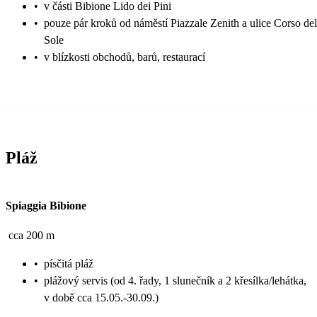
•
v části Bibione Lido dei Pini
•
pouze pár kroků od náměstí Piazzale Zenith a ulice Corso del
Sole
•
v blízkosti obchodů, barů, restaurací
Pláž
Spiaggia Bibione
cca 200 m
•
písčitá pláž
•
plážový servis (od 4. řady, 1 slunečník a 2 křesílka/lehátka,
v době cca 15.05.-30.09.)