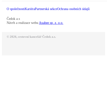
O společnosti
Kariéra
Partnerská sekce
Ochrana osobních údajů
Čedok a.s
Návrh a realizace webu
Axabee sp. z. o.o.
© 2026, cestovní kancelář Čedok a.s.