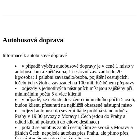
Autobusová doprava
Informace k autobusové dopravě
v případě výběru autobusové dopravy je v ceně 1 místo v
autobuse tam a zpět/osoba; 1 cestovní zavazadlo do 20
kg/osoba; 1 palubní zavazadlo/osoba, pojištění cestujících,
léčebných výloh a zavazadel na 100 mil. Kč během přepravy
odjezdy z jednotlivých nástupních míst jsou zajištěny při
minimálním počtu 5 a více klientů
v případě, že nebude dosaženo minimálního počtu 5 osob,
budou klienti přesunuti na nejbližší obsazené nástupní místo
odjezd autobusu do severní Itálie probíhá standardně z
Prahy v 19:30 (svozy z Moravy i Čech jedou do Prahy a
odtud klienti pokračují do cílové destinace)
pokud se autobus zaplní cestujícími ze svozů z Moravy a
jižních Čech, nepojede autobus přes Prahu, ale přímo přes
České Budějovice do cílové destinace