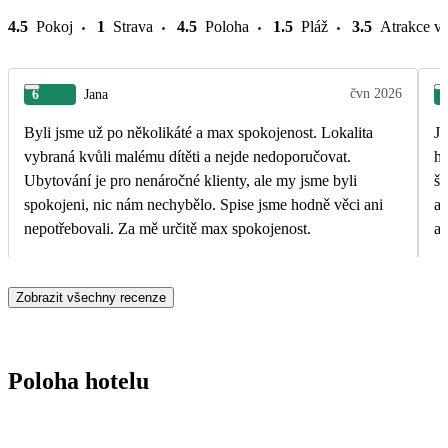
4.5
Pokoj
1
Strava
4.5
Poloha
1.5
Pláž
3.5
Atrakce v 
čvn 2026
6
Jana
Byli jsme už po několikáté a max spokojenost. Lokalita
Je
vybraná kvůli malému dítěti a nejde nedoporučovat.
ho
Ubytování je pro nenáročné klienty, ale my jsme byli
šl
spokojeni, nic nám nechybělo. Spise jsme hodně věci ani
a 
nepotřebovali. Za mě určitě max spokojenost.
au
Zobrazit všechny recenze
Poloha hotelu