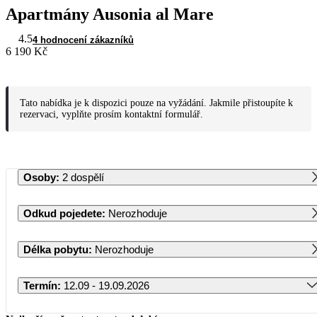
Apartmány Ausonia al Mare
4.5
4 hodnocení zákazníků
6 190 Kč
Tato nabídka je k dispozici pouze na vyžádání. Jakmile přistoupíte k
rezervaci, vyplňte prosím kontaktní formulář.
Osoby
:
2 dospělí
Odkud pojedete
:
Nerozhoduje
Délka pobytu
:
Nerozhoduje
Termín
:
12.09 - 19.09.2026
Září 2026