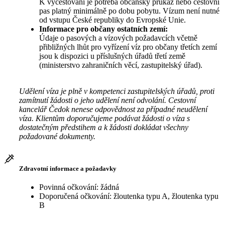
K vycestování je potřeba občanský průkaz nebo cestovní
pas platný minimálně po dobu pobytu. Vízum není nutné
od vstupu České republiky do Evropské Unie.
Informace pro občany ostatních zemí:
Údaje o pasových a vízových požadavcích včetně
přibližných lhůt pro vyřízení víz pro občany třetích zemí
jsou k dispozici u příslušných úřadů třetí země
(ministerstvo zahraničních věcí, zastupitelský úřad).
Udělení víza je plně v kompetenci zastupitelských úřadů, proti
zamítnutí žádosti o jeho udělení není odvolání. Cestovní
kancelář Čedok nenese odpovědnost za případné neudělení
víza. Klientům doporučujeme podávat žádosti o víza s
dostatečným předstihem a k žádosti dokládat všechny
požadované dokumenty.
Zdravotní informace a požadavky
Povinná očkování: žádná
Doporučená očkování: žloutenka typu A, žloutenka typu
B