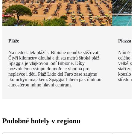
Pláže
Piazza 
Na nedostatek pláží si Bibione nemůže stěžovat!
Náměstí
Čtyři kilometry dlouhá a tři sta metrů široká pláž
celého m
Spaggia je vlajkovou lodí Bibione. Díky
velké ko
pozvolnému vstupu do moře je vhodná pro
staří zn
neplavce i děti. Pláž Lido del Faro zase zaujme
kouzlo p
ikonickým majákem, Spaggia Libera pak útulnou
středu n
atmosférou mimo hlavní centrum.
Podobné hotely v regionu