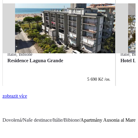
Itálie
,
Bibione
Itálie
,
Bib
Residence Laguna Grande
Hotel L
5 690 Kč
/os.
zobrazit více
Dovolená
/
Naše destinace
/
Itálie
/
Bibione
/
Apartmány Ausonia al Mare