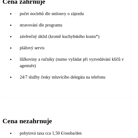
Cena zahrnuje
počet noclehů dle smlouvy o zájezdu
stravování dle programu
závěrečný úklid (kromě kuchyňského koutu*)
plážový servis
lůžkoviny a ručníky (nutno vyžádat při vyzvedávání klíčů v
agentuře)
24/7 služby česky mluvícího delegáta na telefonu
Cena nezahrnuje
pobytová taxa cca 1,50 €/osoba/den