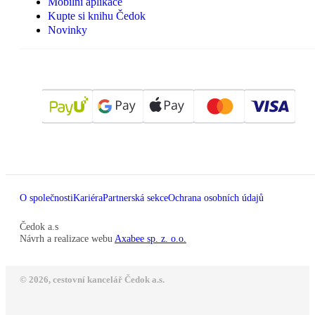
Mobilní aplikace
Kupte si knihu Čedok
Novinky
O společnosti
Kariéra
Partnerská sekce
Ochrana osobních údajů
Čedok a.s
Návrh a realizace webu
Axabee sp. z. o.o.
© 2026, cestovní kancelář Čedok a.s.