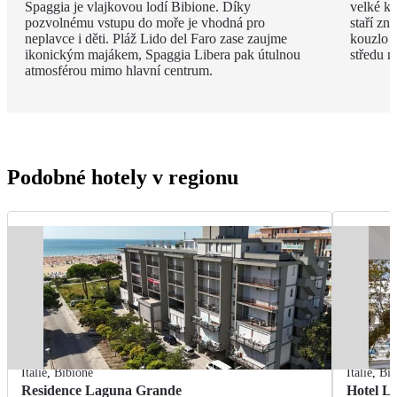
Spaggia je vlajkovou lodí Bibione. Díky
velké ko
pozvolnému vstupu do moře je vhodná pro
staří zn
neplavce i děti. Pláž Lido del Faro zase zaujme
kouzlo p
ikonickým majákem, Spaggia Libera pak útulnou
středu n
atmosférou mimo hlavní centrum.
Podobné hotely v regionu
Itálie
,
Bibione
Itálie
,
Bib
Residence Laguna Grande
Hotel L