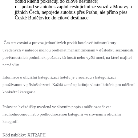
odtud klienti pokračují do cílové destinace)
pokud se autobus zaplní cestujícími ze svozů z Moravy a
jižních Čech, nepojede autobus přes Prahu, ale přímo přes
České Budějovice do cílové destinace
Čas stravování a provoz jednotlivých prvků hotelové infrastruktury
uvedených v nabídce mohou podléhat menším změnám v důsledku sezónnosti,
povětrnostních podmínek, požadavků hostů nebo vyšší moci, na které majitel
nemá vliv.
Informace o oficiální kategorizaci hotelu je v souladu s kategorizací
používanou v příslušné zemi. Každá země uplatňuje vlastní kritéria pro udělení
konkrétní kategorie.
Polovina hvězdičky uvedená ve slovním popisu může označovat
nadhodnocenou nebo podhodnocenou kategorii ve srovnání s oficiální
kategorií.
Kód nabídky:
XIT2APH