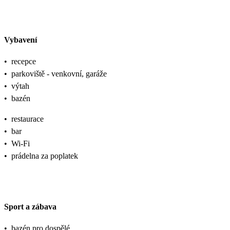
Vybavení
•
recepce
•
parkoviště - venkovní, garáže
•
výtah
•
bazén
•
restaurace
•
bar
•
Wi-Fi
•
prádelna za poplatek
Sport a zábava
•
bazén pro dospělé