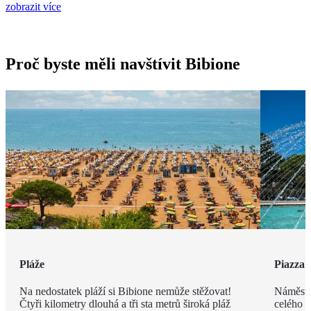
zobrazit více
Proč byste měli navštívit Bibione
Pláže
Piazza 
Na nedostatek pláží si Bibione nemůže stěžovat!
Náměstí
Čtyři kilometry dlouhá a tři sta metrů široká pláž
celého m