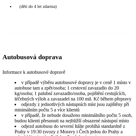
(děti do 4 let zdarma)
Autobusová doprava
Informace k autobusové dopravě
v případě výběru autobusové dopravy je v ceně 1 místo v
autobuse tam a zpět/osoba; 1 cestovní zavazadlo do 20
kg/osoba; 1 palubní zavazadlo/osoba, pojištění cestujících,
léčebných výloh a zavazadel na 100 mil. Kč během přepravy
odjezdy z jednotlivých nástupních míst jsou zajištěny při
minimálním počtu 5 a více klientů
v případě, že nebude dosaženo minimálního počtu 5 osob,
budou klienti přesunuti na nejbližší obsazené nástupní místo
odjezd autobusu do severní Itálie probíhá standardně z
Prahy v 19:30 (svozy z Moravy i Čech jedou do Prahy a