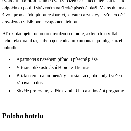
svobodu i komfort, zatímco velký bazén se sluneční terasou láká k
odpočinku po dni stráveném na široké písečné pláži. V dosahu máte
živou promenádu plnou restaurací, kaváren a zábavy – vše, co dělá
dovolenou v Bibione nezapomenutelnou.
Ať už plánujete rodinnou dovolenou u moře, aktivní léto v Itálii
nebo relax na pláži, tady najdete ideální kombinaci polohy, služeb a
pohodlí.
Aparthotel s bazénem přímo u písečné pláže
V těsné blízkosti lázní Bibione Thermae
Blízko centra a promenády – restaurace, obchody i večerní
zábava na dosah
Skvělé pro rodiny s dětmi - miniklub a animační programy
Poloha hotelu