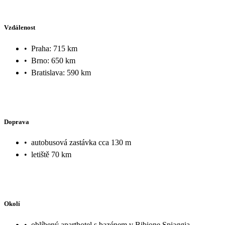
Vzdálenost
•
Praha: 715 km
•
Brno: 650 km
•
Bratislava: 590 km
Doprava
•
autobusová zastávka cca 130 m
•
letiště 70 km
Okolí
•
oblíbený aparthotel s bazénem v Bibione Spiaggia