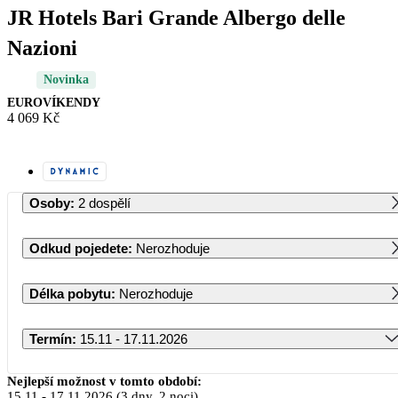
JR Hotels Bari Grande Albergo delle
Nazioni
Novinka
EUROVÍKENDY
4 069 Kč
Osoby
:
2 dospělí
Odkud pojedete
:
Nerozhoduje
Délka pobytu
:
Nerozhoduje
Termín
:
15.11 - 17.11.2026
Listopad 2026
Nejlepší možnost v tomto období:
15.11
-
17.11.2026
(3 dny, 2 noci)