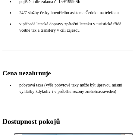
pojištění dle zákona č. 159/1999 Sb.
24/7 služby česky hovořícího asistenta Čedoku na telefonu
v případě letecké dopravy zpáteční letenku v turistické třídě
včetně tax a transfery v cíli zájezdu
Cena nezahrnuje
pobytová taxa (výše pobytové taxy může být úpravou místní
vyhlášky kdykoliv i v průběhu sezóny změněna/zaveden)
Dostupnost pokojů