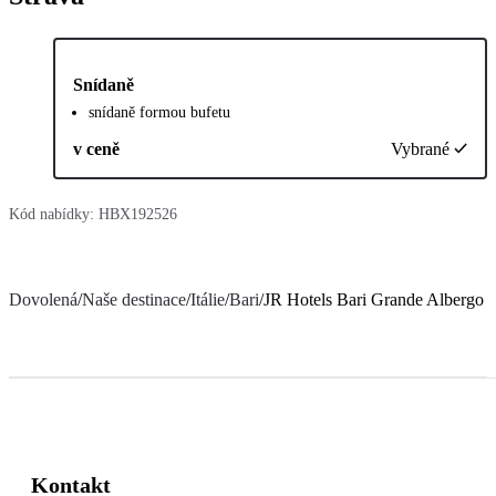
Snídaně
snídaně formou bufetu
v ceně
Vybrané
Kód nabídky:
HBX192526
Dovolená
/
Naše destinace
/
Itálie
/
Bari
/
JR Hotels Bari Grande Albergo d
Kontakt