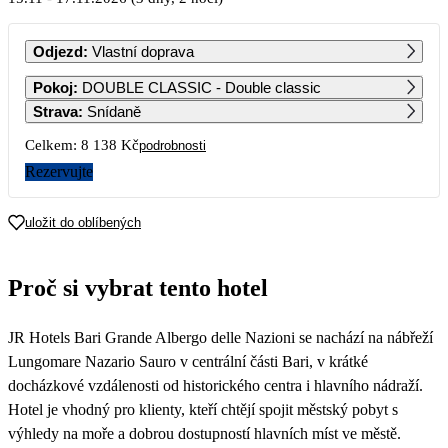
PO
ÚT
ST
ČT
PÁ
SO
NE
Odjezd
:
Vlastní doprava
1
Pokoj
:
DOUBLE CLASSIC - Double classic
4 699
Strava
:
Snídaně
2
3
4
5
6
7
8
Celkem:
8 138 Kč
podrobnosti
4 419
4 319
4 419
4 919
5 339
4 919
4 329
Rezervujte
9
10
11
12
13
14
15
4 149
4 329
4 329
4 519
4 899
4 439
4 069
uložit do oblíbených
16
17
18
19
20
21
22
4 149
4 149
4 149
4 429
4 699
4 349
4 069
Proč si vybrat tento hotel
23
24
25
26
27
28
29
4 149
4 149
4 149
4 429
4 699
4 349
4 069
JR Hotels Bari Grande Albergo delle Nazioni se nachází na nábřeží
30
4 149
Lungomare Nazario Sauro v centrální části Bari, v krátké
docházkové vzdálenosti od historického centra i hlavního nádraží.
Hotel je vhodný pro klienty, kteří chtějí spojit městský pobyt s
výhledy na moře a dobrou dostupností hlavních míst ve městě.