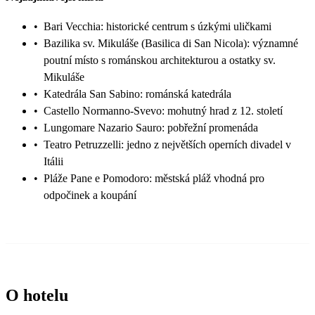
•
Bari Vecchia: historické centrum s úzkými uličkami
•
Bazilika sv. Mikuláše (Basilica di San Nicola): významné
poutní místo s románskou architekturou a ostatky sv.
Mikuláše
•
Katedrála San Sabino: románská katedrála
•
Castello Normanno-Svevo: mohutný hrad z 12. století
•
Lungomare Nazario Sauro: pobřežní promenáda
•
Teatro Petruzzelli: jedno z největších operních divadel v
Itálii
•
Pláže Pane e Pomodoro: městská pláž vhodná pro
odpočinek a koupání
O hotelu