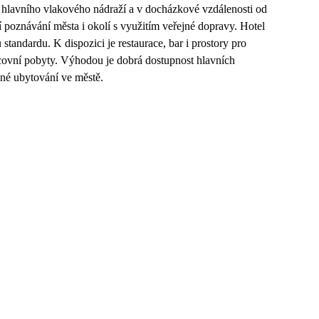
ti hlavního vlakového nádraží a v docházkové vzdálenosti od
jí poznávání města i okolí s využitím veřejné dopravy. Hotel
tandardu. K dispozici je restaurace, bar i prostory pro
acovní pobyty. Výhodou je dobrá dostupnost hlavních
pné ubytování ve městě.