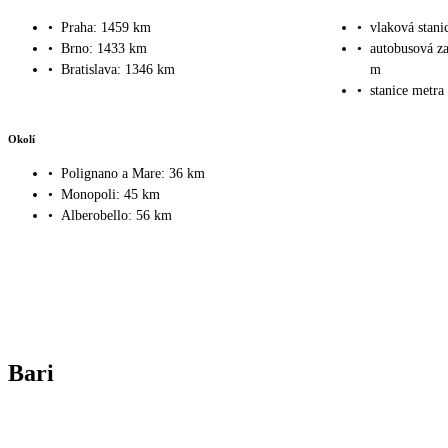
•
Praha: 1459 km
•
vlaková stani
•
Brno: 1433 km
•
autobusová z
•
Bratislava: 1346 km
m
•
stanice metra
Okolí
•
Polignano a Mare: 36 km
•
Monopoli: 45 km
•
Alberobello: 56 km
Bari