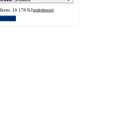
lkem:
10 178 Kč
podrobnosti
zervujte