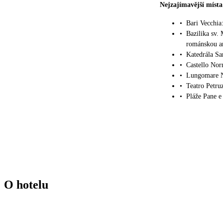
Nejzajímavější místa
•
Bari Vecchia
•
Bazilika sv.
románskou ar
•
Katedrála Sa
•
Castello Nor
•
Lungomare N
•
Teatro Petruz
•
Pláže Pane e
O hotelu