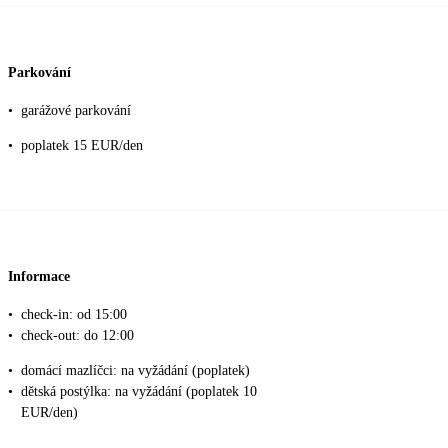
Parkování
•
garážové parkování
•
poplatek 15 EUR/den
Informace
•
check-in: od 15:00
•
check-out: do 12:00
•
domácí mazlíčci: na vyžádání (poplatek)
•
dětská postýlka: na vyžádání (poplatek 10
EUR/den)