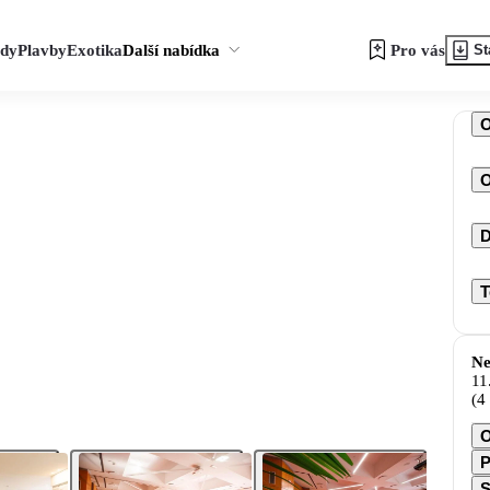
zdy
Plavby
Exotika
Další nabídka
Pro vás
St
O
D
T
Ne
11
(4
O
P
S