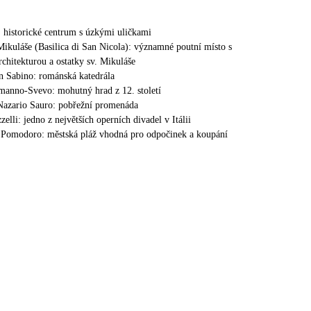
: historické centrum s úzkými uličkami
 Mikuláše (Basilica di San Nicola): významné poutní místo s
chitekturou a ostatky sv. Mikuláše
n Sabino: románská katedrála
manno-Svevo: mohutný hrad z 12. století
azario Sauro: pobřežní promenáda
zelli: jedno z největších operních divadel v Itálii
 Pomodoro: městská pláž vhodná pro odpočinek a koupání