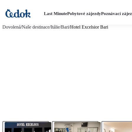
Last Minute
Pobytové zájezdy
Poznávací záje
více fotografií (13)
Dovolená
/
Naše destinace
/
Itálie
/
Bari
/
Hotel Excelsior Bari