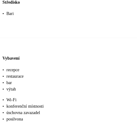
Středisko
•
Bari
Vybavení
•
recepce
•
restaurace
•
bar
•
výtah
•
Wi-Fi
•
konferenční místnosti
•
úschovna zavazadel
•
posilvona