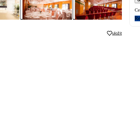
Ce
Re
uložit