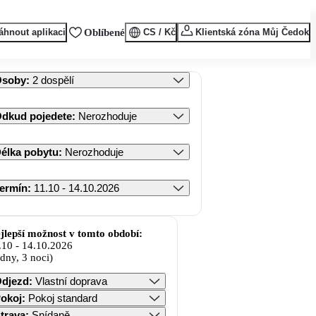
áhnout aplikaci
Oblíbené
CS / Kč
Klientská zóna Můj Čedok
Osoby
:
2 dospělí
dkud pojedete
:
Nerozhoduje
élka pobytu
:
Nerozhoduje
ermín
:
11.10 - 14.10.2026
jlepší možnost v tomto období:
.10
-
14.10.2026
 dny, 3 noci)
djezd
:
Vlastní doprava
okoj
:
Pokoj standard
trava
:
Snídaně