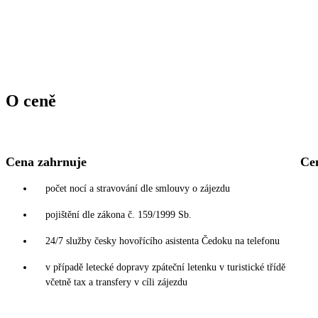
O ceně
Cena zahrnuje
Ce
počet nocí a stravování dle smlouvy o zájezdu
pojištění dle zákona č. 159/1999 Sb.
24/7 služby česky hovořícího asistenta Čedoku na telefonu
v případě letecké dopravy zpáteční letenku v turistické třídě
včetně tax a transfery v cíli zájezdu