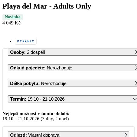
Playa del Mar - Adults Only
Novinka
4 049 Kč
Osoby
:
2 dospělí
Odkud pojedete
:
Nerozhoduje
Délka pobytu
:
Nerozhoduje
Termín
:
19.10 - 21.10.2026
Říjen 2026
Nejlepší možnost v tomto období:
19.10
-
21.10.2026
(3 dny, 2 noci)
PO
ÚT
ST
ČT
PÁ
SO
NE
Odjezd
:
Vlastní doprava