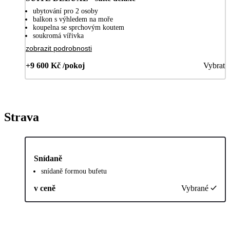
ubytování pro 2 osoby
balkon s výhledem na moře
koupelna se sprchovým koutem
soukromá vířivka
zobrazit podrobnosti
+9 600 Kč /pokoj
Vybrat
Strava
Snídaně
snídaně formou bufetu
v ceně
Vybrané