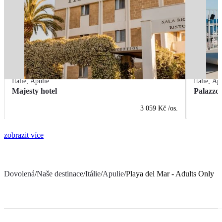
Itálie
,
Apulie
Itálie
,
Apu
Majesty hotel
Palazzo 
3 059 Kč
/os.
zobrazit více
Dovolená
/
Naše destinace
/
Itálie
/
Apulie
/
Playa del Mar - Adults Only