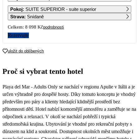
1
2
3
4
Pokoj
:
SUITE SUPERIOR - suite superior
9 019
4 389
4 389
4 389
Strava
:
Snídaně
5
6
7
8
9
10
11
Celkem:
8 098 Kč
podrobnosti
4 389
4 129
4 129
4 129
4 129
9 019
Rezervujte
12
13
14
15
16
17
18
4 339
4 299
8 849
8 849
uložit do oblíbených
19
20
21
22
23
24
25
4 049
4 049
4 049
4 049
4 049
4 049
4 049
Proč si vybrat tento hotel
26
27
28
29
30
31
4 049
4 049
4 049
4 049
4 049
4 049
Playa del Mar - Adults Only se nachází v regionu Apulie v Itálii a je
určen výhradně pro dospělé hosty. Díky tomuto konceptu je vhodný
především pro páry a klienty hledající klidnější prostředí bez
přítomnosti dětí. Hotel nabízí komornější atmosféru a zaměřuje se na
odpočinek a relaxaci. V okolí se nachází pobřeží i typická
středomořská krajina. Ubytování je vhodné pro rekreační pobyty s
důrazem na klid a soukromí. Dostupnost okolních měst umožňuje i
poznávání regionu. Charakter zařízení odpovídá menšímu hotelu s