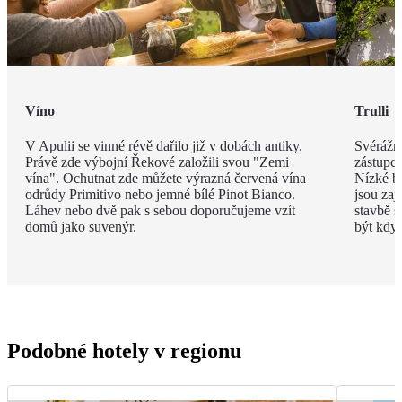
Víno
Trulli
V Apulii se vinné révě dařilo již v dobách antiky.
Svérážné
Právě zde výbojní Řekové založili svou "Zemi
zástupce
vína". Ochutnat zde můžete výrazná červená vína
Nízké bí
odrůdy Primitivo nebo jemné bílé Pinot Bianco.
jsou zaj
Láhev nebo dvě pak s sebou doporučujeme vzít
stavbě s
domů jako suvenýr.
být kdyk
Podobné hotely v regionu