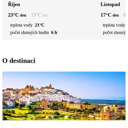
Říjen
Listopad
23
°C
13
°C
17
°C
8
den
noc
den
teplota vody
21°C
teplota vody
počet slunných hodin
6 h
počet slunnýc
O destinaci