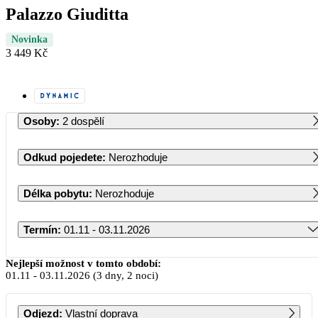
Palazzo Giuditta
Novinka
3 449 Kč
Osoby
:
2 dospělí
Odkud pojedete
:
Nerozhoduje
Délka pobytu
:
Nerozhoduje
Termín
:
01.11 - 03.11.2026
Listopad 2026
Nejlepší možnost v tomto období:
01.11
-
03.11.2026
(3 dny, 2 noci)
PO
ÚT
ST
ČT
PÁ
SO
NE
Odjezd
:
Vlastní doprava