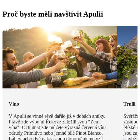
Proč byste měli navštívit Apulii
Víno
Trulli
V Apulii se vinné révě dařilo již v dobách antiky.
Svérážné
Právě zde výbojní Řekové založili svou "Zemi
zástupce
vína". Ochutnat zde můžete výrazná červená vína
Nízké bí
odrůdy Primitivo nebo jemné bílé Pinot Bianco.
jsou zaj
Láhev nebo dvě pak s sebou doporučujeme vzít
stavbě s