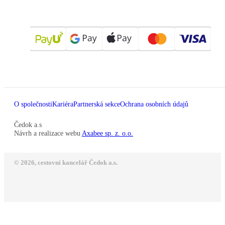
O společnosti
Kariéra
Partnerská sekce
Ochrana osobních údajů
Čedok a.s
Návrh a realizace webu
Axabee sp. z. o.o.
© 2026, cestovní kancelář Čedok a.s.