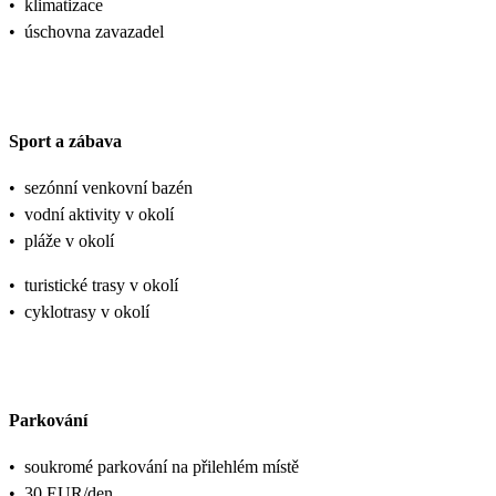
•
klimatizace
•
úschovna zavazadel
Sport a zábava
•
sezónní venkovní bazén
•
vodní aktivity v okolí
•
pláže v okolí
•
turistické trasy v okolí
•
cyklotrasy v okolí
Parkování
•
soukromé parkování na přilehlém místě
•
30 EUR/den