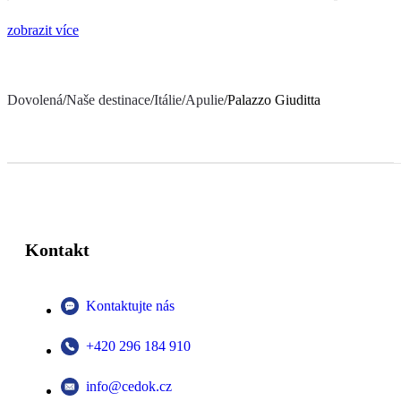
zobrazit více
Dovolená
/
Naše destinace
/
Itálie
/
Apulie
/
Palazzo Giuditta
Kontakt
Kontaktujte nás
+420 296 184 910
info@cedok.cz