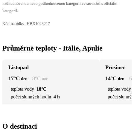
nadhodnocenou nebo podhodnocenou kategorii ve srovnání s oficiální
kategorií.
Kód nabídky:
HBX1023217
Průměrné teploty - Itálie, Apulie
Listopad
Prosinec
17
°C
8
°C
14
°C
6
den
noc
den
teplota vody
18°C
teplota vody
počet slunných hodin
4 h
počet slunnýc
O destinaci