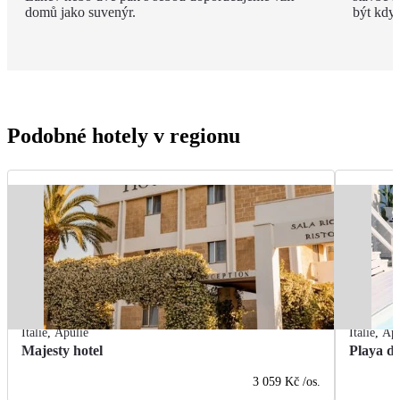
domů jako suvenýr.
být kdyk
Podobné hotely v regionu
Itálie
,
Apulie
Itálie
,
Apu
Majesty hotel
Playa de
3 059 Kč
/os.