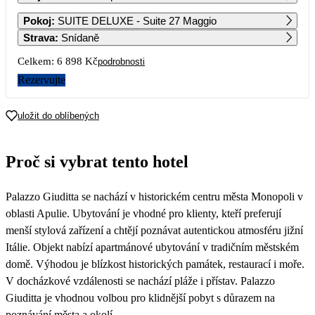
1
Pokoj
:
SUITE DELUXE - Suite 27 Maggio
3 449
Strava
:
Snídaně
2
3
4
5
6
7
8
Celkem:
6 898 Kč
podrobnosti
3 449
3 449
3 449
3 449
3 449
3 449
3 449
Rezervujte
9
10
11
12
13
14
15
3 449
3 449
3 449
3 739
3 739
3 449
3 449
uložit do oblíbených
16
17
18
19
20
21
22
3 449
3 449
3 449
3 449
3 449
3 449
3 449
Proč si vybrat tento hotel
23
24
25
26
27
28
29
3 449
3 449
3 449
3 449
3 449
3 449
3 449
Palazzo Giuditta se nachází v historickém centru města Monopoli v
30
3 449
oblasti Apulie. Ubytování je vhodné pro klienty, kteří preferují
menší stylová zařízení a chtějí poznávat autentickou atmosféru jižní
Itálie. Objekt nabízí apartmánové ubytování v tradičním městském
domě. Výhodou je blízkost historických památek, restaurací i moře.
V docházkové vzdálenosti se nachází pláže i přístav. Palazzo
Giuditta je vhodnou volbou pro klidnější pobyt s důrazem na
poznávání města a okolí.