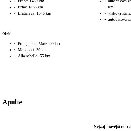
•
Praha: 1459 km
•
autobusová za
•
Brno: 1433 km
km
•
Bratislava: 1346 km
•
vlaková stani
•
autobusová za
Okolí
•
Polignano a Mare: 20 km
•
Monopoli: 30 km
•
Alberobello: 55 km
Apulie
Nejzajímavější místa