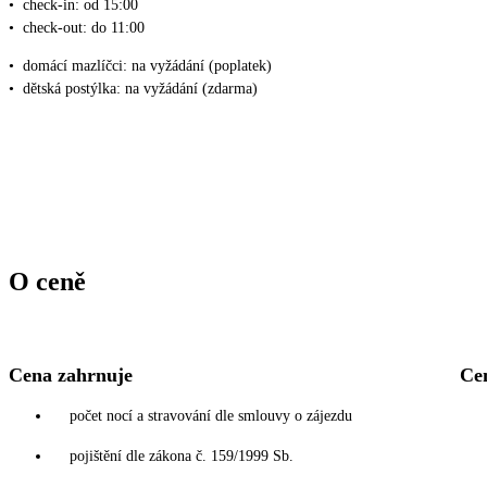
•
check-in: od 15:00
•
check-out: do 11:00
•
domácí mazlíčci: na vyžádání (poplatek)
•
dětská postýlka: na vyžádání (zdarma)
O ceně
Cena zahrnuje
Ce
počet nocí a stravování dle smlouvy o zájezdu
pojištění dle zákona č. 159/1999 Sb.