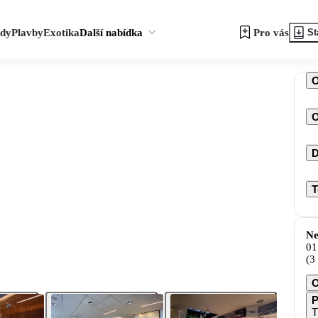
zdy
Plavby
Exotika
Další nabídka
Pro vás
St
O
D
T
Ne
01
(3
O
P
T