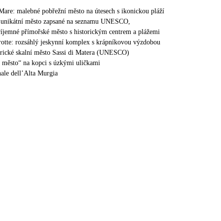
Mare: malebné pobřežní město na útesech s ikonickou pláží
: unikátní město zapsané na seznamu UNESCO,
íjemné přímořské město s historickým centrem a plážemi
rotte: rozsáhlý jeskynní komplex s krápníkovou výzdobou
orické skalní město Sassi di Matera (UNESCO)
é město“ na kopci s úzkými uličkami
ale dell’Alta Murgia