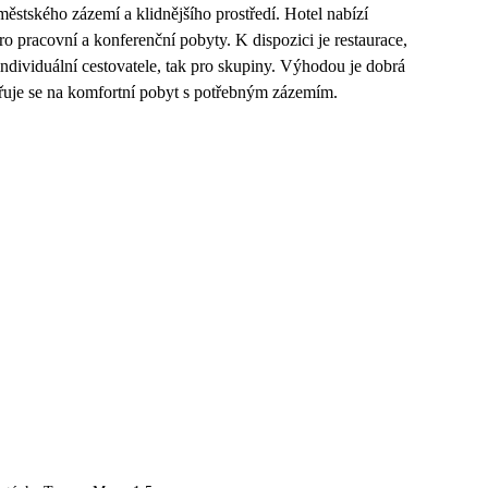
ěstského zázemí a klidnějšího prostředí. Hotel nabízí
ro pracovní a konferenční pobyty. K dispozici je restaurace,
individuální cestovatele, tak pro skupiny. Výhodou je dobrá
ěřuje se na komfortní pobyt s potřebným zázemím.