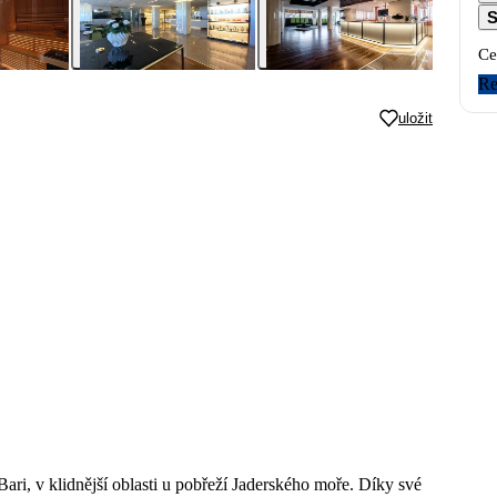
S
Ce
Re
uložit
ari, v klidnější oblasti u pobřeží Jaderského moře. Díky své