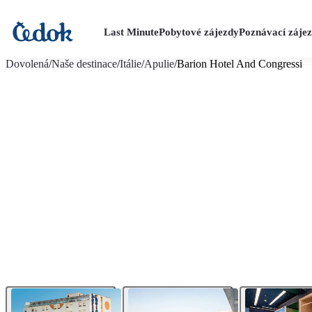
Last Minute
Pobytové zájezdy
Poznávací záje
více fotografií (10)
Dovolená
/
Naše destinace
/
Itálie
/
Apulie
/
Barion Hotel And Congressi