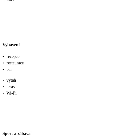
Vybavení
•
recepce
•
restaurace
•
bar
•
výtah
•
terasa
•
Wi-Fi
Sport a zábava