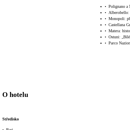
•
Polignano a 
•
Alberobello
•
Monopoli: př
•
Castellana G
•
Matera: hist
•
Ostuni: „Bíl
•
Parco Nazion
O hotelu
Středisko
•
Bari