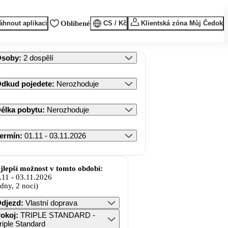
áhnout aplikaci
Oblíbené
CS / Kč
Klientská zóna Můj Čedok
Osoby
:
2 dospělí
dkud pojedete
:
Nerozhoduje
élka pobytu
:
Nerozhoduje
ermín
:
01.11 - 03.11.2026
jlepší možnost v tomto období:
.11
-
03.11.2026
 dny, 2 noci)
djezd
:
Vlastní doprava
okoj
:
TRIPLE STANDARD -
riple Standard