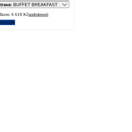
trava
:
BUFFET BREAKFAST
lkem:
6 618 Kč
podrobnosti
zervujte