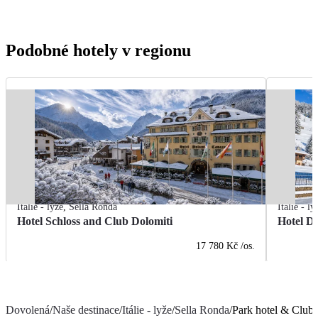
Podobné hotely v regionu
Itálie - lyže
,
Sella Ronda
Itálie - ly
Hotel Schloss and Club Dolomiti
Hotel D
17 780 Kč
/os.
Dovolená
/
Naše destinace
/
Itálie - lyže
/
Sella Ronda
/
Park hotel & Club