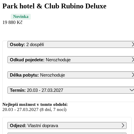
Park hotel & Club Rubino Deluxe
Novinka
19 880 Kč
Osoby
:
2 dospělí
Odkud pojedete
:
Nerozhoduje
Délka pobytu
:
Nerozhoduje
Termín
:
20.03 - 27.03.2027
Březen 2027
Nejlepší možnost v tomto období:
20.03
-
27.03.2027
(8 dní, 7 nocí)
PO
ÚT
ST
ČT
PÁ
SO
NE
Odjezd
:
Vlastní doprava
1
2
3
4
5
6
7