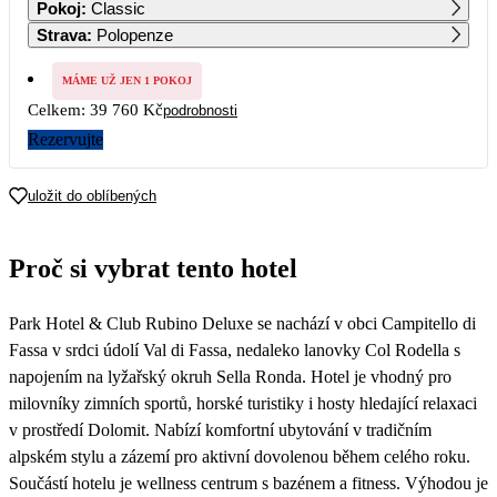
Pokoj
:
Classic
26 250
Strava
:
Polopenze
8
9
10
11
12
13
14
22 190
MÁME UŽ JEN 1 POKOJ
Celkem:
39 760 Kč
podrobnosti
15
16
17
18
19
20
21
19 880
Rezervujte
22
23
24
25
26
27
28
19 880
uložit do oblíbených
29
30
31
Proč si vybrat tento hotel
Park Hotel & Club Rubino Deluxe se nachází v obci Campitello di
Fassa v srdci údolí Val di Fassa, nedaleko lanovky Col Rodella s
napojením na lyžařský okruh Sella Ronda. Hotel je vhodný pro
milovníky zimních sportů, horské turistiky i hosty hledající relaxaci
v prostředí Dolomit. Nabízí komfortní ubytování v tradičním
alpském stylu a zázemí pro aktivní dovolenou během celého roku.
Součástí hotelu je wellness centrum s bazénem a fitness. Výhodou je