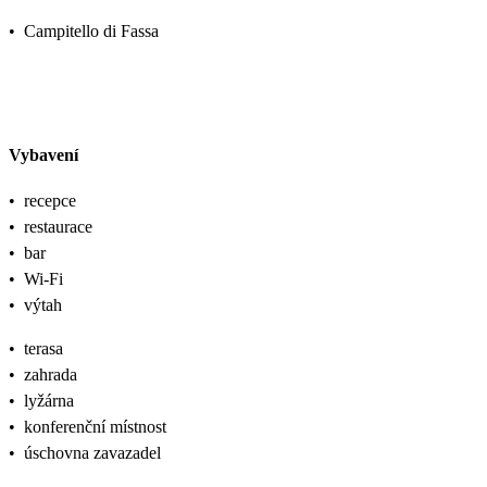
•
Campitello di Fassa
Vybavení
•
recepce
•
restaurace
•
bar
•
Wi-Fi
•
výtah
•
terasa
•
zahrada
•
lyžárna
•
konferenční místnost
•
úschovna zavazadel