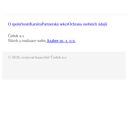
O společnosti
Kariéra
Partnerská sekce
Ochrana osobních údajů
Čedok a.s
Návrh a realizace webu
Axabee sp. z. o.o.
© 2026, cestovní kancelář Čedok a.s.