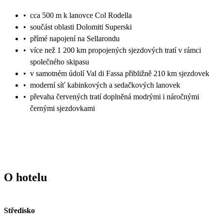
•
cca 500 m k lanovce Col Rodella
•
součást oblasti Dolomiti Superski
•
přímé napojení na Sellarondu
•
více než 1 200 km propojených sjezdových tratí v rámci
společného skipasu
•
v samotném údolí Val di Fassa přibližně 210 km sjezdovek
•
moderní síť kabinkových a sedačkových lanovek
•
převaha červených tratí doplněná modrými i náročnými
černými sjezdovkami
O hotelu
Středisko