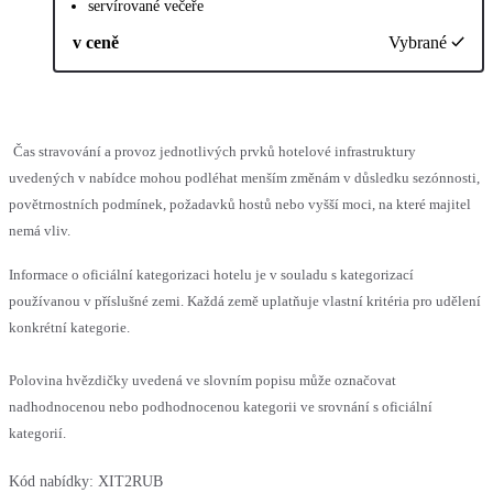
servírované večeře
v ceně
Vybrané
Čas stravování a provoz jednotlivých prvků hotelové infrastruktury
uvedených v nabídce mohou podléhat menším změnám v důsledku sezónnosti,
povětrnostních podmínek, požadavků hostů nebo vyšší moci, na které majitel
nemá vliv.
Informace o oficiální kategorizaci hotelu je v souladu s kategorizací
používanou v příslušné zemi. Každá země uplatňuje vlastní kritéria pro udělení
konkrétní kategorie.
Polovina hvězdičky uvedená ve slovním popisu může označovat
nadhodnocenou nebo podhodnocenou kategorii ve srovnání s oficiální
kategorií.
Kód nabídky:
XIT2RUB