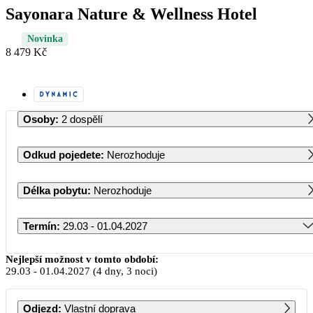
Sayonara Nature & Wellness Hotel
Novinka
8 479 Kč
Osoby
:
2 dospělí
Odkud pojedete
:
Nerozhoduje
Délka pobytu
:
Nerozhoduje
Termín
:
29.03 - 01.04.2027
Březen 2027
Nejlepší možnost v tomto období:
29.03
-
01.04.2027
(4 dny, 3 noci)
PO
ÚT
ST
ČT
PÁ
SO
NE
Odjezd
:
Vlastní doprava