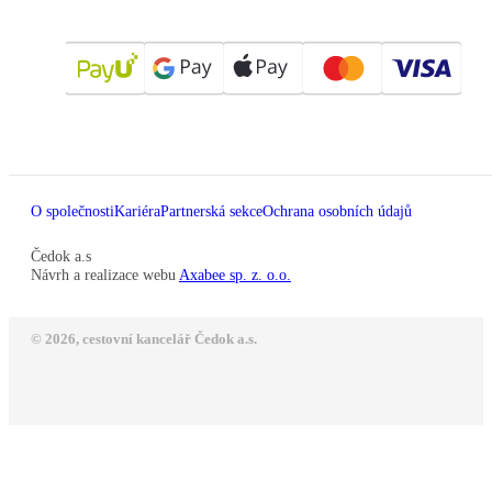
O společnosti
Kariéra
Partnerská sekce
Ochrana osobních údajů
Čedok a.s
Návrh a realizace webu
Axabee sp. z. o.o.
© 2026, cestovní kancelář Čedok a.s.