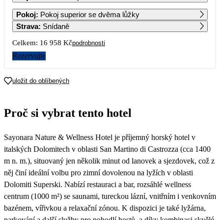
1
2
3
4
5
6
7
Pokoj
:
Pokoj superior se dvěma lůžky
11 319
11 319
11 639
11 949
11 629
10 999
10 369
Strava
:
Snídaně
8
9
10
11
12
13
14
Celkem:
16 958 Kč
podrobnosti
10 369
10 369
10 529
10 689
10 209
9 579
8 949
Rezervujte
15
16
17
18
19
20
21
8 949
8 949
9 269
9 579
9 579
9 269
8 949
uložit do oblíbených
22
23
24
25
26
27
28
8 949
8 949
9 269
9 579
9 579
9 109
8 639
Proč si vybrat tento hotel
29
30
31
8 479
8 479
8 799
Sayonara Nature & Wellness Hotel je příjemný horský hotel v
italských Dolomitech v oblasti San Martino di Castrozza (cca 1400
m n. m.), situovaný jen několik minut od lanovek a sjezdovek, což z
něj činí ideální volbu pro zimní dovolenou na lyžích v oblasti
Dolomiti Superski. Nabízí restauraci a bar, rozsáhlé wellness
centrum (1000 m²) se saunami, tureckou lázní, vnitřním i venkovním
bazénem, vířivkou a relaxační zónou. K dispozici je také lyžárna,
parkování a další služby pro pohodlí hostů, a díky kombinaci skvělé