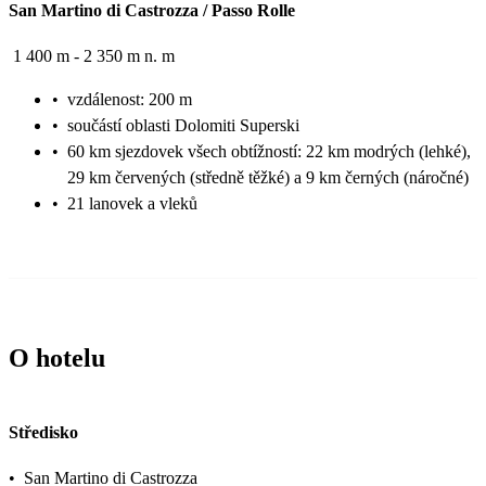
San Martino di Castrozza / Passo Rolle
1 400 m - 2 350 m n. m
•
vzdálenost: 200 m
•
součástí oblasti Dolomiti Superski
•
60 km sjezdovek všech obtížností: 22 km modrých (lehké),
29 km červených (středně těžké) a 9 km černých (náročné)
•
21 lanovek a vleků
O hotelu
Středisko
•
San Martino di Castrozza