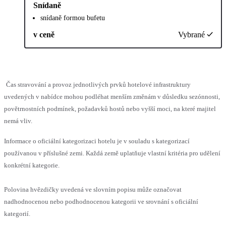
Snídaně
snídaně formou bufetu
v ceně
Vybrané
Čas stravování a provoz jednotlivých prvků hotelové infrastruktury
uvedených v nabídce mohou podléhat menším změnám v důsledku sezónnosti,
povětrnostních podmínek, požadavků hostů nebo vyšší moci, na které majitel
nemá vliv.
Informace o oficiální kategorizaci hotelu je v souladu s kategorizací
používanou v příslušné zemi. Každá země uplatňuje vlastní kritéria pro udělení
konkrétní kategorie.
Polovina hvězdičky uvedená ve slovním popisu může označovat
nadhodnocenou nebo podhodnocenou kategorii ve srovnání s oficiální
kategorií.