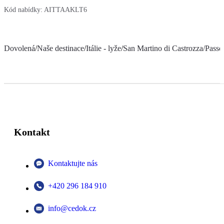
Kód nabídky:
AITTAAKLT6
Dovolená
/
Naše destinace
/
Itálie - lyže
/
San Martino di Castrozza/Passo
Kontakt
Kontaktujte nás
+420 296 184 910
info@cedok.cz