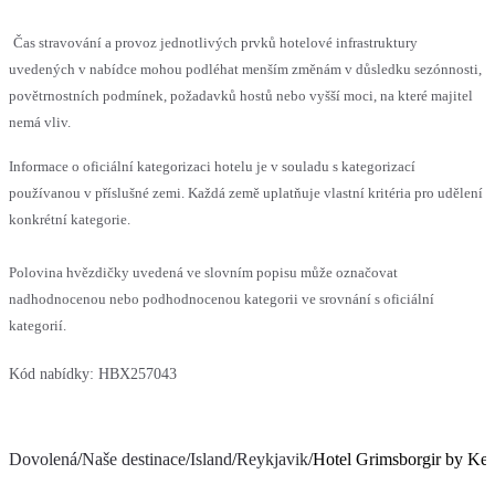
Čas stravování a provoz jednotlivých prvků hotelové infrastruktury
uvedených v nabídce mohou podléhat menším změnám v důsledku sezónnosti,
povětrnostních podmínek, požadavků hostů nebo vyšší moci, na které majitel
nemá vliv.
Informace o oficiální kategorizaci hotelu je v souladu s kategorizací
používanou v příslušné zemi. Každá země uplatňuje vlastní kritéria pro udělení
konkrétní kategorie.
Polovina hvězdičky uvedená ve slovním popisu může označovat
nadhodnocenou nebo podhodnocenou kategorii ve srovnání s oficiální
kategorií.
Kód nabídky:
HBX257043
Dovolená
/
Naše destinace
/
Island
/
Reykjavik
/
Hotel Grimsborgir by Kea