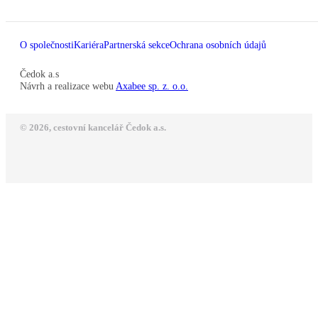
O společnosti
Kariéra
Partnerská sekce
Ochrana osobních údajů
Čedok a.s
Návrh a realizace webu
Axabee sp. z. o.o.
© 2026, cestovní kancelář Čedok a.s.