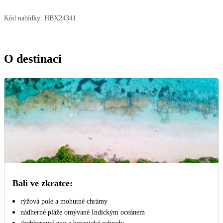
Kód nabídky:
HBX24341
O destinaci
Bali ve zkratce:
rýžová pole a mohutné chrámy
nádherné pláže omývané Indickým oceánem