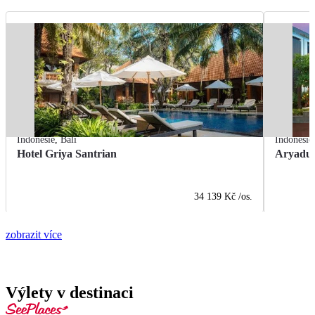
Indonésie
,
Bali
Indonésie
Hotel Griya Santrian
Aryadut
34 139 Kč
/os.
zobrazit více
Výlety v destinaci