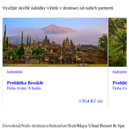
Využijte skvělé nabídky výletů v destinaci od našich partnerů
Indonésie
Indonésie
Prohlídka Besakih
Prohlíd
Doba trvání
:
8 hodin
Doba trvá
1 814 Kč
/os.
Dovolená
/
Naše destinace
/
Indonésie
/
Bali
/
Maya Ubud Resort & Spa