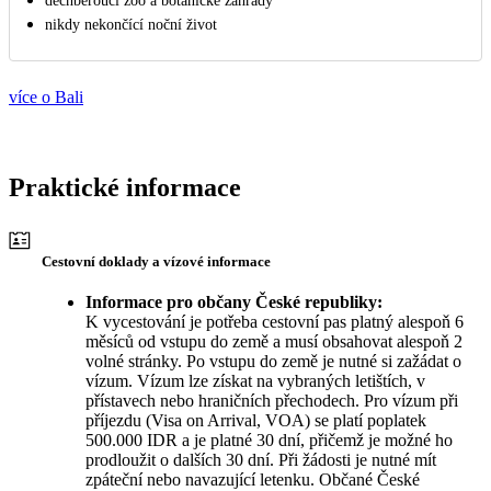
dechberoucí zoo a botanické zahrady
nikdy nekončící noční život
více o Bali
Praktické informace
Cestovní doklady a vízové informace
Informace pro občany České republiky:
K vycestování je potřeba cestovní pas platný alespoň 6
měsíců od vstupu do země a musí obsahovat alespoň 2
volné stránky. Po vstupu do země je nutné si zažádat o
vízum. Vízum lze získat na vybraných letištích, v
přístavech nebo hraničních přechodech. Pro vízum při
příjezdu (Visa on Arrival, VOA) se platí poplatek
500.000 IDR a je platné 30 dní, přičemž je možné ho
prodloužit o dalších 30 dní. Při žádosti je nutné mít
zpáteční nebo navazující letenku. Občané České