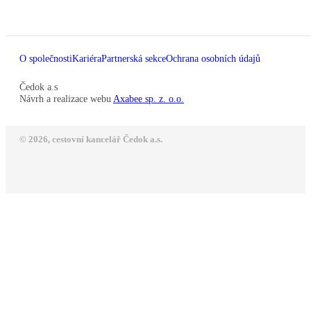
O společnosti
Kariéra
Partnerská sekce
Ochrana osobních údajů
Čedok a.s
Návrh a realizace webu
Axabee sp. z. o.o.
© 2026, cestovní kancelář Čedok a.s.