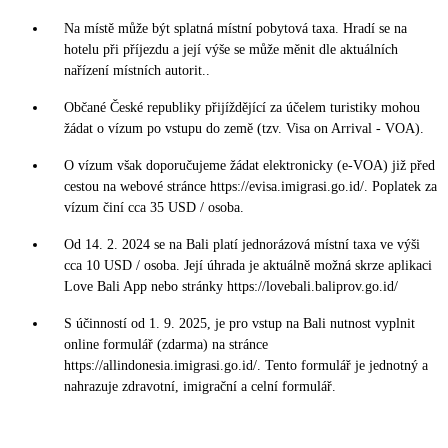
Na místě může být splatná místní pobytová taxa. Hradí se na
hotelu při příjezdu a její výše se může měnit dle aktuálních
nařízení místních autorit..
Občané České republiky přijíždějící za účelem turistiky mohou
žádat o vízum po vstupu do země (tzv. Visa on Arrival - VOA).
O vízum však doporučujeme žádat elektronicky (e-VOA) již před
cestou na webové stránce https://evisa.imigrasi.go.id/. Poplatek za
vízum činí cca 35 USD / osoba.
Od 14. 2. 2024 se na Bali platí jednorázová místní taxa ve výši
cca 10 USD / osoba. Její úhrada je aktuálně možná skrze aplikaci
Love Bali App nebo stránky https://lovebali.baliprov.go.id/
S účinností od 1. 9. 2025, je pro vstup na Bali nutnost vyplnit
online formulář (zdarma) na stránce
https://allindonesia.imigrasi.go.id/. Tento formulář je jednotný a
nahrazuje zdravotní, imigrační a celní formulář.