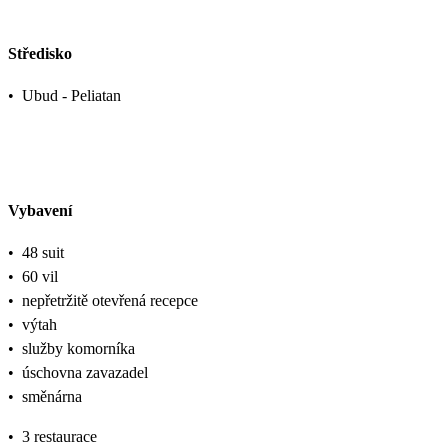
Středisko
•
Ubud - Peliatan
Vybavení
•
48 suit
•
60 vil
•
nepřetržitě otevřená recepce
•
výtah
•
služby komorníka
•
úschovna zavazadel
•
směnárna
•
3 restaurace