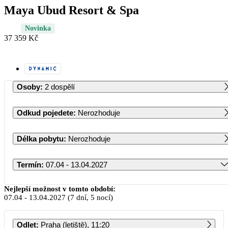
Maya Ubud Resort & Spa
Novinka
37 359 Kč
Osoby
:
2 dospělí
Odkud pojedete
:
Nerozhoduje
Délka pobytu
:
Nerozhoduje
Termín
:
07.04 - 13.04.2027
Duben 2027
Nejlepší možnost v tomto období:
07.04
-
13.04.2027
(7 dní, 5 nocí)
PO
ÚT
ST
ČT
PÁ
SO
NE
Odlet
:
Praha (letiště), 11:20