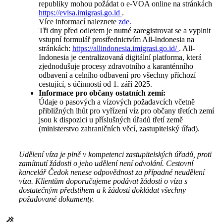
republiky mohou požádat o e-VOA online na stránkách
https://evisa.imigrasi.go.id
.
Více informací naleznete
zde.
Tři dny před odletem je nutné zaregistrovat se a vyplnit
vstupní formulář prostřednictvím All-Indonesia na
stránkách:
https://allindonesia.imigrasi.go.id/
. All-
Indonesia je centralizovaná digitální platforma, která
zjednodušuje procesy zdravotního a karanténního
odbavení a celního odbavení pro všechny příchozí
cestující, s účinností od 1. září 2025.
Informace pro občany ostatních zemí:
Údaje o pasových a vízových požadavcích včetně
přibližných lhůt pro vyřízení víz pro občany třetích zemí
jsou k dispozici u příslušných úřadů třetí země
(ministerstvo zahraničních věcí, zastupitelský úřad).
Udělení víza je plně v kompetenci zastupitelských úřadů, proti
zamítnutí žádosti o jeho udělení není odvolání. Cestovní
kancelář Čedok nenese odpovědnost za případné neudělení
víza. Klientům doporučujeme podávat žádosti o víza s
dostatečným předstihem a k žádosti dokládat všechny
požadované dokumenty.