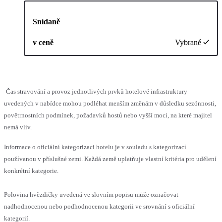
Snídaně
v ceně
Vybrané
Čas stravování a provoz jednotlivých prvků hotelové infrastruktury
uvedených v nabídce mohou podléhat menším změnám v důsledku sezónnosti,
povětrnostních podmínek, požadavků hostů nebo vyšší moci, na které majitel
nemá vliv.
Informace o oficiální kategorizaci hotelu je v souladu s kategorizací
používanou v příslušné zemi. Každá země uplatňuje vlastní kritéria pro udělení
konkrétní kategorie.
Polovina hvězdičky uvedená ve slovním popisu může označovat
nadhodnocenou nebo podhodnocenou kategorii ve srovnání s oficiální
kategorií.