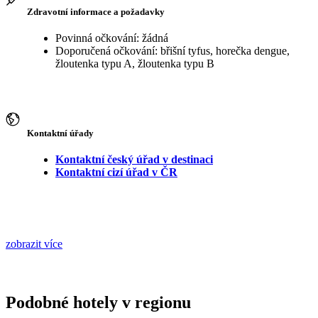
Zdravotní informace a požadavky
Povinná očkování: žádná
Doporučená očkování: břišní tyfus, horečka dengue,
žloutenka typu A, žloutenka typu B
Kontaktní úřady
Kontaktní český úřad v destinaci
Kontaktní cizí úřad v ČR
zobrazit více
Podobné hotely v regionu