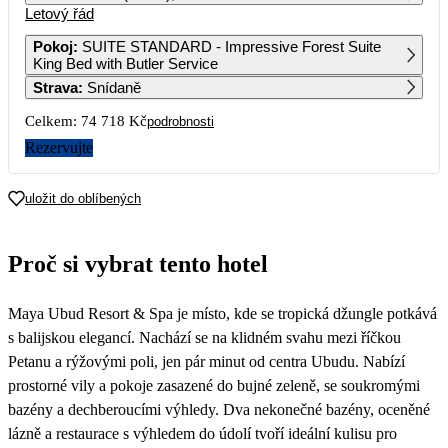
Letový řád
1
2
3
4
45 769
44 509
48 079
47 019
Pokoj
:
SUITE STANDARD - Impressive Forest Suite
King Bed with Butler Service
5
6
7
8
9
10
11
Strava
:
Snídaně
43 919
43 539
37 359
41 349
41 609
44 149
40 639
Celkem:
74 718 Kč
podrobnosti
12
13
14
15
16
17
18
37 359
40 199
37 359
40 199
37 359
40 199
37 879
Rezervujte
19
20
21
22
23
24
25
37 359
40 259
37 359
41 349
38 259
41 349
40 599
uložit do oblíbených
26
27
28
29
30
38 239
37 359
38 259
41 349
37 359
Proč si vybrat tento hotel
Maya Ubud Resort & Spa je místo, kde se tropická džungle potkává
s balijskou elegancí. Nachází se na klidném svahu mezi říčkou
Petanu a rýžovými poli, jen pár minut od centra Ubudu. Nabízí
prostorné vily a pokoje zasazené do bujné zeleně, se soukromými
bazény a dechberoucími výhledy. Dva nekonečné bazény, oceněné
lázně a restaurace s výhledem do údolí tvoří ideální kulisu pro