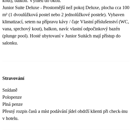
kout), balkon. Výhled do okolí.
Junior Suite Deluxe - Prostornější než pokoj Deluxe, plocha cca 100
m² (1 dvoulůžková postel nebo 2 jednolůžkové postele). Vybaven
klimatizací, setem na přípravu kávy / čaje Vlastní příslušenství (WC,
vana, sprchový kout), balkon, navíc vlastní odpočinkový bazén
(plunge pool). Hosté ubytovaní v Junior Suitách mají přístup do
salonku.
Stravování
Snídaně
Polopenze
Plná penze
Přesný rozpis časů a míst podávání jídel obdrží klienti při check-inu
v hotelu.