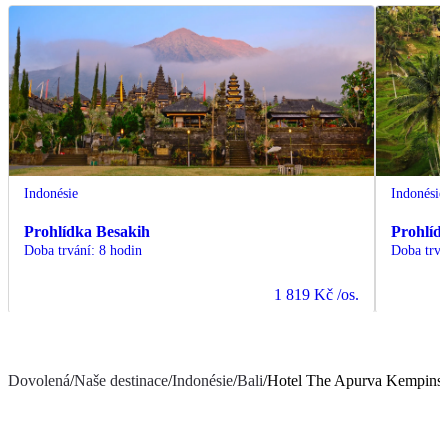
Indonésie
Indonésie
Prohlídka Besakih
Prohlíd
Doba trvání
:
8 hodin
Doba trvá
1 819 Kč
/os.
Dovolená
/
Naše destinace
/
Indonésie
/
Bali
/
Hotel The Apurva Kempinsk