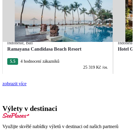
Indonésie
,
Bali
Indonésie
Ramayana Candidasa Beach Resort
Hotel Gr
5.5
4 hodnocení zákazníků
25 319 Kč
/os.
zobrazit více
Výlety v destinaci
Využijte skvělé nabídky výletů v destinaci od našich partnerů