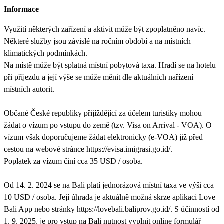
Informace
Využití některých zařízení a aktivit může být zpoplatněno navíc.
Některé služby jsou závislé na ročním období a na místních
klimatických podmínkách.
Na místě může být splatná místní pobytová taxa. Hradí se na hotelu
při příjezdu a její výše se může měnit dle aktuálních nařízení
místních autorit.
Občané České republiky přijíždějící za účelem turistiky mohou
žádat o vízum po vstupu do země (tzv. Visa on Arrival - VOA). O
vízum však doporučujeme žádat elektronicky (e-VOA) již před
cestou na webové stránce https://evisa.imigrasi.go.id/.
Poplatek za vízum činí cca 35 USD / osoba.
Od 14. 2. 2024 se na Bali platí jednorázová místní taxa ve výši cca
10 USD / osoba. Její úhrada je aktuálně možná skrze aplikaci Love
Bali App nebo stránky https://lovebali.baliprov.go.id/. S účinností od
1. 9. 2025, je pro vstup na Bali nutnost vyplnit online formulář