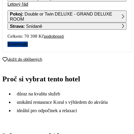
Letový řád
1
2
3
4
5
6
38 629
38 299
35 199
35 199
43 619
38 299
Pokoj
:
Double or Twin DELUXE - GRAND DELUXE
ROOM
7
8
9
10
11
12
13
Strava
:
Snídaně
35 199
38 639
37 569
45 059
44 249
46 209
46 659
Celkem:
70 398 Kč
podrobnosti
14
15
16
17
18
19
20
47 199
47 179
51 779
48 909
Rezervujte
21
22
23
24
25
26
27
uložit do oblíbených
28
29
30
31
Proč si vybrat tento hotel
důraz na kvalitu služeb
unikátní restaurace Koral s výhledem do akvária
ideální pro odpočinek a relaxaci