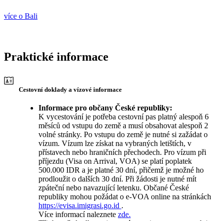
více o Bali
Praktické informace
Cestovní doklady a vízové informace
Informace pro občany České republiky:
K vycestování je potřeba cestovní pas platný alespoň 6
měsíců od vstupu do země a musí obsahovat alespoň 2
volné stránky. Po vstupu do země je nutné si zažádat o
vízum. Vízum lze získat na vybraných letištích, v
přístavech nebo hraničních přechodech. Pro vízum při
příjezdu (Visa on Arrival, VOA) se platí poplatek
500.000 IDR a je platné 30 dní, přičemž je možné ho
prodloužit o dalších 30 dní. Při žádosti je nutné mít
zpáteční nebo navazující letenku. Občané České
republiky mohou požádat o e-VOA online na stránkách
https://evisa.imigrasi.go.id
.
Více informací naleznete
zde.