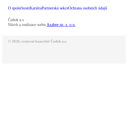
O společnosti
Kariéra
Partnerská sekce
Ochrana osobních údajů
Čedok a.s
Návrh a realizace webu
Axabee sp. z. o.o.
© 2026, cestovní kancelář Čedok a.s.