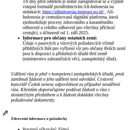
Tři dny před odletem je nutné zaregistrovat se a vyplnit
vstupní formulář prostřednictvím All-Indonesia na
stránkách:
https://allindonesia.imigrasi.go.id/
. All-
Indonesia je centralizovaná digitální platforma, která
zjednodušuje procesy zdravotního a karanténního
odbavení a celního odbavení pro všechny příchozí
cestující, s účinností od 1. září 2025.
Informace pro občany ostatních zemí:
Údaje o pasových a vízových požadavcích včetně
přibližných lhůt pro vyřízení víz pro občany třetích zemí
jsou k dispozici u příslušných úřadů třetí země
(ministerstvo zahraničních věcí, zastupitelský úřad).
Udělení víza je plně v kompetenci zastupitelských úřadů, proti
zamítnutí žádosti o jeho udělení není odvolání. Cestovní
kancelář Čedok nenese odpovědnost za případné neudělení
víza. Klientům doporučujeme podávat žádosti o víza s
dostatečným předstihem a k žádosti dokládat všechny
požadované dokumenty.
Zdravotní informace a požadavky
Povinná očkování: žádná