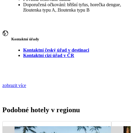
Doporučená očkování: břišní tyfus, horečka dengue,
žloutenka typu A, žloutenka typu B
Kontaktní úřady
Kontaktní český úřad v destinaci
Kontaktní cizí úřad v ČR
zobrazit více
Podobné hotely v regionu