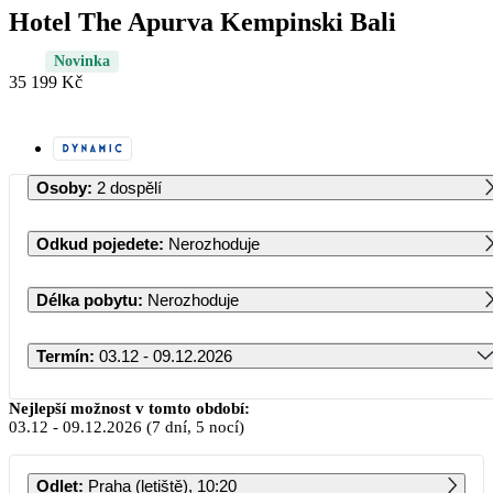
Hotel The Apurva Kempinski Bali
Novinka
35 199 Kč
Osoby
:
2 dospělí
Odkud pojedete
:
Nerozhoduje
Délka pobytu
:
Nerozhoduje
Termín
:
03.12 - 09.12.2026
Prosinec 2026
Nejlepší možnost v tomto období:
03.12
-
09.12.2026
(7 dní, 5 nocí)
PO
ÚT
ST
ČT
PÁ
SO
NE
Odlet
:
Praha (letiště), 10:20