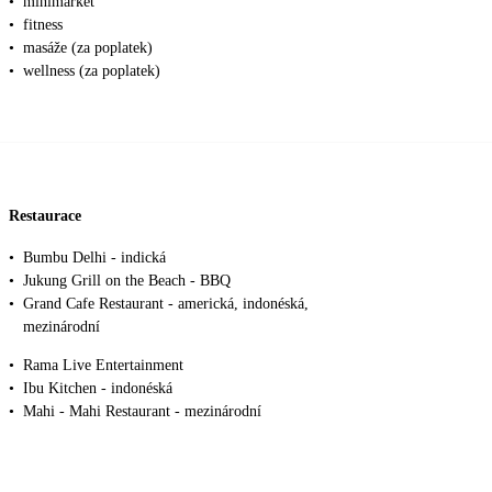
•
minimarket
•
fitness
•
masáže (za poplatek)
•
wellness (za poplatek)
Restaurace
•
Bumbu Delhi - indická
•
Jukung Grill on the Beach - BBQ
•
Grand Cafe Restaurant - americká, indonéská,
mezinárodní
•
Rama Live Entertainment
•
Ibu Kitchen - indonéská
•
Mahi - Mahi Restaurant - mezinárodní