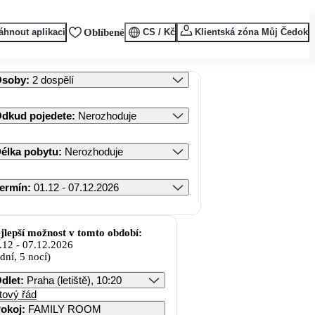
áhnout aplikaci
Oblíbené
CS / Kč
Klientská zóna Můj Čedok
Osoby
:
2 dospělí
dkud pojedete
:
Nerozhoduje
élka pobytu
:
Nerozhoduje
ermín
:
01.12 - 07.12.2026
jlepší možnost v tomto období:
.12
-
07.12.2026
 dní, 5 nocí)
dlet
:
Praha (letiště), 10:20
tový řád
okoj
:
FAMILY ROOM