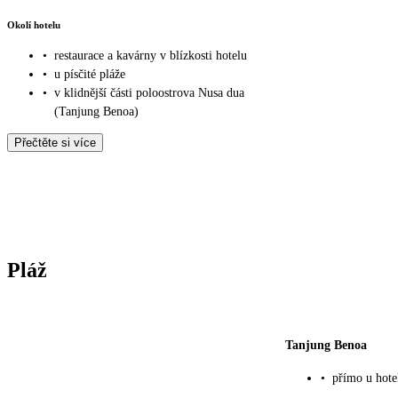
Okolí hotelu
•
restaurace a kavárny v blízkosti hotelu
•
u písčité pláže
•
v klidnější části poloostrova Nusa dua
(Tanjung Benoa)
Přečtěte si více
Pláž
Tanjung Benoa
•
přímo u hote