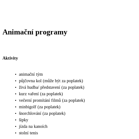
Animační programy
Aktivity
•
animační tým
•
půjčovna kol (může být za poplatek)
•
živá hudba/ představení (za poplatek)
•
kurz vaření (za poplatek)
•
večerní promítání filmů (za poplatek)
•
minbigolf (za poplatek)
•
šnorchlování (za poplatek)
•
šipky
•
jízda na kanoích
•
stolní tenis