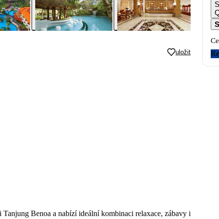
S
S
Ce
uložit
Re
i Tanjung Benoa a nabízí ideální kombinaci relaxace, zábavy i