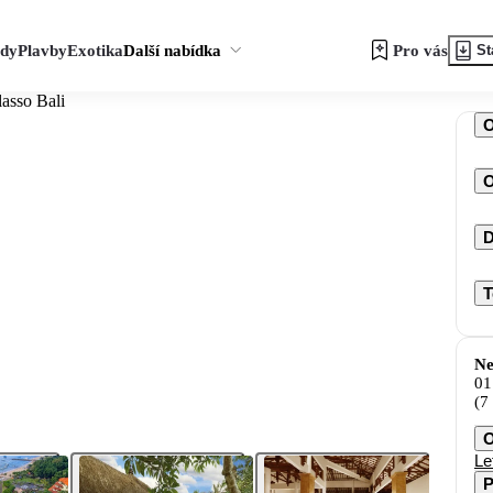
zdy
Plavby
Exotika
Další nabídka
Pro vás
St
asso Bali
O
D
T
Ne
01
(7
O
Le
P