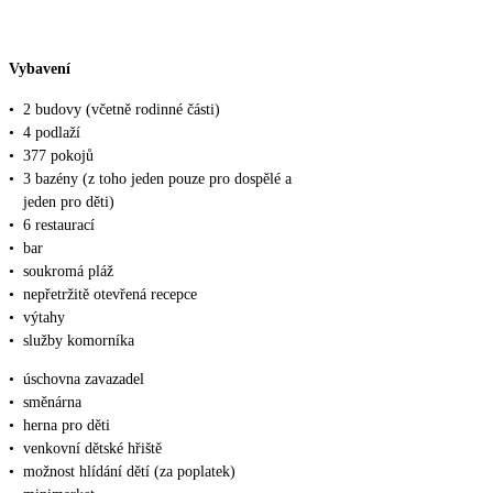
Vybavení
•
2 budovy (včetně rodinné části)
•
4 podlaží
•
377 pokojů
•
3 bazény (z toho jeden pouze pro dospělé a
jeden pro děti)
•
6 restaurací
•
bar
•
soukromá pláž
•
nepřetržitě otevřená recepce
•
výtahy
•
služby komorníka
•
úschovna zavazadel
•
směnárna
•
herna pro děti
•
venkovní dětské hřiště
•
možnost hlídání dětí (za poplatek)