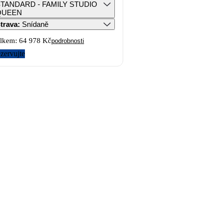
TANDARD - FAMILY STUDIO
QUEEN
trava
:
Snídaně
lkem:
64 978 Kč
podrobnosti
zervujte