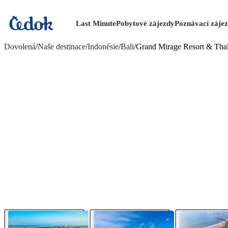
Last Minute
Pobytové zájezdy
Poznávací záje
více fotografií (17)
Dovolená
/
Naše destinace
/
Indonésie
/
Bali
/
Grand Mirage Resort & Thal