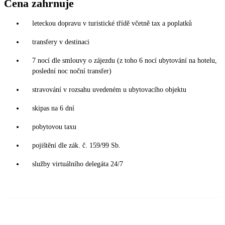
Cena zahrnuje
leteckou dopravu v turistické třídě včetně tax a poplatků
transfery v destinaci
7 nocí dle smlouvy o zájezdu (z toho 6 nocí ubytování na hotelu,
poslední noc noční transfer)
stravování v rozsahu uvedeném u ubytovacího objektu
skipas na 6 dní
pobytovou taxu
pojištění dle zák. č. 159/99 Sb.
služby virtuálního delegáta 24/7