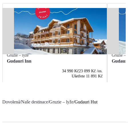
Gruzie – lyže
Gruzie – 
Gudauri Inn
Gudauri
34 990 Kč
23 099 Kč
/os.
Ušetřete
11 891 Kč
Dovolená
/
Naše destinace
/
Gruzie – lyže
/
Gudauri Hut