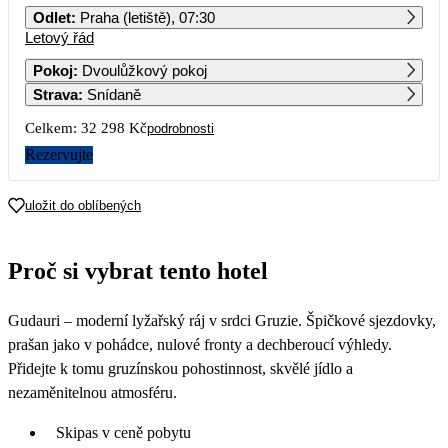
Odlet
:
Praha (letiště), 07:30
Letový řád
1
2
3
4
5
6
7
16 149
17 799
17 489
Pokoj
:
Dvoulůžkový pokoj
Strava
:
Snídaně
8
9
10
11
12
13
14
16 509
16 839
20 379
Celkem:
32 298 Kč
podrobnosti
15
16
17
18
19
20
21
Rezervujte
16 839
16 709
18 449
22
23
24
25
26
27
28
uložit do oblíbených
17 109
16 829
18 099
Proč si vybrat tento hotel
Gudauri – moderní lyžařský ráj v srdci Gruzie. Špičkové sjezdovky,
prašan jako v pohádce, nulové fronty a dechberoucí výhledy.
Přidejte k tomu gruzínskou pohostinnost, skvělé jídlo a
nezaměnitelnou atmosféru.
Skipas v ceně pobytu