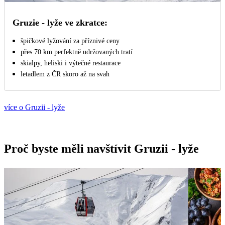
Gruzie - lyže ve zkratce:
špičkové lyžování za příznivé ceny
přes 70 km perfektně udržovaných tratí
skialpy, heliski i výtečné restaurace
letadlem z ČR skoro až na svah
více o Gruzii - lyže
Proč byste měli navštívit Gruzii - lyže