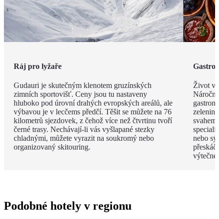
Ráj pro lyžaře
Gastro
Gudauri je skutečným klenotem gruzínských
Život v
zimních sportovišť. Ceny jsou tu nastaveny
Náročné
hluboko pod úrovní drahých evropských areálů, ale
gastrono
výbavou je v lecčems předčí. Těšit se můžete na 76
zelenině
kilometrů sjezdovek, z čehož více než čtvrtinu tvoří
svahem 
černé trasy. Nechávají-li vás vyšlapané stezky
speciali
chladnými, můžete vyrazit na soukromý nebo
nebo sýr
organizovaný skitouring.
přeskáče
výtečné
Podobné hotely v regionu