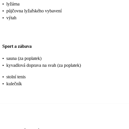
•
lyžárna
•
půjčovna lyžařského vybavení
•
výtah
Sport a zábava
•
sauna (za poplatek)
•
kyvadlová doprava na svah (za poplatek)
•
stolní tenis
•
kulečník