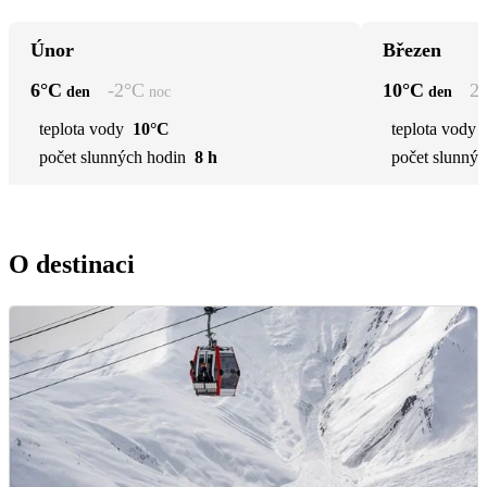
Únor
Březen
6
°C
-2
°C
10
°C
2
den
noc
den
teplota vody
10°C
teplota vody
počet slunných hodin
8 h
počet slunnýc
O destinaci