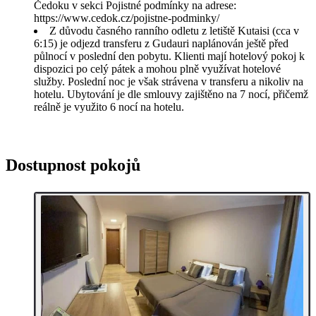
Čedoku v sekci Pojistné podmínky na adrese:
https://www.cedok.cz/pojistne-podminky/
Z důvodu časného ranního odletu z letiště Kutaisi (cca v
6:15) je odjezd transferu z Gudauri naplánován ještě před
půlnocí v poslední den pobytu. Klienti mají hotelový pokoj k
dispozici po celý pátek a mohou plně využívat hotelové
služby. Poslední noc je však strávena v transferu a nikoliv na
hotelu. Ubytování je dle smlouvy zajištěno na 7 nocí, přičemž
reálně je využito 6 nocí na hotelu.
Dostupnost pokojů