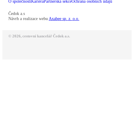
O společnosti
Kariéra
Partnerská sekce
Ochrana osobních údajů
Čedok a.s
Návrh a realizace webu
Axabee sp. z. o.o.
© 2026, cestovní kancelář Čedok a.s.