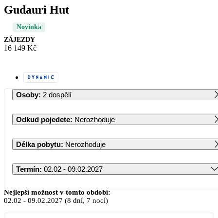
Gudauri Hut
Novinka
ZÁJEZDY
16 149 Kč
Osoby
:
2 dospělí
Odkud pojedete
:
Nerozhoduje
Délka pobytu
:
Nerozhoduje
Termín
:
02.02 - 09.02.2027
Únor 2027
Nejlepší možnost v tomto období:
02.02
-
09.02.2027
(8 dní, 7 nocí)
PO
ÚT
ST
ČT
PÁ
SO
NE