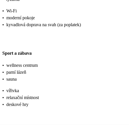
•
Wi-Fi
•
moderní pokoje
•
kyvadlová doprava na svah (za poplatek)
Sport a zábava
•
wellness centrum
•
parní lázeň
•
sauna
•
vířivka
•
relaxační místnost
•
deskové hry