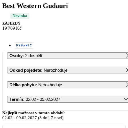
Best Western Gudauri
Novinka
ZÁJEZDY
19 769 Kč
Osoby
:
2 dospělí
Odkud pojedete
:
Nerozhoduje
Délka pobytu
:
Nerozhoduje
Termín
:
02.02 - 09.02.2027
Únor 2027
Nejlepší možnost v tomto období:
02.02
-
09.02.2027
(8 dní, 7 nocí)
PO
ÚT
ST
ČT
PÁ
SO
NE