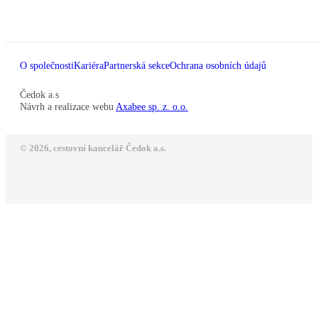
O společnosti
Kariéra
Partnerská sekce
Ochrana osobních údajů
Čedok a.s
Návrh a realizace webu
Axabee sp. z. o.o.
© 2026, cestovní kancelář Čedok a.s.