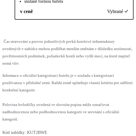
snídaně formou bufetu
v ceně
Vybrané
Čas stravování a provoz jednotlivých prvků hotelové infrastruktury
uvedených v nabídce mohou podléhat menším změnám v důsledku sezónnosti,
povětrnostních podmínek, požadavků hostů nebo vyšší moci, na které majitel
nemá vliv.
Informace o oficiální kategorizaci hotelu je v souladu s kategorizací
používanou v příslušné zemi. Každá země uplatňuje vlastní kritéria pro udělení
konkrétní kategorie.
Polovina hvězdičky uvedená ve slovním popisu může označovat
nadhodnocenou nebo podhodnocenou kategorii ve srovnání s oficiální
kategorií.
Kód nabídky:
KUT2BWE