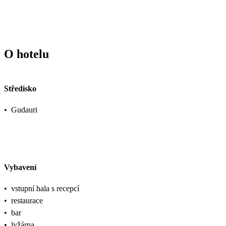
O hotelu
Středisko
•
Gudauri
Vybavení
•
vstupní hala s recepcí
•
restaurace
•
bar
•
lyžárna