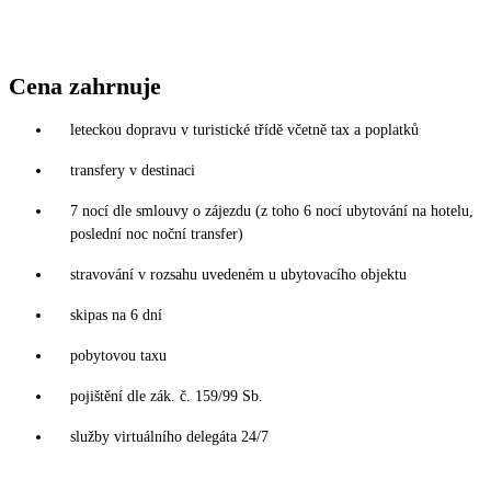
Cena zahrnuje
leteckou dopravu v turistické třídě včetně tax a poplatků
transfery v destinaci
7 nocí dle smlouvy o zájezdu (z toho 6 nocí ubytování na hotelu,
poslední noc noční transfer)
stravování v rozsahu uvedeném u ubytovacího objektu
skipas na 6 dní
pobytovou taxu
pojištění dle zák. č. 159/99 Sb.
služby virtuálního delegáta 24/7