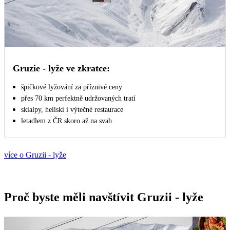
Gruzie - lyže ve zkratce:
špičkové lyžování za příznivé ceny
přes 70 km perfektně udržovaných tratí
skialpy, heliski i výtečné restaurace
letadlem z ČR skoro až na svah
více o Gruzii - lyže
Proč byste měli navštívit Gruzii - lyže