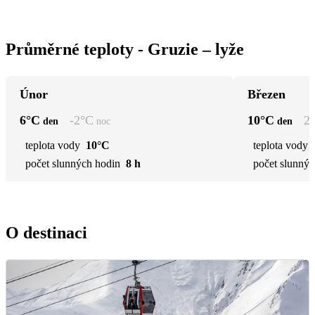
Průměrné teploty - Gruzie – lyže
Únor
Březen
6
°C
-2
°C
10
°C
2
den
noc
den
teplota vody
10°C
teplota vody
počet slunných hodin
8 h
počet slunnýc
O destinaci