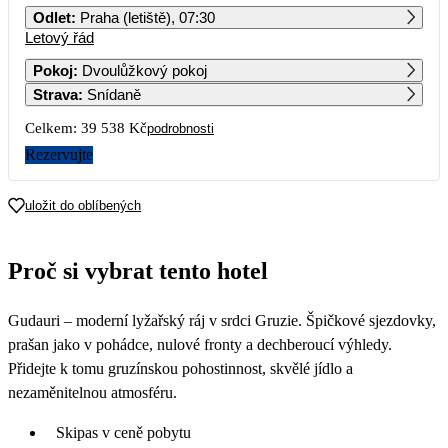
Odlet
:
Praha (letiště), 07:30
Letový řád
1
2
3
4
5
6
7
19 769
21 379
21 059
Pokoj
:
Dvoulůžkový pokoj
Strava
:
Snídaně
8
9
10
11
12
13
14
20 079
20 419
23 949
Celkem:
39 538 Kč
podrobnosti
15
16
17
18
19
20
21
Rezervujte
20 419
20 279
22 029
22
23
24
25
26
27
28
uložit do oblíbených
20 679
20 409
21 679
Proč si vybrat tento hotel
Gudauri – moderní lyžařský ráj v srdci Gruzie. Špičkové sjezdovky,
prašan jako v pohádce, nulové fronty a dechberoucí výhledy.
Přidejte k tomu gruzínskou pohostinnost, skvělé jídlo a
nezaměnitelnou atmosféru.
Skipas v ceně pobytu