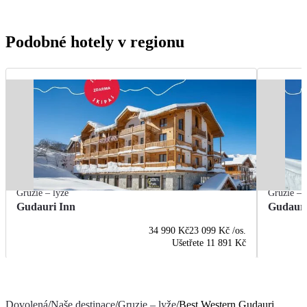
Podobné hotely v regionu
Gruzie – lyže
Gruzie – 
Gudauri Inn
Gudauri
34 990 Kč
23 099 Kč
/os.
Ušetřete
11 891 Kč
Dovolená
/
Naše destinace
/
Gruzie – lyže
/
Best Western Gudauri