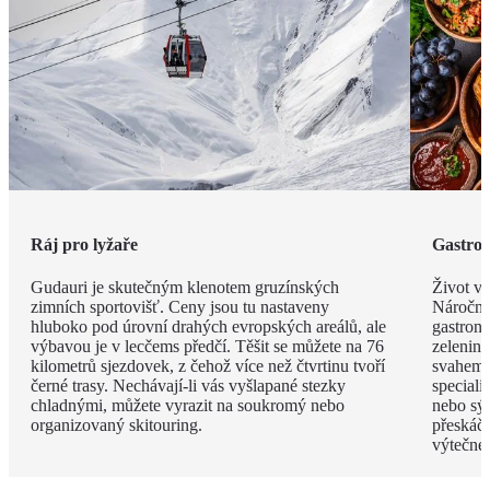
Ráj pro lyžaře
Gastro
Gudauri je skutečným klenotem gruzínských
Život v
zimních sportovišť. Ceny jsou tu nastaveny
Náročné
hluboko pod úrovní drahých evropských areálů, ale
gastrono
výbavou je v lecčems předčí. Těšit se můžete na 76
zelenině
kilometrů sjezdovek, z čehož více než čtvrtinu tvoří
svahem 
černé trasy. Nechávají-li vás vyšlapané stezky
speciali
chladnými, můžete vyrazit na soukromý nebo
nebo sýr
organizovaný skitouring.
přeskáče
výtečné