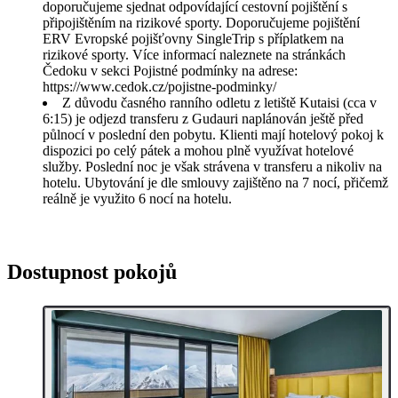
doporučujeme sjednat odpovídající cestovní pojištění s
připojištěním na rizikové sporty. Doporučujeme pojištění
ERV Evropské pojišťovny SingleTrip s příplatkem na
rizikové sporty. Více informací naleznete na stránkách
Čedoku v sekci Pojistné podmínky na adrese:
https://www.cedok.cz/pojistne-podminky/
Z důvodu časného ranního odletu z letiště Kutaisi (cca v
6:15) je odjezd transferu z Gudauri naplánován ještě před
půlnocí v poslední den pobytu. Klienti mají hotelový pokoj k
dispozici po celý pátek a mohou plně využívat hotelové
služby. Poslední noc je však strávena v transferu a nikoliv na
hotelu. Ubytování je dle smlouvy zajištěno na 7 nocí, přičemž
reálně je využito 6 nocí na hotelu.
Dostupnost pokojů