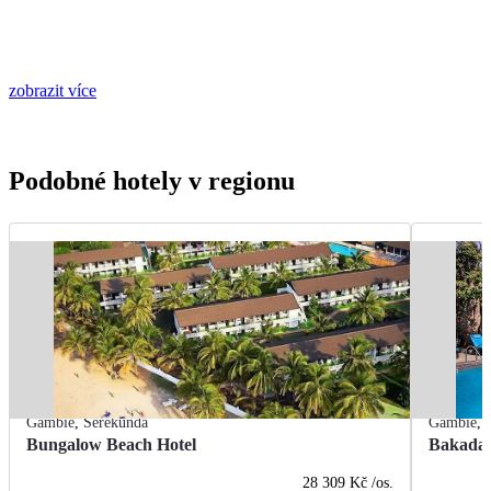
zobrazit více
Podobné hotely v regionu
Gambie
,
Serekunda
Gambie
,
Bungalow Beach Hotel
Bakadaj
28 309 Kč
/os.