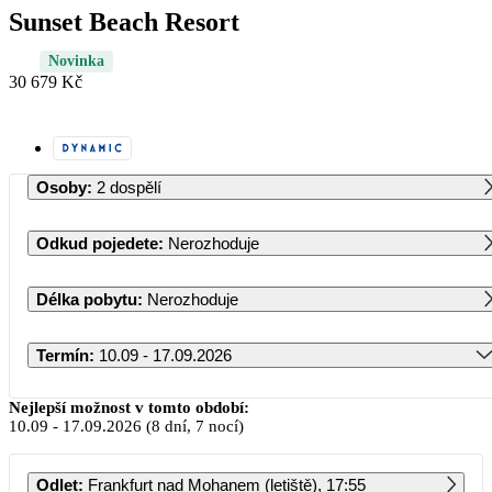
Sunset Beach Resort
Novinka
30 679 Kč
Osoby
:
2 dospělí
Odkud pojedete
:
Nerozhoduje
Délka pobytu
:
Nerozhoduje
Termín
:
10.09 - 17.09.2026
Září 2026
Nejlepší možnost v tomto období:
10.09
-
17.09.2026
(8 dní, 7 nocí)
PO
ÚT
ST
ČT
PÁ
SO
NE
Odlet
:
Frankfurt nad Mohanem (letiště), 17:55