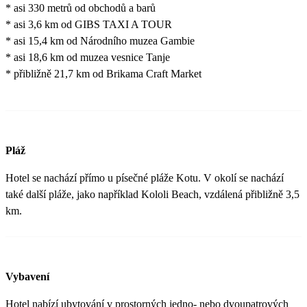
* asi 330 metrů od obchodů a barů
* asi 3,6 km od GIBS TAXI A TOUR
* asi 15,4 km od Národního muzea Gambie
* asi 18,6 km od muzea vesnice Tanje
* přibližně 21,7 km od Brikama Craft Market
Pláž
Hotel se nachází přímo u písečné pláže Kotu. V okolí se nachází
také další pláže, jako například Kololi Beach, vzdálená přibližně 3,5
km.
Vybavení
Hotel nabízí ubytování v prostorných jedno- nebo dvoupatrových