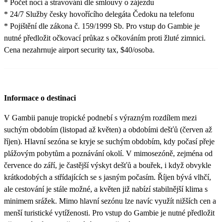
* Počet nocí a stravování dle smlouvy o zájezdu
* 24/7 Služby česky hovořícího delegáta Čedoku na telefonu
* Pojištění dle zákona č. 159/1999 Sb. Pro vstup do Gambie je
nutné předložit očkovací průkaz s očkováním proti žluté zimnici.
Cena nezahrnuje airport security tax, $40/osoba.
Informace o destinaci
V Gambii panuje tropické podnebí s výrazným rozdílem mezi
suchým obdobím (listopad až květen) a obdobími dešťů (červen až
říjen). Hlavní sezóna se kryje se suchým obdobím, kdy počasí přeje
plážovým pobytům a poznávání okolí. V mimosezóně, zejména od
července do září, je častější výskyt dešťů a bouřek, i když obvykle
krátkodobých a střídajících se s jasným počasím. Říjen bývá vlhčí,
ale cestování je stále možné, a květen již nabízí stabilnější klima s
minimem srážek. Mimo hlavní sezónu lze navíc využít nižších cen a
menší turistické vytíženosti. Pro vstup do Gambie je nutné předložit