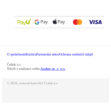
O společnosti
Kariéra
Partnerská sekce
Ochrana osobních údajů
Čedok a.s
Návrh a realizace webu
Axabee sp. z. o.o.
© 2026, cestovní kancelář Čedok a.s.