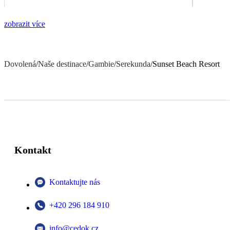
zobrazit více
Dovolená
/
Naše destinace
/
Gambie
/
Serekunda
/
Sunset Beach Resort
Kontakt
Kontaktujte nás
+420 296 184 910
info@cedok.cz