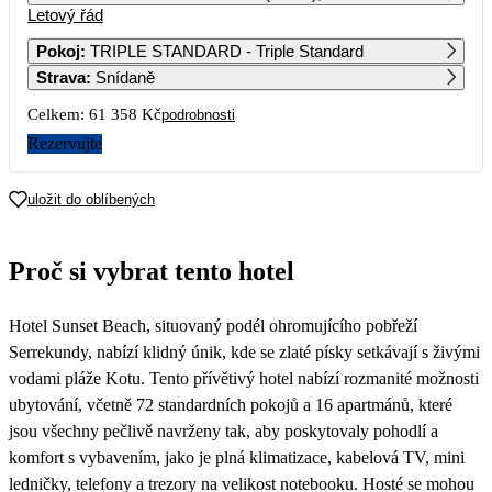
Letový řád
1
2
3
4
5
6
59 799
33 889
46 829
Pokoj
:
TRIPLE STANDARD - Triple Standard
Strava
:
Snídaně
7
8
9
10
11
12
13
50 349
49 559
30 679
46 829
Celkem:
61 358 Kč
podrobnosti
14
15
16
17
18
19
20
Rezervujte
43 899
51 009
32 819
41 559
21
22
23
24
25
26
27
uložit do oblíbených
47 779
30 719
49 249
28
29
30
Proč si vybrat tento hotel
38 339
44 959
Hotel Sunset Beach, situovaný podél ohromujícího pobřeží
Serrekundy, nabízí klidný únik, kde se zlaté písky setkávají s živými
vodami pláže Kotu. Tento přívětivý hotel nabízí rozmanité možnosti
ubytování, včetně 72 standardních pokojů a 16 apartmánů, které
jsou všechny pečlivě navrženy tak, aby poskytovaly pohodlí a
komfort s vybavením, jako je plná klimatizace, kabelová TV, mini
ledničky, telefony a trezory na velikost notebooku. Hosté se mohou