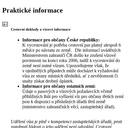
Praktické informace
Cestovní doklady a vízové informace
Informace pro občany České republiky:
K vycestování je potřeba cestovní pas platný alespoň 6
měsíce po návratu ze země. Dle informací uváděných
Ministerstvem zahraničí ČR došlo ke zrušení vízové
povinnosti na konci roku 2006, tudíž k vycestování do
země není nutné vízum. Upozorňujeme však, že
v ojedinělých případech může docházet k vyžadování
víza ze strany místních úředníků, ať z nevědomosti či
snahy získat drobný úplatek.
Informace pro občany ostatních zemí:
Údaje o pasových a vízových požadavcích včetně
přibližných lhůt pro vyřízení víz pro občany třetích zemí
jsou k dispozici u příslušných úřadů třetí země
(ministerstvo zahraničních věcí, zastupitelský úřad).
Udělení víza je plně v kompetenci zastupitelských úřadů, proti
zamítnutí žádosti o jeho udělení není odvolání. Cestovní