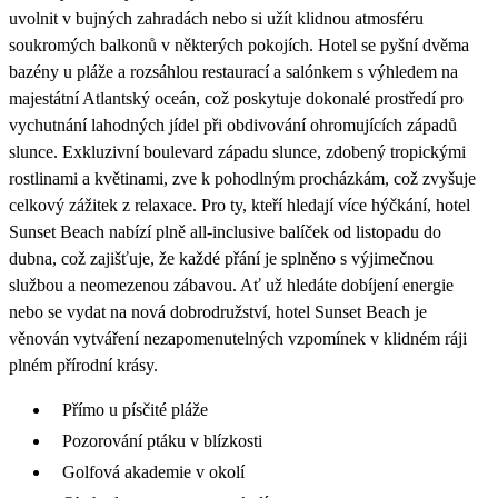
uvolnit v bujných zahradách nebo si užít klidnou atmosféru
soukromých balkonů v některých pokojích. Hotel se pyšní dvěma
bazény u pláže a rozsáhlou restaurací a salónkem s výhledem na
majestátní Atlantský oceán, což poskytuje dokonalé prostředí pro
vychutnání lahodných jídel při obdivování ohromujících západů
slunce. Exkluzivní boulevard západu slunce, zdobený tropickými
rostlinami a květinami, zve k pohodlným procházkám, což zvyšuje
celkový zážitek z relaxace. Pro ty, kteří hledají více hýčkání, hotel
Sunset Beach nabízí plně all-inclusive balíček od listopadu do
dubna, což zajišťuje, že každé přání je splněno s výjimečnou
službou a neomezenou zábavou. Ať už hledáte dobíjení energie
nebo se vydat na nová dobrodružství, hotel Sunset Beach je
věnován vytváření nezapomenutelných vzpomínek v klidném ráji
plném přírodní krásy.
Přímo u písčité pláže
Pozorování ptáku v blízkosti
Golfová akademie v okolí