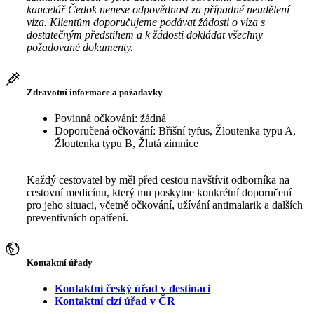
kancelář Čedok nenese odpovědnost za případné neudělení
víza. Klientům doporučujeme podávat žádosti o víza s
dostatečným předstihem a k žádosti dokládat všechny
požadované dokumenty.
Zdravotní informace a požadavky
Povinná očkování: žádná
Doporučená očkování: Břišní tyfus, Žloutenka typu A,
Žloutenka typu B, Žlutá zimnice
Každý cestovatel by měl před cestou navštívit odborníka na
cestovní medicínu, který mu poskytne konkrétní doporučení
pro jeho situaci, včetně očkování, užívání antimalarik a dalších
preventivních opatření.
Kontaktní úřady
Kontaktní český úřad v destinaci
Kontaktní cizí úřad v ČR