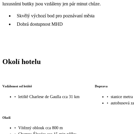
luxusními butiky jsou vzdáleny jen pár minut chůze.
Skvělý výchozí bod pro poznávaní města
Dobrá dostupnost MHD
Okolí hotelu
Vzdálenost od letiště
Doprava
•
letiště Charlese de Gaulla cca 31 km
•
stanice metra
•
autobusová z
Okolí
•
Vítězný oblouk cca 800 m