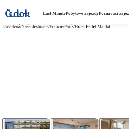
Last Minute
Pobytové zájezdy
Poznávací záje
více fotografií (7)
Dovolená
/
Naše destinace
/
Francie
/
Paříž
/
Hotel Fertel Maillot