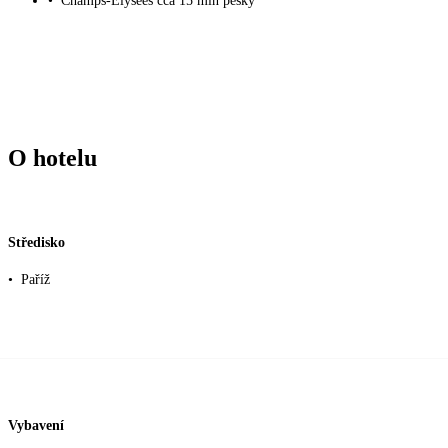
•
Champs-Élysées cca 15 min pěšky
O hotelu
Středisko
•
Paříž
Vybavení