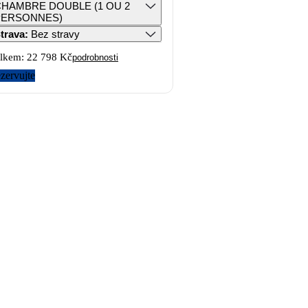
HAMBRE DOUBLE (1 OU 2
PERSONNES)
trava
:
Bez stravy
lkem:
22 798 Kč
podrobnosti
zervujte