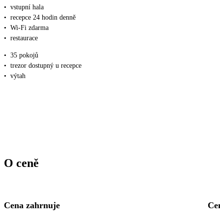
•
vstupní hala
•
recepce 24 hodin denně
•
Wi-Fi zdarma
•
restaurace
•
35 pokojů
•
trezor dostupný u recepce
•
výtah
O ceně
Cena zahrnuje
Ce