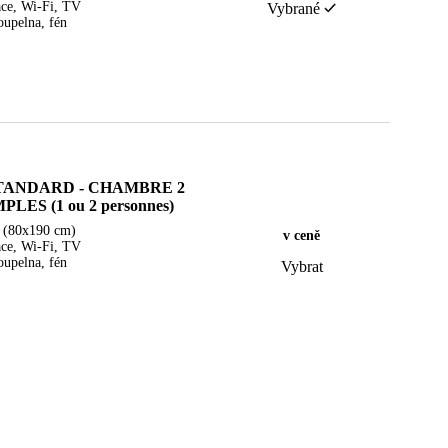
ace, Wi-Fi, TV
Vybrané
oupelna, fén
TANDARD - CHAMBRE 2
PLES (1 ou 2 personnes)
e (80x190 cm)
v ceně
ace, Wi-Fi, TV
oupelna, fén
Vybrat