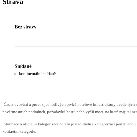
Strava
Bez stravy
Snídaně
kontinentální snídaně
Čas stravování a provoz jednotlivých prvků hotelové infrastruktury uvedenýc
povětrnostních podmínek, požadavků hostů nebo vyšší moci, na které majitel nem
Informace o oficiální kategorizaci hotelu je v souladu s kategorizací používanou 
konkrétní kategorie.