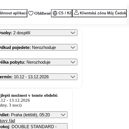
áhnout aplikaci
Oblíbené
CS / Kč
Klientská zóna Můj Čedok
Osoby
:
2 dospělí
dkud pojedete
:
Nerozhoduje
élka pobytu
:
Nerozhoduje
ermín
:
10.12 - 13.12.2026
jlepší možnost v tomto období:
.12
-
13.12.2026
 dny, 3 noci)
dlet
:
Praha (letiště), 05:20
tový řád
okoj
:
DOUBLE STANDARD -