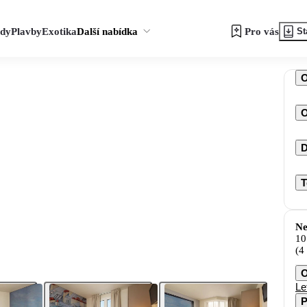
zdy
Plavby
Exotika
Další nabídka
Pro vás
St
O
D
T
Ne
10
(4
O
Le
P