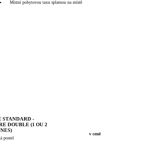
Místní pobytovou taxu splatnou na místě
 STANDARD -
E DOUBLE (1 OU 2
NES)
v ceně
á postel