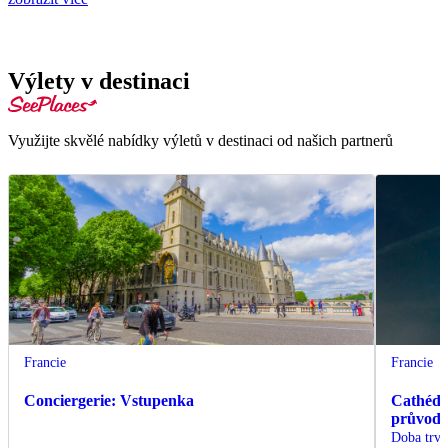
Výlety v destinaci
Využijte skvělé nabídky výletů v destinaci od našich partnerů
Francie
Francie
Conciergerie: Vstupenka
Cathédra
průvod
Doba trvá