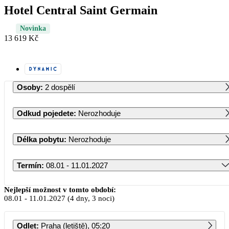
Hotel Central Saint Germain
Novinka
13 619 Kč
Osoby
:
2 dospělí
Odkud pojedete
:
Nerozhoduje
Délka pobytu
:
Nerozhoduje
Termín
:
08.01 - 11.01.2027
Leden 2027
Nejlepší možnost v tomto období:
08.01
-
11.01.2027
(4 dny, 3 noci)
PO
ÚT
ST
ČT
PÁ
SO
NE
Odlet
:
Praha (letiště), 05:20