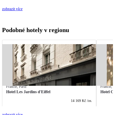
zobrazit více
Podobné hotely v regionu
Francie
,
Paříž
Francie
,
P
Hotel Les Jardins d'Eiffel
Hotel C
14 169 Kč
/os.
zobrazit více