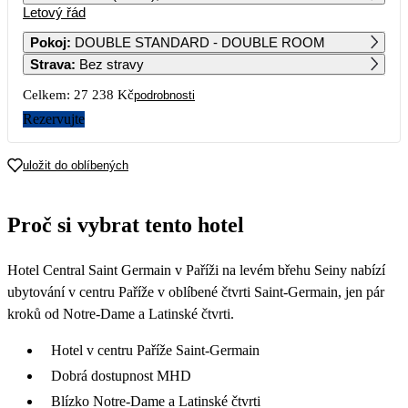
Letový řád
1
2
3
23 299
18 309
18 309
Pokoj
:
DOUBLE STANDARD - DOUBLE ROOM
Strava
:
Bez stravy
4
5
6
7
8
9
10
16 459
13 629
13 629
13 629
13 619
13 629
13 629
Celkem:
27 238 Kč
podrobnosti
11
12
13
14
15
16
17
Rezervujte
13 629
14 089
14 549
15 009
15 009
15 009
14 549
18
19
20
21
22
23
24
uložit do oblíbených
14 089
13 629
13 629
13 619
13 629
13 629
13 629
25
26
27
28
29
30
31
Proč si vybrat tento hotel
13 629
14 989
15 339
15 209
14 339
16 909
16 909
Hotel Central Saint Germain v Paříži na levém břehu Seiny nabízí
ubytování v centru Paříže v oblíbené čtvrti Saint-Germain, jen pár
kroků od Notre-Dame a Latinské čtvrti.
Hotel v centru Paříže Saint-Germain
Dobrá dostupnost MHD
Blízko Notre-Dame a Latinské čtvrti