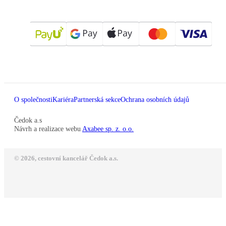
O společnosti
Kariéra
Partnerská sekce
Ochrana osobních údajů
Čedok a.s
Návrh a realizace webu
Axabee sp. z. o.o.
© 2026, cestovní kancelář Čedok a.s.