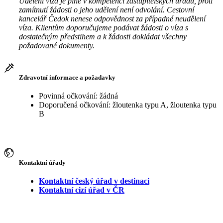
Udělení víza je plně v kompetenci zastupitelských úřadů, proti
zamítnutí žádosti o jeho udělení není odvolání. Cestovní
kancelář Čedok nenese odpovědnost za případné neudělení
víza. Klientům doporučujeme podávat žádosti o víza s
dostatečným předstihem a k žádosti dokládat všechny
požadované dokumenty.
Zdravotní informace a požadavky
Povinná očkování: žádná
Doporučená očkování: žloutenka typu A, žloutenka typu
B
Kontaktní úřady
Kontaktní český úřad v destinaci
Kontaktní cizí úřad v ČR