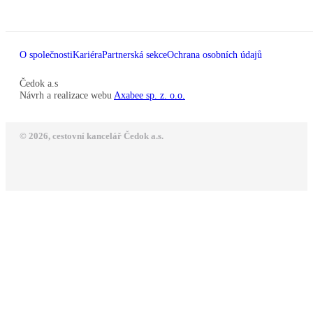
O společnosti
Kariéra
Partnerská sekce
Ochrana osobních údajů
Čedok a.s
Návrh a realizace webu
Axabee sp. z. o.o.
© 2026, cestovní kancelář Čedok a.s.