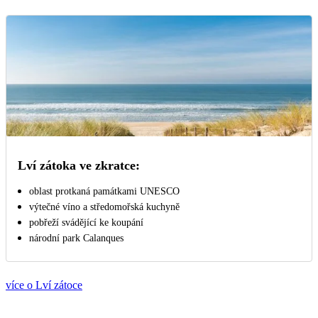
Lví zátoka ve zkratce:
oblast protkaná památkami UNESCO
výtečné víno a středomořská kuchyně
pobřeží svádějící ke koupání
národní park Calanques
více o Lví zátoce