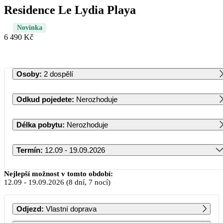
Residence Le Lydia Playa
Novinka
6 490 Kč
Osoby
:
2 dospělí
Odkud pojedete
:
Nerozhoduje
Délka pobytu
:
Nerozhoduje
Termín
:
12.09 - 19.09.2026
Září 2026
Nejlepší možnost v tomto období:
12.09
-
19.09.2026
(8 dní, 7 nocí)
PO
ÚT
ST
ČT
PÁ
SO
NE
Odjezd
:
Vlastní doprava
1
2
3
4
5
6