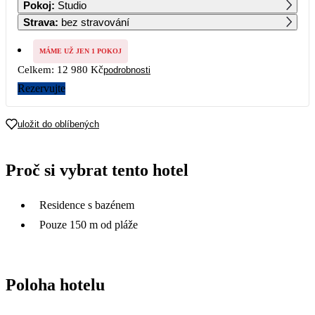
Pokoj
:
Studio
7 990
Strava
:
bez stravování
7
8
9
10
11
12
13
6 490
MÁME UŽ JEN 1 POKOJ
Celkem:
12 980 Kč
podrobnosti
14
15
16
17
18
19
20
Rezervujte
21
22
23
24
25
26
27
uložit do oblíbených
28
29
30
Proč si vybrat tento hotel
Residence s bazénem
Pouze 150 m od pláže
Poloha hotelu