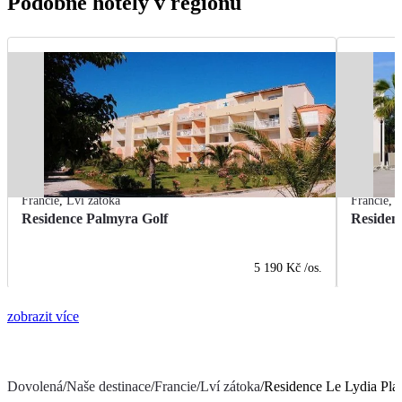
Podobné hotely v regionu
Francie
,
Lví zátoka
Francie
,
L
Residence Palmyra Golf
Residen
5 190 Kč
/os.
zobrazit více
Dovolená
/
Naše destinace
/
Francie
/
Lví zátoka
/
Residence Le Lydia Pla