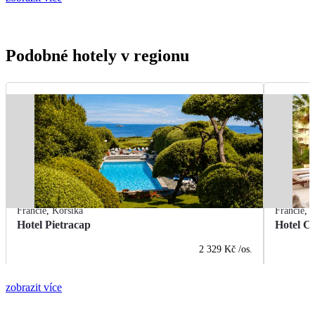
Podobné hotely v regionu
Francie
,
Korsika
Francie
,
K
Hotel Pietracap
Hotel C
2 329 Kč
/os.
zobrazit více