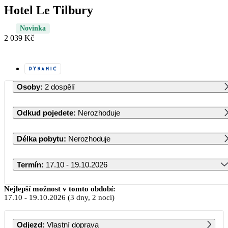
Hotel Le Tilbury
Novinka
2 039 Kč
Osoby
:
2 dospělí
Odkud pojedete
:
Nerozhoduje
Délka pobytu
:
Nerozhoduje
Termín
:
17.10 - 19.10.2026
Říjen 2026
Nejlepší možnost v tomto období:
17.10
-
19.10.2026
(3 dny, 2 noci)
PO
ÚT
ST
ČT
PÁ
SO
NE
Odjezd
:
Vlastní doprava