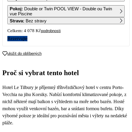
1
2
3
4
Pokoj
:
Double or Twin POOL VIEW - Double ou Twin
3 119
3 119
3 119
3 119
vue Piscine
Strava
:
Bez stravy
5
6
7
8
9
10
11
3 119
3 119
3 119
3 379
2 859
2 079
2 079
Celkem:
4 078 Kč
podrobnosti
12
13
14
15
16
17
18
Rezervujte
2 079
2 079
2 079
2 079
2 059
2 039
2 039
19
20
21
22
23
24
25
uložit do oblíbených
2 039
2 039
2 039
2 039
2 039
2 039
2 039
26
27
28
29
30
31
Proč si vybrat tento hotel
2 039
2 039
2 039
2 039
2 039
Hotel Le Tilbury je příjemný tříhvězdičkový hotel v centru Porto-
Vecchia na jihu Korsiky. Nabízí komfortní klimatizované pokoje, z
nichž některé mají balkon s výhledem na moře nebo bazén. Hosté
mohou využít venkovní bazén, bar a snídani formou bufetu. Díky
výborné poloze je ideální pro poznávání města i výlety na nedaleké
pláže.