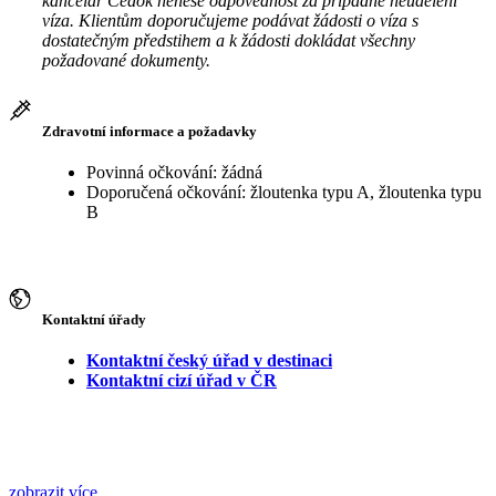
kancelář Čedok nenese odpovědnost za případné neudělení
víza. Klientům doporučujeme podávat žádosti o víza s
dostatečným předstihem a k žádosti dokládat všechny
požadované dokumenty.
Zdravotní informace a požadavky
Povinná očkování: žádná
Doporučená očkování: žloutenka typu A, žloutenka typu
B
Kontaktní úřady
Kontaktní český úřad v destinaci
Kontaktní cizí úřad v ČR
zobrazit více