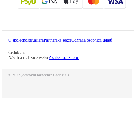
O společnosti
Kariéra
Partnerská sekce
Ochrana osobních údajů
Čedok a.s
Návrh a realizace webu
Axabee sp. z. o.o.
© 2026, cestovní kancelář Čedok a.s.