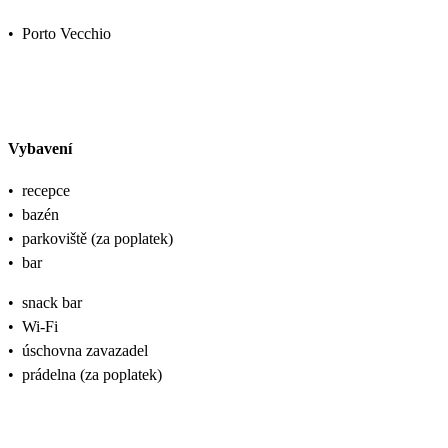
•
Porto Vecchio
Vybavení
•
recepce
•
bazén
•
parkoviště (za poplatek)
•
bar
•
snack bar
•
Wi-Fi
•
úschovna zavazadel
•
prádelna (za poplatek)