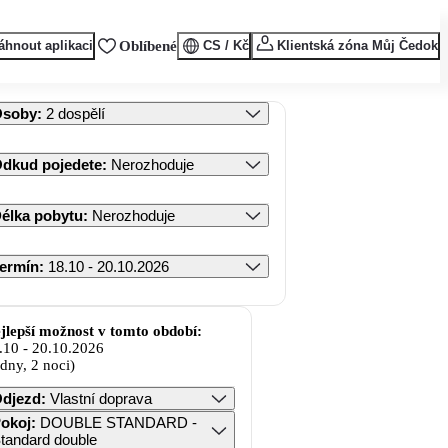
áhnout aplikaci
Oblíbené
CS / Kč
Klientská zóna Můj Čedok
Osoby
:
2 dospělí
dkud pojedete
:
Nerozhoduje
élka pobytu
:
Nerozhoduje
ermín
:
18.10 - 20.10.2026
jlepší možnost v tomto období:
.10
-
20.10.2026
 dny, 2 noci)
djezd
:
Vlastní doprava
okoj
:
DOUBLE STANDARD -
tandard double