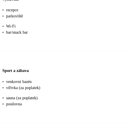
•
recepce
•
parkoviště
•
Wi-Fi
•
bar/snack bar
Sport a zábava
•
venkovní bazén
•
vířivka (za poplatek)
•
sauna (za poplatek)
•
posilovna