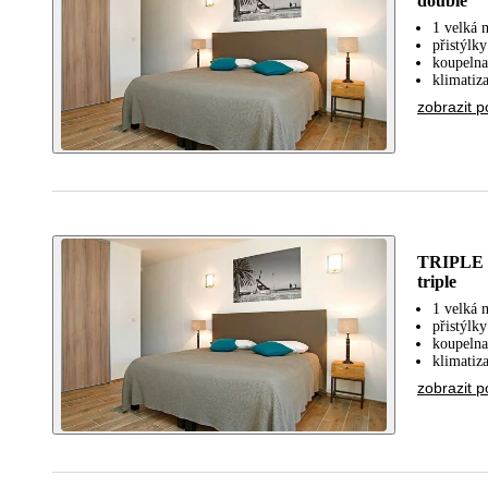
double
1 velká 
přistýlk
koupelna
klimatiz
zobrazit p
TRIPLE 
triple
1 velká 
přistýlk
koupelna
klimatiz
zobrazit p