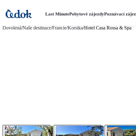
Last Minute
Pobytové zájezdy
Poznávací záje
více fotografií (13)
Dovolená
/
Naše destinace
/
Francie
/
Korsika
/
Hotel Casa Rossa & Spa