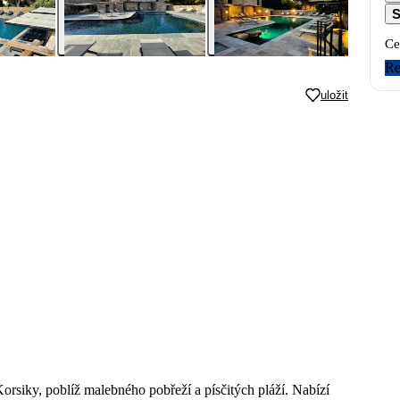
S
Ce
Re
uložit
orsiky, poblíž malebného pobřeží a písčitých pláží. Nabízí