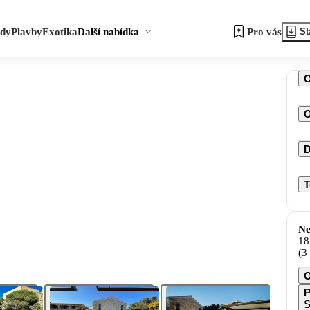
zdy
Plavby
Exotika
Další nabídka
Pro vás
St
O
D
T
Ne
18
(3
O
P
S