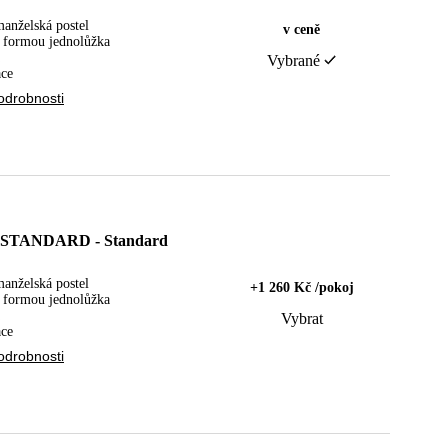
manželská postel
v ceně
y formou jednolůžka
Vybrané
ace
odrobnosti
STANDARD - Standard
manželská postel
+1 260 Kč /pokoj
y formou jednolůžka
Vybrat
ace
odrobnosti