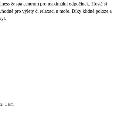
lness & spa centrum pro maximální odpočinek. Hosté si
 vhodné pro výlety či relaxaci u moře. Díky klidné poloze a
byt.
ce: 1 km