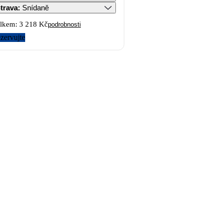
trava
:
Snídaně
lkem:
3 218 Kč
podrobnosti
zervujte