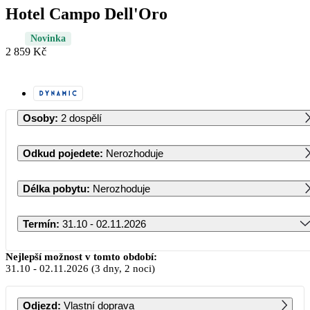
Hotel Campo Dell'Oro
Novinka
2 859 Kč
Osoby
:
2 dospělí
Odkud pojedete
:
Nerozhoduje
Délka pobytu
:
Nerozhoduje
Termín
:
31.10 - 02.11.2026
Říjen 2026
Nejlepší možnost v tomto období:
31.10
-
02.11.2026
(3 dny, 2 noci)
PO
ÚT
ST
ČT
PÁ
SO
NE
Odjezd
:
Vlastní doprava