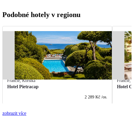
Podobné hotely v regionu
Francie
,
Korsika
Francie
,
K
Hotel Pietracap
Hotel C
2 289 Kč
/os.
zobrazit více