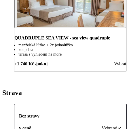
QUADRUPLE SEA VIEW - sea view quadruple
manželské lůžko + 2x jednolůžko
koupelna
terasa s výhledem na moře
+1 740 Kč /pokoj
Vybrat
Strava
Bez stravy
v ceně
Vybrané