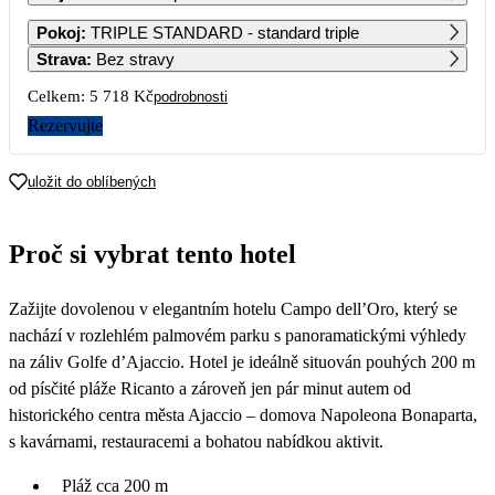
1
2
3
4
Pokoj
:
TRIPLE STANDARD - standard triple
4 189
4 189
4 189
4 529
Strava
:
Bez stravy
5
6
7
8
9
10
11
Celkem:
5 718 Kč
podrobnosti
4 529
4 189
4 639
3 589
3 669
Rezervujte
12
13
14
15
16
17
18
3 749
3 889
4 079
3 889
3 769
3 889
3 769
uložit do oblíbených
19
20
21
22
23
24
25
3 659
3 659
3 659
3 659
3 369
3 089
3 089
Proč si vybrat tento hotel
26
27
28
29
30
31
3 089
3 089
3 089
2 969
2 859
Zažijte dovolenou v elegantním hotelu Campo dell’Oro, který se
nachází v rozlehlém palmovém parku s panoramatickými výhledy
na záliv Golfe d’Ajaccio. Hotel je ideálně situován pouhých 200 m
od písčité pláže Ricanto a zároveň jen pár minut autem od
historického centra města Ajaccio – domova Napoleona Bonaparta,
s kavárnami, restauracemi a bohatou nabídkou aktivit.
Pláž cca 200 m