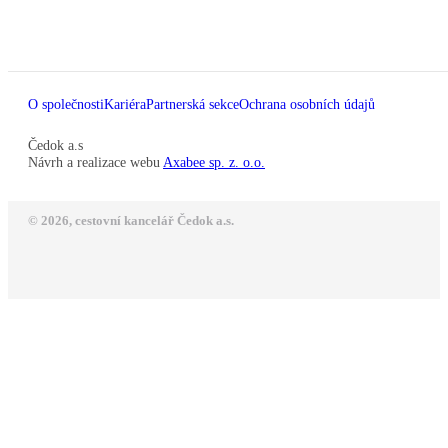
O společnosti
Kariéra
Partnerská sekce
Ochrana osobních údajů
Čedok a.s
Návrh a realizace webu
Axabee sp. z. o.o.
© 2026, cestovní kancelář Čedok a.s.