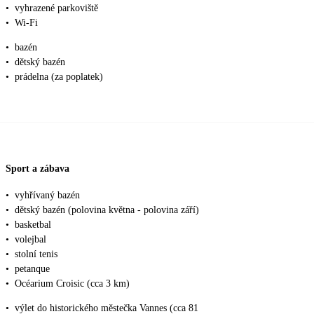
•
vyhrazené parkoviště
•
Wi-Fi
•
bazén
•
dětský bazén
•
prádelna (za poplatek)
Sport a zábava
•
vyhřívaný bazén
•
dětský bazén (polovina května - polovina září)
•
basketbal
•
volejbal
•
stolní tenis
•
petanque
•
Océarium Croisic (cca 3 km)
•
výlet do historického městečka Vannes (cca 81