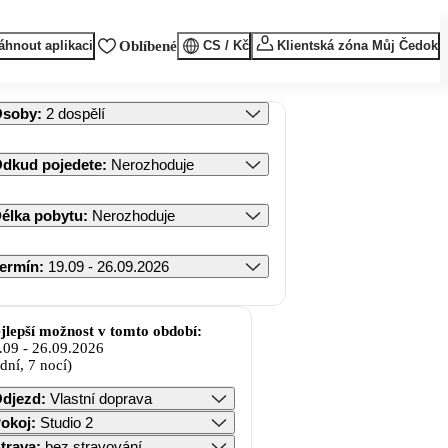
áhnout aplikaci
Oblíbené
CS / Kč
Klientská zóna Můj Čedok
Osoby
:
2 dospělí
dkud pojedete
:
Nerozhoduje
élka pobytu
:
Nerozhoduje
ermín
:
19.09 - 26.09.2026
jlepší možnost v tomto období:
.09
-
26.09.2026
 dní, 7 nocí)
djezd
:
Vlastní doprava
okoj
:
Studio 2
trava
:
bez stravování