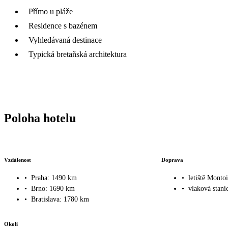
Přímo u pláže
Residence s bazénem
Vyhledávaná destinace
Typická bretaňská architektura
Poloha hotelu
Vzdálenost
Doprava
•
Praha: 1490 km
•
letiště Monto
•
Brno: 1690 km
•
vlaková stani
•
Bratislava: 1780 km
Okolí