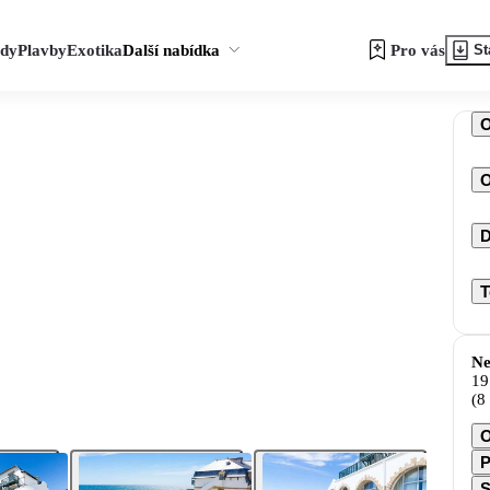
zdy
Plavby
Exotika
Další nabídka
Pro vás
St
O
D
T
Ne
19
(8
O
P
S