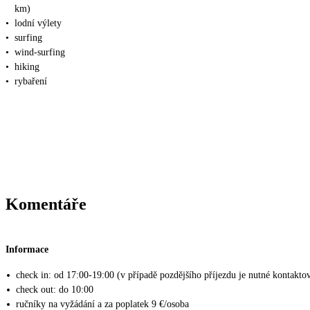
km)
•
lodní výlety
•
surfing
•
wind-surfing
•
hiking
•
rybaření
Komentáře
Informace
check in: od 17:00-19:00 (v případě pozdějšího příjezdu je nutné kontaktov
check out: do 10:00
ručníky na vyžádání a za poplatek 9 €/osoba