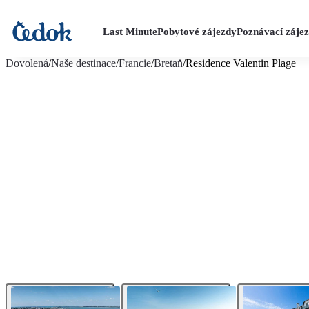
Last Minute
Pobytové zájezdy
Poznávací záje
více fotografií (23)
Dovolená
/
Naše destinace
/
Francie
/
Bretaň
/
Residence Valentin Plage