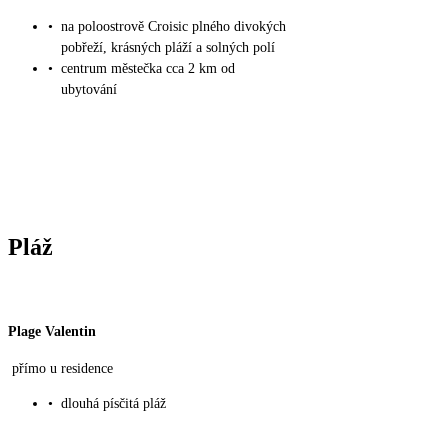
•
na poloostrově Croisic plného divokých
pobřeží, krásných pláží a solných polí
•
centrum městečka cca 2 km od
ubytování
Pláž
Plage Valentin
přímo u residence
•
dlouhá písčitá pláž