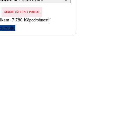
MÁME UŽ JEN 1 POKOJ
lkem:
7 780 Kč
podrobnosti
zervujte