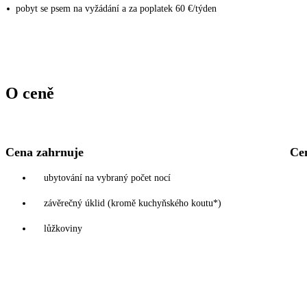
pobyt se psem na vyžádání a za poplatek 60 €/týden
O ceně
Cena zahrnuje
Ce
ubytování na vybraný počet nocí
závěrečný úklid (kromě kuchyňského koutu*)
lůžkoviny