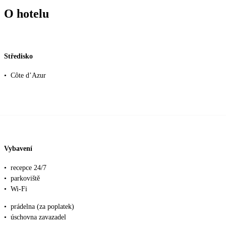
O hotelu
Středisko
•
Côte d’Azur
Vybavení
•
recepce 24/7
•
parkoviště
•
Wi-Fi
•
prádelna (za poplatek)
•
úschovna zavazadel