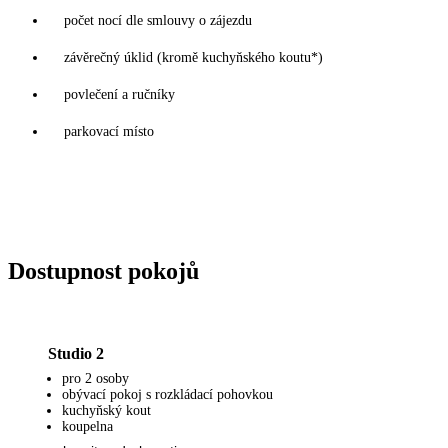
počet nocí dle smlouvy o zájezdu
závěrečný úklid (kromě kuchyňského koutu*)
povlečení a ručníky
parkovací místo
Dostupnost pokojů
Studio 2
pro 2 osoby
obývací pokoj s rozkládací pohovkou
kuchyňský kout
koupelna