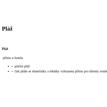
Pláž
Pláž
přímo u hotelu
•
písčitá pláž
•
část pláže se slunečníky a lehátky vyhrazena přímo pro klienty resid