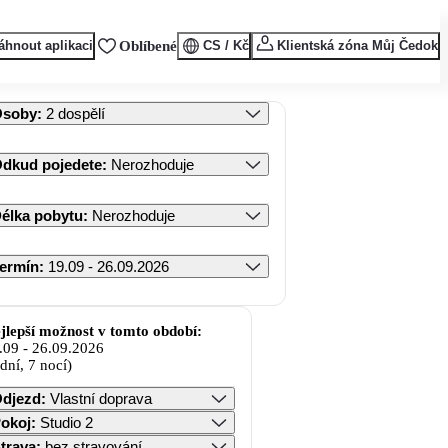
áhnout aplikaci
Oblíbené
CS / Kč
Klientská zóna Můj Čedok
Osoby
:
2 dospělí
dkud pojedete
:
Nerozhoduje
élka pobytu
:
Nerozhoduje
ermín
:
19.09 - 26.09.2026
jlepší možnost v tomto období:
.09
-
26.09.2026
 dní, 7 nocí)
djezd
:
Vlastní doprava
okoj
:
Studio 2
trava
:
bez stravování