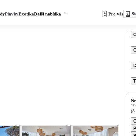
zdy
Plavby
Exotika
Další nabídka
Pro vás
St
O
D
T
Ne
19
(8
O
P
S