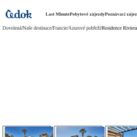
Last Minute
Pobytové zájezdy
Poznávací záje
více fotografií (22)
Dovolená
/
Naše destinace
/
Francie
/
Azurové pobřeží
/
Residence Riviera