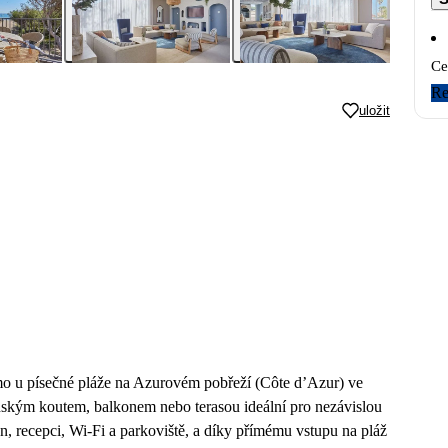
Ce
Re
uložit
mo u písečné pláže na Azurovém pobřeží (Côte d’Azur) ve
ským koutem, balkonem nebo terasou ideální pro nezávislou
, recepci, Wi‑Fi a parkoviště, a díky přímému vstupu na pláž