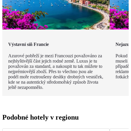
Výstavní síň Francie
Nejazur
Azurové pobřeží je mezi Francouzi považováno za
Pokud v
nejblyštivější část jejich rodné země. Luxus je tu
museli j
považován za standard, a nakoupit tu tak můžete to
případě 
nejprémiovější zboží. Přes to všechno jsou ale
reklamu.
podél moře roztroušeny desítky drobných vesniček,
fotkách!
kde se na autentický středomořský způsob života
ještě nezapomnělo.
Podobné hotely v regionu