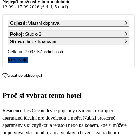
Září 2026
Nejlepší možnost v tomto období:
12.09
-
17.09.2026
(6 dní, 5 nocí)
PO
ÚT
ST
ČT
PÁ
SO
NE
Odjezd
:
Vlastní doprava
1
2
3
4
5
6
Pokoj
:
Studio 2
5 890
Strava
:
bez stravování
7
8
9
10
11
12
13
Celkem:
7 095 Kč
podrobnosti
3 547
Rezervujte
14
15
16
17
18
19
20
3 990
uložit do oblíbených
21
22
23
24
25
26
27
Proč si vybrat tento hotel
28
29
30
Residence Les Océanides je příjemný rezidenční komplex
apartmánů ideální pro dovolenou u moře. Nabízí prostorné
apartmány s kuchyňkou a terasou nebo balkonem, kde si můžete
připravovat vlastní jídlo, a má venkovní bazén a zahradu pro