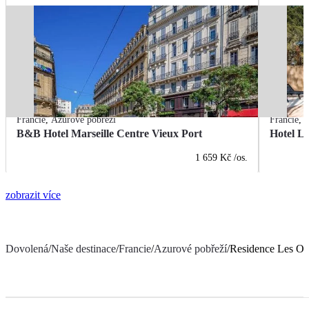
Francie
,
Azurové pobřeží
Francie
,
A
B&B Hotel Marseille Centre Vieux Port
Hotel L
1 659 Kč
/os.
zobrazit více
Dovolená
/
Naše destinace
/
Francie
/
Azurové pobřeží
/
Residence Les Oc