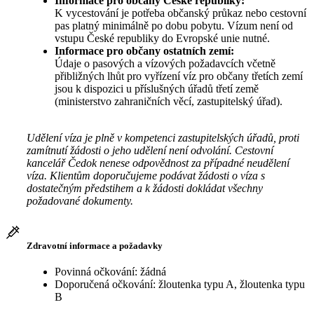
Informace pro občany České republiky:
K vycestování je potřeba občanský průkaz nebo cestovní
pas platný minimálně po dobu pobytu. Vízum není od
vstupu České republiky do Evropské unie nutné.
Informace pro občany ostatních zemí:
Údaje o pasových a vízových požadavcích včetně
přibližných lhůt pro vyřízení víz pro občany třetích zemí
jsou k dispozici u příslušných úřadů třetí země
(ministerstvo zahraničních věcí, zastupitelský úřad).
Udělení víza je plně v kompetenci zastupitelských úřadů, proti
zamítnutí žádosti o jeho udělení není odvolání. Cestovní
kancelář Čedok nenese odpovědnost za případné neudělení
víza. Klientům doporučujeme podávat žádosti o víza s
dostatečným předstihem a k žádosti dokládat všechny
požadované dokumenty.
Zdravotní informace a požadavky
Povinná očkování: žádná
Doporučená očkování: žloutenka typu A, žloutenka typu
B