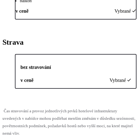
balkon
v ceně
Vybrané
Strava
bez stravování
v ceně
Vybrané
Čas stravování a provoz jednotlivých prvků hotelové infrastruktury
uvedených v nabídce mohou podléhat menším změnám v důsledku sezónnosti,
povětrnostních podmínek, požadavků hostů nebo vyšší moci, na které majitel
nemá vliv.