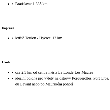
•
Bratislava: 1 385 km
Doprava
•
letiště Toulon - Hyères: 13 km
Okolí
•
cca 2,5 km od centra města La Londe-Les-Maures
•
ideální poloha pro výlety na ostrovy Porquerolles, Port Cros, 
du Levant nebo po Maurském pohoří