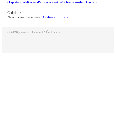
O společnosti
Kariéra
Partnerská sekce
Ochrana osobních údajů
Čedok a.s
Návrh a realizace webu
Axabee sp. z. o.o.
© 2026, cestovní kancelář Čedok a.s.