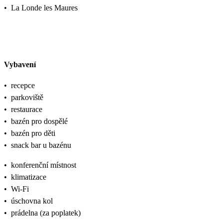
•
La Londe les Maures
Vybavení
•
recepce
•
parkoviště
•
restaurace
•
bazén pro dospělé
•
bazén pro děti
•
snack bar u bazénu
•
konferenční místnost
•
klimatizace
•
Wi-Fi
•
úschovna kol
•
prádelna (za poplatek)