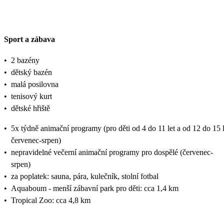
Sport a zábava
•
2 bazény
•
dětský bazén
•
malá posilovna
•
tenisový kurt
•
dětské hřiště
•
5x týdně animační programy (pro děti od 4 do 11 let a od 12 do 15 l
červenec-srpen)
•
nepravidelné večerní animační programy pro dospělé (červenec-
srpen)
•
za poplatek: sauna, pára, kulečník, stolní fotbal
•
Aquaboum - menší zábavní park pro děti: cca 1,4 km
•
Tropical Zoo: cca 4,8 km