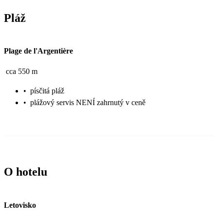
Pláž
Plage de l'Argentière
cca 550 m
•
písčitá pláž
•
plážový servis NENÍ zahrnutý v ceně
O hotelu
Letovisko