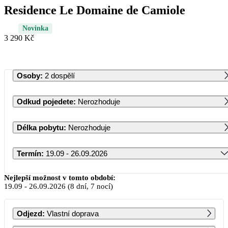
Residence Le Domaine de Camiole
Novinka
3 290 Kč
Osoby
:
2 dospělí
Odkud pojedete
:
Nerozhoduje
Délka pobytu
:
Nerozhoduje
Termín
:
19.09 - 26.09.2026
Září 2026
Nejlepší možnost v tomto období:
19.09
-
26.09.2026
(8 dní, 7 nocí)
PO
ÚT
ST
ČT
PÁ
SO
NE
Odjezd
:
Vlastní doprava
1
2
3
4
5
6