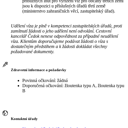
přibližných lhůt pro vyřízení víz pro občany třetích zemí
jsou k dispozici u příslušných úřadů třetí země
(ministerstvo zahraničních věcí, zastupitelský úřad).
Udělení víza je plně v kompetenci zastupitelských úřadů, proti
zamítnutí žádosti o jeho udělení není odvolání. Cestovní
kancelář Čedok nenese odpovědnost za případné neudělení
víza. Klientům doporučujeme podávat žádosti o víza s
dostatečným předstihem a k žádosti dokládat všechny
požadované dokumenty.
Zdravotní informace a požadavky
Povinná očkování: žádná
Doporučená očkování: žloutenka typu A, žloutenka typu
B
Kontaktní úřady