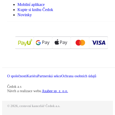
Mobilní aplikace
Kupte si knihu Čedok
Novinky
O společnosti
Kariéra
Partnerská sekce
Ochrana osobních údajů
Čedok a.s
Návrh a realizace webu
Axabee sp. z. o.o.
© 2026, cestovní kancelář Čedok a.s.