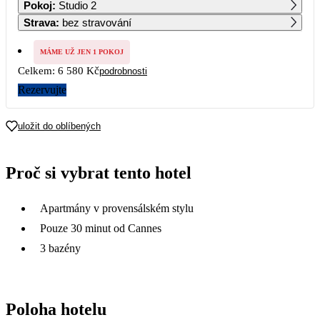
Pokoj
:
Studio 2
4 390
Strava
:
bez stravování
7
8
9
10
11
12
13
3 990
MÁME UŽ JEN 1 POKOJ
Celkem:
6 580 Kč
podrobnosti
14
15
16
17
18
19
20
3 290
Rezervujte
21
22
23
24
25
26
27
uložit do oblíbených
28
29
30
Proč si vybrat tento hotel
Apartmány v provensálském stylu
Pouze 30 minut od Cannes
3 bazény
Poloha hotelu