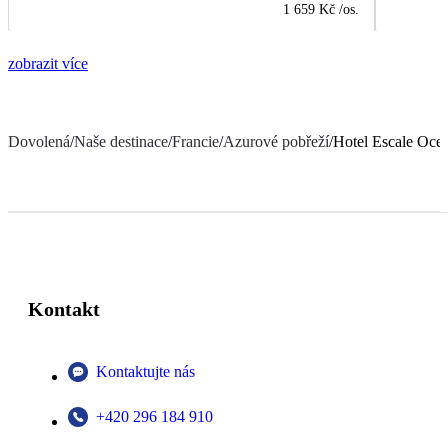
1 659 Kč
/os.
zobrazit více
Dovolená
/
Naše destinace
/
Francie
/
Azurové pobřeží
/
Hotel Escale Ocea
Kontakt
Kontaktujte nás
+420 296 184 910