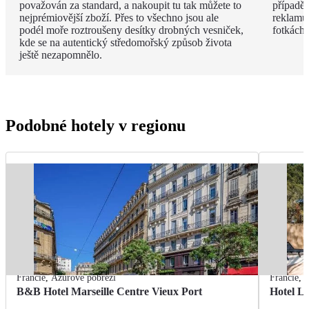
považován za standard, a nakoupit tu tak můžete to
případě 
nejprémiovější zboží. Přes to všechno jsou ale
reklamu.
podél moře roztroušeny desítky drobných vesniček,
fotkách!
kde se na autentický středomořský způsob života
ještě nezapomnělo.
Podobné hotely v regionu
Francie
,
Azurové pobřeží
Francie
,
A
B&B Hotel Marseille Centre Vieux Port
Hotel L