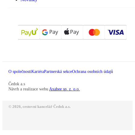
O společnosti
Kariéra
Partnerská sekce
Ochrana osobních údajů
Čedok a.s
Návrh a realizace webu
Axabee sp. z. o.o.
© 2026, cestovní kancelář Čedok a.s.