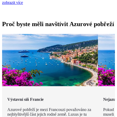
zobrazit více
Proč byste měli navštívit Azurové pobřeží
Výstavní síň Francie
Nejazur
Azurové pobřeží je mezi Francouzi považováno za
Pokud v
nejblyštivější část jejich rodné země. Luxus je tu
museli j