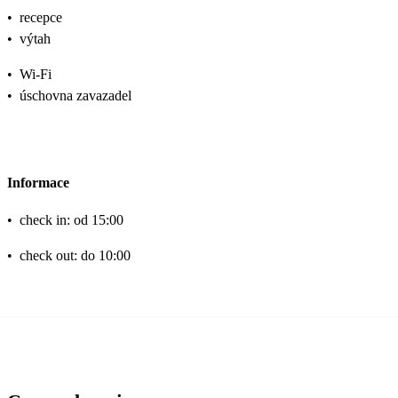
•
recepce
•
výtah
•
Wi-Fi
•
úschovna zavazadel
Informace
•
check in: od 15:00
•
check out: do 10:00