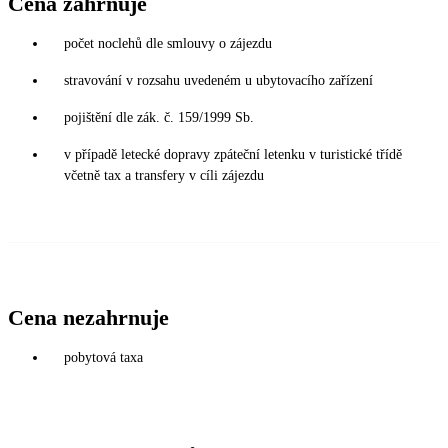
Cena zahrnuje
počet noclehů dle smlouvy o zájezdu
stravování v rozsahu uvedeném u ubytovacího zařízení
pojištění dle zák. č. 159/1999 Sb.
v případě letecké dopravy zpáteční letenku v turistické třídě
včetně tax a transfery v cíli zájezdu
Cena nezahrnuje
pobytová taxa