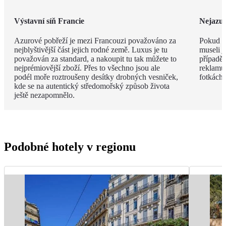
Výstavní síň Francie
Nejazur
Azurové pobřeží je mezi Francouzi považováno za
Pokud v
nejblyštivější část jejich rodné země. Luxus je tu
museli j
považován za standard, a nakoupit tu tak můžete to
případě 
nejprémiovější zboží. Přes to všechno jsou ale
reklamu.
podél moře roztroušeny desítky drobných vesniček,
fotkách!
kde se na autentický středomořský způsob života
ještě nezapomnělo.
Podobné hotely v regionu