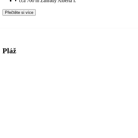
•
cca 700 m Zahrady Alberta I.
Přečtěte si více
Pláž