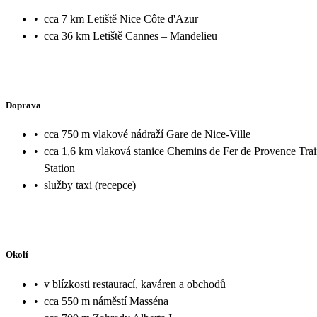
•
cca 7 km Letiště Nice Côte d'Azur
•
cca 36 km Letiště Cannes – Mandelieu
Doprava
•
cca 750 m vlakové nádraží Gare de Nice-Ville
•
cca 1,6 km vlaková stanice Chemins de Fer de Provence Tra
Station
•
služby taxi (recepce)
Okolí
•
v blízkosti restaurací, kaváren a obchodů
•
cca 550 m náměstí Masséna