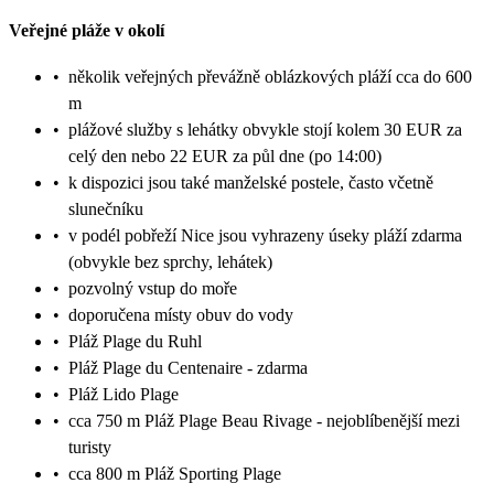
Veřejné pláže v okolí
•
několik veřejných převážně oblázkových pláží cca do 600
m
•
plážové služby s lehátky obvykle stojí kolem 30 EUR za
celý den nebo 22 EUR za půl dne (po 14:00)
•
k dispozici jsou také manželské postele, často včetně
slunečníku
•
v podél pobřeží Nice jsou vyhrazeny úseky pláží zdarma
(obvykle bez sprchy, lehátek)
•
pozvolný vstup do moře
•
doporučena místy obuv do vody
•
Pláž Plage du Ruhl
•
Pláž Plage du Centenaire - zdarma
•
Pláž Lido Plage
•
cca 750 m Pláž Plage Beau Rivage - nejoblíbenější mezi
turisty
•
cca 800 m Pláž Sporting Plage