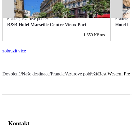
Francie
,
Azurové pobřeží
Francie
,
A
B&B Hotel Marseille Centre Vieux Port
Hotel L
1 659 Kč
/os.
zobrazit více
Dovolená
/
Naše destinace
/
Francie
/
Azurové pobřeží
/
Best Western Prem
Kontakt