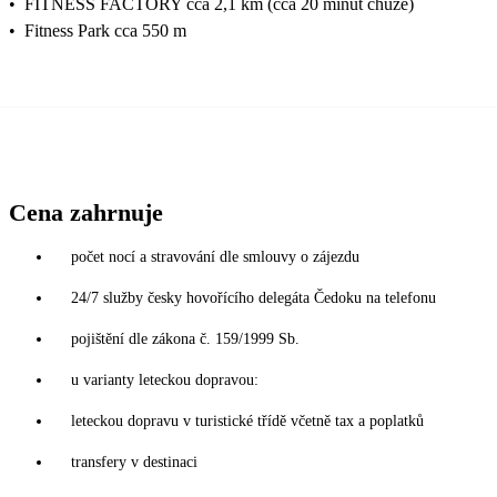
•
FITNESS FACTORY cca 2,1 km (cca 20 minut chůze)
•
Fitness Park cca 550 m
Cena zahrnuje
počet nocí a stravování dle smlouvy o zájezdu
24/7 služby česky hovořícího delegáta Čedoku na telefonu
pojištění dle zákona č. 159/1999 Sb.
u varianty leteckou dopravou:
leteckou dopravu v turistické třídě včetně tax a poplatků
transfery v destinaci