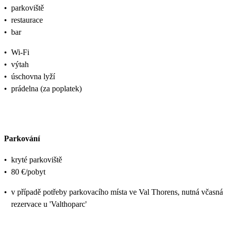
•
parkoviště
•
restaurace
•
bar
•
Wi-Fi
•
výtah
•
úschovna lyží
•
prádelna (za poplatek)
Parkování
•
kryté parkoviště
•
80 €/pobyt
•
v případě potřeby parkovacího místa ve Val Thorens, nutná včasná
rezervace u 'Valthoparc'