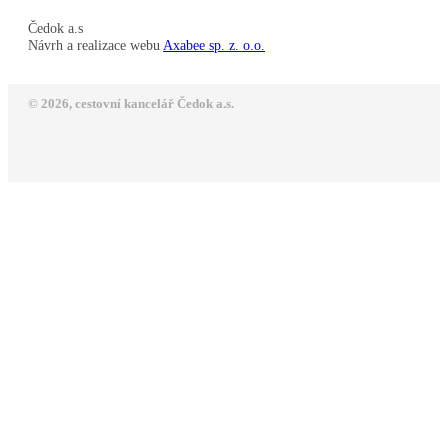
Čedok a.s
Návrh a realizace webu
Axabee sp. z. o.o.
© 2026, cestovní kancelář Čedok a.s.