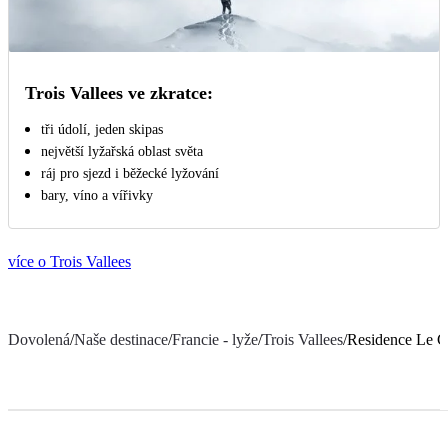
Trois Vallees ve zkratce:
tři údolí, jeden skipas
největší lyžařská oblast světa
ráj pro sjezd i běžecké lyžování
bary, víno a vířivky
více o Trois Vallees
Dovolená
/
Naše destinace
/
Francie - lyže
/
Trois Vallees
/
Residence Le C