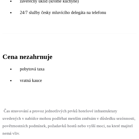
záverečný úklid (kromě kuchyně)
24/7 služby česky mluvícího delegáta na telefonu
Cena nezahrnuje
pobytová taxa
vratná kauce
Čas stravování a provoz jednotlivých prvků hotelové infrastruktury
uvedených v nabídce mohou podléhat menším změnám v důsledku sezónnosti,
povětrnostních podmínek, požadavků hostů nebo vyšší moci, na které majitel
nemá vliv.