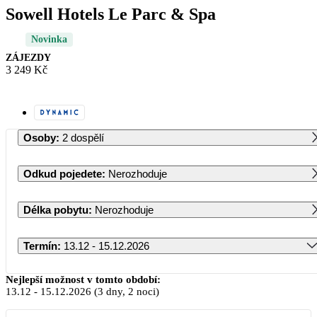
Sowell Hotels Le Parc & Spa
Novinka
ZÁJEZDY
3 249 Kč
Osoby
:
2 dospělí
Odkud pojedete
:
Nerozhoduje
Délka pobytu
:
Nerozhoduje
Termín
:
13.12 - 15.12.2026
Prosinec 2026
Nejlepší možnost v tomto období:
13.12
-
15.12.2026
(3 dny, 2 noci)
PO
ÚT
ST
ČT
PÁ
SO
NE