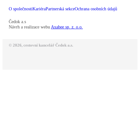
O společnosti
Kariéra
Partnerská sekce
Ochrana osobních údajů
Čedok a.s
Návrh a realizace webu
Axabee sp. z. o.o.
© 2026, cestovní kancelář Čedok a.s.