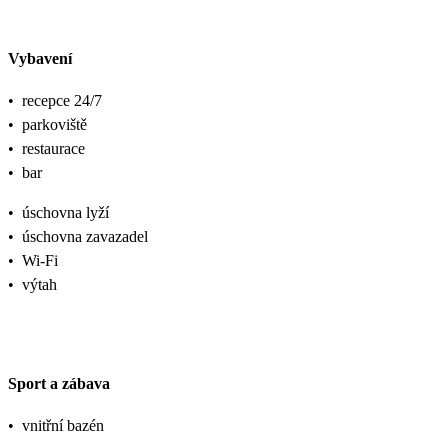
Vybavení
•
recepce 24/7
•
parkoviště
•
restaurace
•
bar
•
úschovna lyží
•
úschovna zavazadel
•
Wi-Fi
•
výtah
Sport a zábava
•
vnitřní bazén