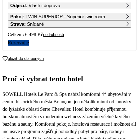
Odjezd
:
Vlastní doprava
1
2
3
4
5
6
Pokoj
:
TWIN SUPERIOR - Superior twin room
3 619
3 619
3 539
Strava
:
Snídaně
7
8
9
10
11
12
13
Celkem:
6 498 Kč
podrobnosti
3 539
3 509
3 539
3 629
3 899
3 679
3 249
Rezervujte
14
15
16
17
18
19
20
3 249
3 249
3 249
3 699
7 549
14 129
14 129
uložit do oblíbených
21
22
23
24
25
26
27
14 129
14 459
9 749
10 079
10 409
22 279
16 919
Proč si vybrat tento hotel
28
29
30
31
11 389
11 719
12 319
11 619
SOWELL Hotels Le Parc & Spa nabízí komfortní 4* ubytování v
centru historického města Briançon, jen několik minut od lanovky
do lyžařské oblasti Serre Chevalier. Hotel kombinuje příjemnou
horskou atmosféru s moderním wellness zázemím včetně krytého
bazénu a sauny. Komfortní pokoje, hotelová restaurace i možnost all
inclusive programu zajišťují pohodlný pobyt pro páry, rodiny i
skupiny přátel. Díky výborné poloze je hotel ideální volbou pro