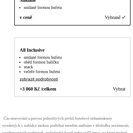
Snídaně
snídaně formou bufetu
v ceně
Vybrané
All Inclusive
snídaně formou bufetu
oběd formou balíčku
snack
večeře formou bufetu
zobrazit podrobnosti
+3 060 Kč /celkem
Vybrat
Čas stravování a provoz jednotlivých prvků hotelové infrastruktury
uvedených v nabídce mohou podléhat menším změnám v důsledku sezónnosti,
povětrnostních podmínek, požadavků hostů nebo vyšší moci, na které majitel