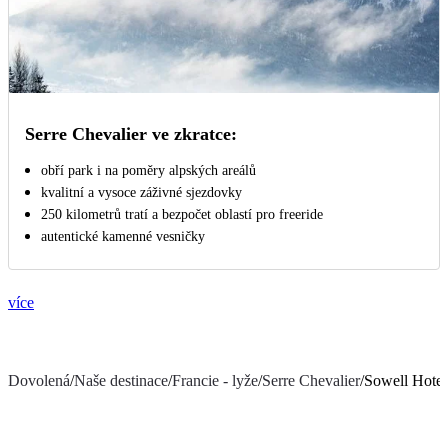
Serre Chevalier ve zkratce:
obří park i na poměry alpských areálů
kvalitní a vysoce záživné sjezdovky
250 kilometrů tratí a bezpočet oblastí pro freeride
autentické kamenné vesničky
více
Dovolená
/
Naše destinace
/
Francie - lyže
/
Serre Chevalier
/
Sowell Hotel