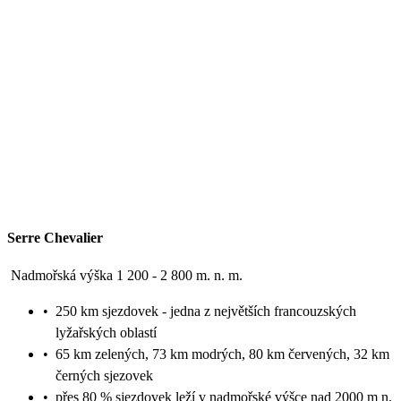
Serre Chevalier
Nadmořská výška 1 200 - 2 800 m. n. m.
•
250 km sjezdovek - jedna z největších francouzských
lyžařských oblastí
•
65 km zelených, 73 km modrých, 80 km červených, 32 km
černých sjezovek
•
přes 80 % sjezdovek leží v nadmořské výšce nad 2000 m n.