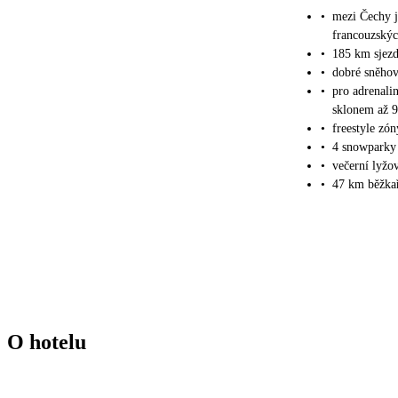
•
mezi Čechy j
francouzskýc
•
185 km sjez
•
dobré sněho
•
pro adrenali
sklonem až 
•
freestyle zón
•
4 snowparky 
•
večerní lyžo
•
47 km běžka
O hotelu