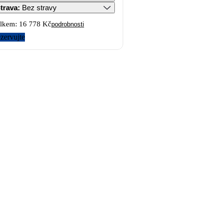
trava
:
Bez stravy
lkem:
16 778 Kč
podrobnosti
zervujte