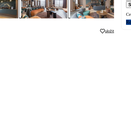
S
Ce
Re
uložit