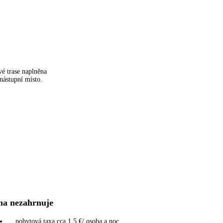
é trase naplněna
 nástupní místo.
na nezahrnuje
pobytová taxa cca 1,5 €/ osoba a noc