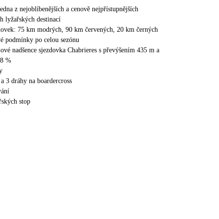
edna z nejoblíbenějších a cenově nejpřístupnějších
h lyžařských destinací
dovek: 75 km modrých, 90 km červených, 20 km černých
vé podmínky po celou sezónu
nové nadšence sjezdovka Chabrieres s převýšením 435 m a
98 %
y
a 3 dráhy na boardercross
vání
řských stop