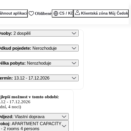
áhnout aplikaci
Oblíbené
CS / Kč
Klientská zóna Můj Čedok
Osoby
:
2 dospělí
dkud pojedete
:
Nerozhoduje
élka pobytu
:
Nerozhoduje
ermín
:
13.12 - 17.12.2026
jlepší možnost v tomto období:
.12
-
17.12.2026
 dní, 4 noci)
djezd
:
Vlastní doprava
okoj
:
APARTMENT CAPACITY
 - 2 rooms 4 persons