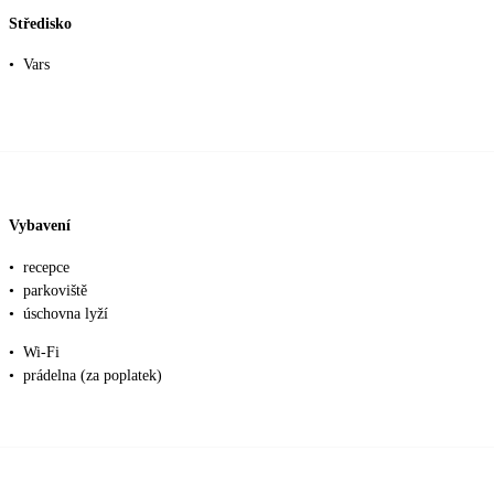
Středisko
•
Vars
Vybavení
•
recepce
•
parkoviště
•
úschovna lyží
•
Wi-Fi
•
prádelna (za poplatek)