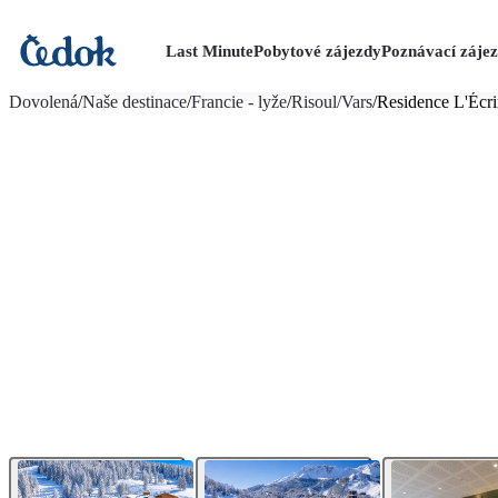
Last Minute
Pobytové zájezdy
Poznávací záje
více fotografií (17)
Dovolená
/
Naše destinace
/
Francie - lyže
/
Risoul/Vars
/
Residence L'Écri