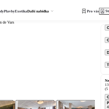
zdy
Plavby
Exotika
Další nabídka
Pro vás
St
n de Vars
O
D
T
Ne
13
(5
O
P
4